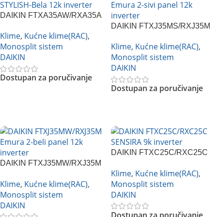
DAIKIN FTXA35AW/RXA35A
STYLISH-Bela 12k inverter
DAIKIN FTXJ35MS/RXJ35M
Klime
,
Kućne klime(RAC)
,
Emura 2-sivi panel 12k
Monosplit sistem
Klime
,
Kućne klime(RAC)
,
inverter
DAIKIN
Monosplit sistem
DAIKIN
Dostupan za poručivanje
Dostupan za poručivanje
Pročitajte Još
Pročitajte Još
DAIKIN FTXC25C/RXC25C
DAIKIN FTXJ35MW/RXJ35M
SENSIRA 9k inverter
Klime
,
Kućne klime(RAC)
,
Emura 2-beli panel 12k
Klime
,
Kućne klime(RAC)
,
Monosplit sistem
inverter
Monosplit sistem
DAIKIN
DAIKIN
Dostupan za poručivanje