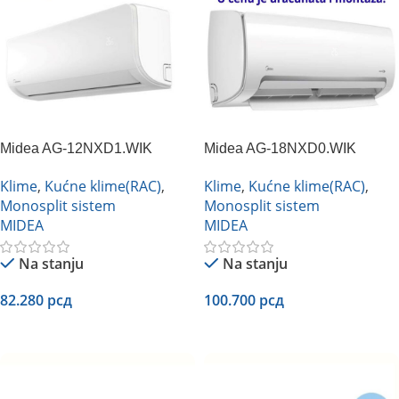
Midea AG-12NXD1.WIK
Midea AG-18NXD0.WIK
inverter
inverter
Klime
,
Kućne klime(RAC)
,
Klime
,
Kućne klime(RAC)
,
Monosplit sistem
Monosplit sistem
MIDEA
MIDEA
Na stanju
Na stanju
82.280
рсд
100.700
рсд
Dodaj U Korpu
Dodaj U Korpu