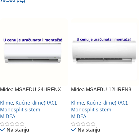
79.500
рсд
Dodaj U Korpu
Midea MSAFDU-24HRFNX-
Midea MSAFBU-12HRFN8-
QRDOGW inverter
QRD1GW inverter
Klime
,
Kućne klime(RAC)
,
Klime
,
Kućne klime(RAC)
,
Monosplit sistem
Monosplit sistem
MIDEA
MIDEA
Na stanju
Na stanju