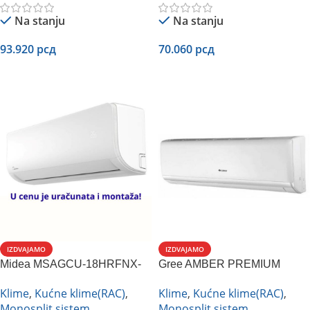
Na stanju
Na stanju
93.920
рсд
70.060
рсд
Dodaj U Korpu
Dodaj U Korpu
IZDVAJAMO
IZDVAJAMO
Midea MSAGCU-18HRFNX-
Gree AMBER PREMIUM
QRD0GW inverter
ULTRA 24K Inverter
Klime
,
Kućne klime(RAC)
,
Klime
,
Kućne klime(RAC)
,
Monosplit sistem
Monosplit sistem