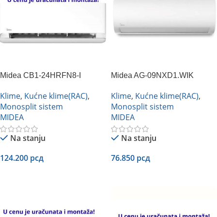
Midea CB1-24HRFN8-I
Midea AG-09NXD1.WIK
inverter
inverter
Klime
,
Kućne klime(RAC)
,
Klime
,
Kućne klime(RAC)
,
Monosplit sistem
Monosplit sistem
MIDEA
MIDEA
Na stanju
Na stanju
124.200
рсд
76.850
рсд
Dodaj U Korpu
Dodaj U Korpu