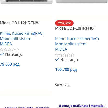
Midea CB1-12HRFN8-I
IZDVAJAMO
inverter
Midea CB1-18HRFN8-I
Klime
,
Kućne klime(RAC)
,
inverter
Monosplit sistem
Klime
,
Kućne klime(RAC)
,
MIDEA
Monosplit sistem
MIDEA
Na stanju
Na stanju
79.560
рсд
100.700
рсд
Dodaj U Korpu
Dodaj U Korpu
Šifra:
290