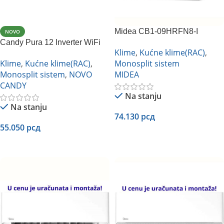
Midea CB1-09HRFN8-I
NOVO
Candy Pura 12 Inverter WiFi
inverter
Klime
,
Kućne klime(RAC)
,
Klime
,
Kućne klime(RAC)
,
Monosplit sistem
Monosplit sistem
,
NOVO
MIDEA
CANDY
Na stanju
Na stanju
74.130
рсд
55.050
рсд
Dodaj U Korpu
Dodaj U Korpu