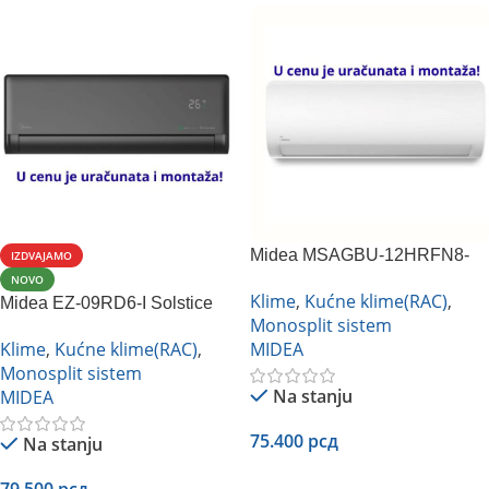
Midea MSAGBU-12HRFN8-
IZDVAJAMO
QRD1GW inverter
NOVO
Klime
,
Kućne klime(RAC)
,
Midea EZ-09RD6-I Solstice
Monosplit sistem
crna
Klime
,
Kućne klime(RAC)
,
MIDEA
Monosplit sistem
Na stanju
MIDEA
75.400
рсд
Na stanju
Dodaj U Korpu