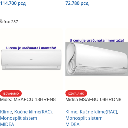
114.700
рсд
72.780
рсд
Dodaj U Korpu
Dodaj U Korpu
Šifra:
287
IZDVAJAMO
IZDVAJAMO
Midea MSAFCU-18HRFN8-
Midea MSAFBU-09HRDN8-
QRDOGW inverter
QRDOGW inverter
Klime
,
Kućne klime(RAC)
,
Klime
,
Kućne klime(RAC)
,
Monosplit sistem
Monosplit sistem
MIDEA
MIDEA