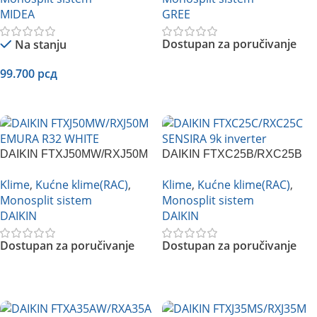
MIDEA
GREE
Dostupan za poručivanje
Na stanju
99.700
рсд
Pročitajte Još
Dodaj U Korpu
DAIKIN FTXJ50MW/RXJ50M
DAIKIN FTXC25B/RXC25B
EMURA R32 WHITE
Inverter
Klime
,
Kućne klime(RAC)
,
Klime
,
Kućne klime(RAC)
,
Monosplit sistem
Monosplit sistem
DAIKIN
DAIKIN
Dostupan za poručivanje
Dostupan za poručivanje
Pročitajte Još
Pročitajte Još