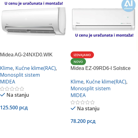
Midea AG-24NXD0.WIK
IZDVAJAMO
inverter
NOVO
Klime
,
Kućne klime(RAC)
,
Midea EZ-09RD6-I Solstice
Monosplit sistem
bela
MIDEA
Klime
,
Kućne klime(RAC)
,
Monosplit sistem
Na stanju
MIDEA
125.500
рсд
Na stanju
Dodaj U Korpu
78.200
рсд
Dodaj U Korpu