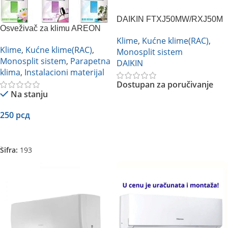
DAIKIN FTXJ50MW/RXJ50M
Osveživač za klimu AREON
EMURA R32 WHITE
Clima Fresh (više vrsta)
Klime
,
Kućne klime(RAC)
,
Klime
,
Kućne klime(RAC)
,
Monosplit sistem
Monosplit sistem
,
Parapetna
DAIKIN
klima
,
Instalacioni materijal
Dostupan za poručivanje
Na stanju
Pročitajte Još
250
рсд
Dodaj U Korpu
Šifra:
193