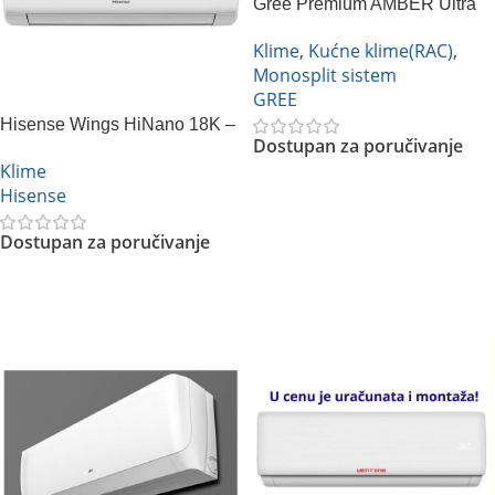
Gree Premium AMBER Ultra
18k Inverter
Klime
,
Kućne klime(RAC)
,
Monosplit sistem
GREE
Hisense Wings HiNano 18K –
Dostupan za poručivanje
KB50XS1E Inverter
Klime
Hisense
Pročitajte Još
Dostupan za poručivanje
Pročitajte Još