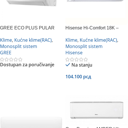
GREE ECO PLUS PULAR
Hisense Hi-Comfort 18K –
18K INVERTER
KE50BS0E
Klime
,
Kućne klime(RAC)
,
Klime
,
Kućne klime(RAC)
,
Monosplit sistem
Monosplit sistem
GREE
Hisense
Dostupan za poručivanje
Na stanju
104.100
рсд
Pročitajte Još
Dodaj U Korpu