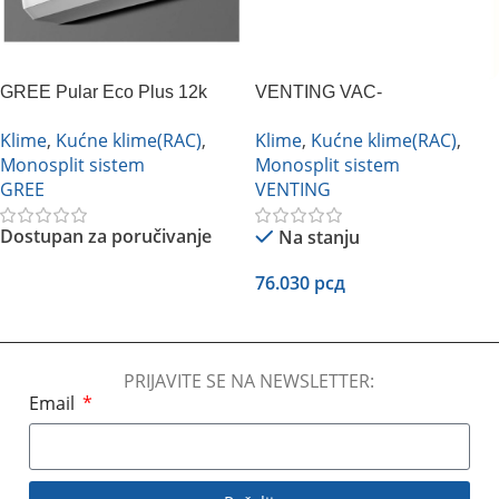
GREE Pular Eco Plus 12k
VENTING VAC-
Inverter
18CHSD/XAB1
Klime
,
Kućne klime(RAC)
,
Klime
,
Kućne klime(RAC)
,
Monosplit sistem
Monosplit sistem
GREE
VENTING
Dostupan za poručivanje
Na stanju
76.030
рсд
Pročitajte Još
Dodaj U Korpu
PRIJAVITE SE NA NEWSLETTER:
Email