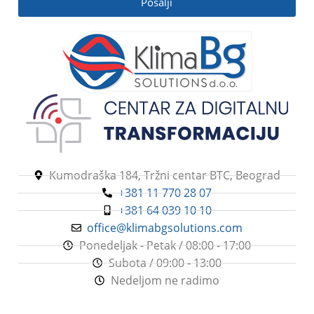
Pošalji
Kumodraška 184, Tržni centar BTC, Beograd
+381 11 770 28 07
+381 64 039 10 10
office@klimabgsolutions.com
Ponedeljak - Petak / 08:00 - 17:00
Subota / 09:00 - 13:00
Nedeljom ne radimo