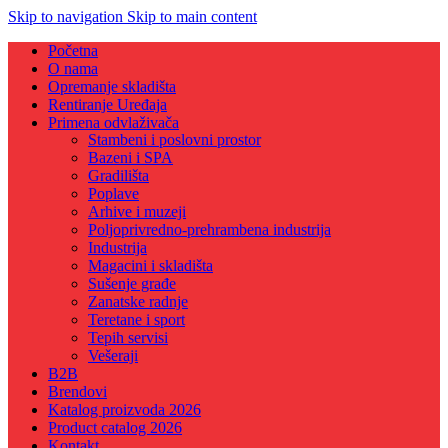
Skip to navigation
Skip to main content
Početna
O nama
Opremanje skladišta
Rentiranje Uređaja
Primena odvlaživača
Stambeni i poslovni prostor
Bazeni i SPA
Gradilišta
Poplave
Arhive i muzeji
Poljoprivredno-prehrambena industrija
Industrija
Magacini i skladišta
Sušenje građe
Zanatske radnje
Teretane i sport
Tepih servisi
Vešeraji
B2B
Brendovi
Katalog proizvoda 2026
Product catalog 2026
Kontakt