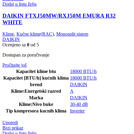
Dodaj u listu želja
DAIKIN FTXJ50MW/RXJ50M EMURA R32
WHITE
Klime
,
Kućne klime(RAC)
,
Monosplit sistem
DAIKIN
Ocenjeno sa
0
od 5
Dostupan za poručivanje
Pročitajte još
Kapacitet klime btu
18000 BTU/h
Kapacitet [BTU/h] kućnih klima
18000 BTU/h
brend
DAIKIN
Klime:Energetski razred
A
Marka
DAIKIN
Klime:Nivo buke
30-40 dB
Tip kompresora kucnih klima
Inverter
Uporedi
Brzi prikaz
Dodaj u listu želja