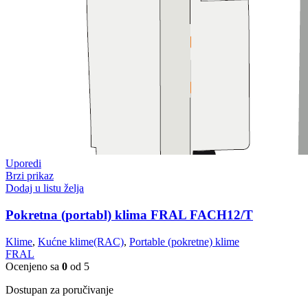
Uporedi
Brzi prikaz
Dodaj u listu želja
Pokretna (portabl) klima FRAL FACH12/T
Klime
,
Kućne klime(RAC)
,
Portable (pokretne) klime
FRAL
Ocenjeno sa
0
od 5
Dostupan za poručivanje