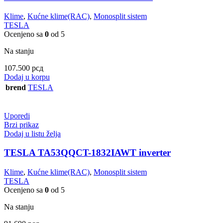
Klime
,
Kućne klime(RAC)
,
Monosplit sistem
TESLA
Ocenjeno sa
0
od 5
Na stanju
107.500
рсд
Dodaj u korpu
brend
TESLA
Uporedi
Brzi prikaz
Dodaj u listu želja
TESLA TA53QQCT-1832IAWT inverter
Klime
,
Kućne klime(RAC)
,
Monosplit sistem
TESLA
Ocenjeno sa
0
od 5
Na stanju