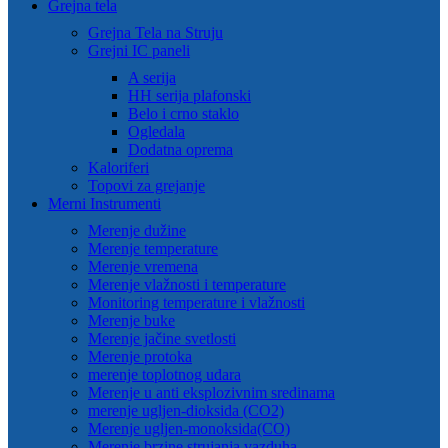
Grejna tela
Grejna Tela na Struju
Grejni IC paneli
A serija
HH serija plafonski
Belo i crno staklo
Ogledala
Dodatna oprema
Kaloriferi
Topovi za grejanje
Merni Instrumenti
Merenje dužine
Merenje temperature
Merenje vremena
Merenje vlažnosti i temperature
Monitoring temperature i vlažnosti
Merenje buke
Merenje jačine svetlosti
Merenje protoka
merenje toplotnog udara
Merenje u anti eksplozivnim sredinama
merenje ugljen-dioksida (CO2)
Merenje ugljen-monoksida(CO)
Merenje brzine strujanja vazduha