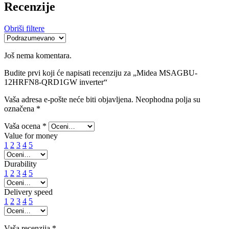
Recenzije
Obriši filtere
Još nema komentara.
Budite prvi koji će napisati recenziju za „Midea MSAGBU-
12HRFN8-QRD1GW inverter“
Vaša adresa e-pošte neće biti objavljena.
Neophodna polja su
označena
*
Vaša ocena
*
Value for money
1
2
3
4
5
Durability
1
2
3
4
5
Delivery speed
1
2
3
4
5
Vaša recenzija
*