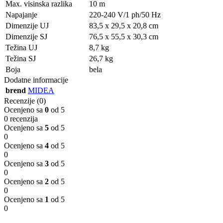
Max. visinska razlika
10 m
Napajanje
220-240 V/1 ph/50 Hz
Dimenzije UJ
83,5 x 29,5 x 20,8 cm
Dimenzije SJ
76,5 x 55,5 x 30,3 cm
Težina UJ
8,7 kg
Težina SJ
26,7 kg
Boja
bela
Dodatne informacije
brend
MIDEA
Recenzije (0)
Ocenjeno sa
0
od 5
0 recenzija
Ocenjeno sa
5
od 5
0
Ocenjeno sa
4
od 5
0
Ocenjeno sa
3
od 5
0
Ocenjeno sa
2
od 5
0
Ocenjeno sa
1
od 5
0