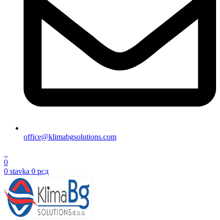
office@klimabgsolutions.com
0
0
0
stavka
0
рсд