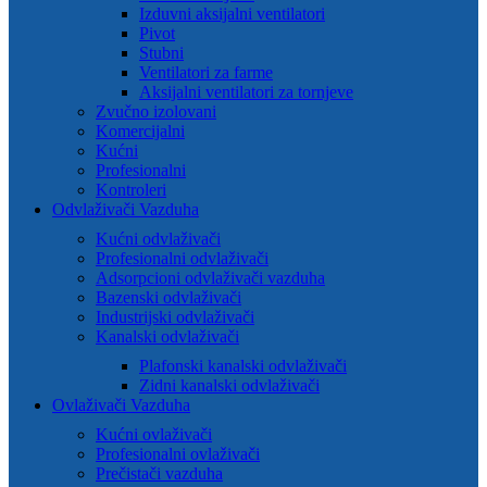
Izduvni aksijalni ventilatori
Pivot
Stubni
Ventilatori za farme
Aksijalni ventilatori za tornjeve
Zvučno izolovani
Komercijalni
Kućni
Profesionalni
Kontroleri
Odvlaživači Vazduha
Kućni odvlaživači
Profesionalni odvlaživači
Adsorpcioni odvlaživači vazduha
Bazenski odvlaživači
Industrijski odvlaživači
Kanalski odvlaživači
Plafonski kanalski odvlaživači
Zidni kanalski odvlaživači
Ovlaživači Vazduha
Kućni ovlaživači
Profesionalni ovlaživači
Prečistači vazduha