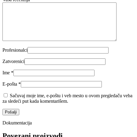
Profesionalci
Zatvorenici
Ime
*
E-pošta
*
Sačuvaj moje ime, e-poštu i veb mesto u ovom pregledaču veba
za sledeći put kada komentarišem.
Dokumentacija
Povezani proizvodi