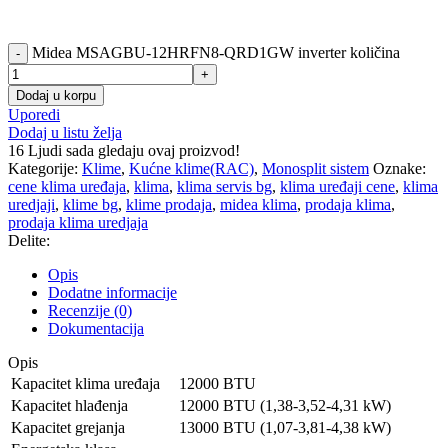
Midea MSAGBU-12HRFN8-QRD1GW inverter količina
Dodaj u korpu
Uporedi
Dodaj u listu želja
16
Ljudi sada gledaju ovaj proizvod!
Kategorije:
Klime
,
Kućne klime(RAC)
,
Monosplit sistem
Oznake:
cene klima uređaja
,
klima
,
klima servis bg
,
klima uređaji cene
,
klima
uredjaji
,
klime bg
,
klime prodaja
,
midea klima
,
prodaja klima
,
prodaja klima uredjaja
Delite:
Opis
Dodatne informacije
Recenzije (0)
Dokumentacija
Opis
Kapacitet klima uređaja
12000 BTU
Kapacitet hlađenja
12000 BTU (1,38-3,52-4,31 kW)
Kapacitet grejanja
13000 BTU (1,07-3,81-4,38 kW)