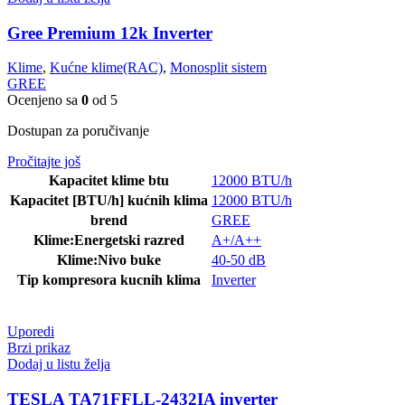
Gree Premium 12k Inverter
Klime
,
Kućne klime(RAC)
,
Monosplit sistem
GREE
Ocenjeno sa
0
od 5
Dostupan za poručivanje
Pročitajte još
Kapacitet klime btu
12000 BTU/h
Kapacitet [BTU/h] kućnih klima
12000 BTU/h
brend
GREE
Klime:Energetski razred
A+/A++
Klime:Nivo buke
40-50 dB
Tip kompresora kucnih klima
Inverter
Uporedi
Brzi prikaz
Dodaj u listu želja
TESLA TA71FFLL-2432IA inverter