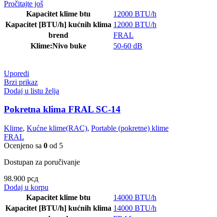
Pročitajte još
Kapacitet klime btu
12000 BTU/h
Kapacitet [BTU/h] kućnih klima
12000 BTU/h
brend
FRAL
Klime:Nivo buke
50-60 dB
Uporedi
Brzi prikaz
Dodaj u listu želja
Pokretna klima FRAL SC-14
Klime
,
Kućne klime(RAC)
,
Portable (pokretne) klime
FRAL
Ocenjeno sa
0
od 5
Dostupan za poručivanje
98.900
рсд
Dodaj u korpu
Kapacitet klime btu
14000 BTU/h
Kapacitet [BTU/h] kućnih klima
14000 BTU/h