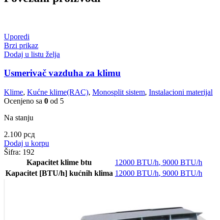
Uporedi
Brzi prikaz
Dodaj u listu želja
Usmerivač vazduha za klimu
Klime
,
Kućne klime(RAC)
,
Monosplit sistem
,
Instalacioni materijal
Ocenjeno sa
0
od 5
Na stanju
2.100
рсд
Dodaj u korpu
Šifra:
192
Kapacitet klime btu
12000 BTU/h
,
9000 BTU/h
Kapacitet [BTU/h] kućnih klima
12000 BTU/h
,
9000 BTU/h