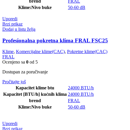
brend
FRAL
Klime:Nivo buke
50-60 dB
Uporedi
Brzi prikaz
Dodaj u listu želja
Profesionalna pokretna klima FRAL FSC25
Klime
,
Komercijalne klime(CAC)
,
Pokretne klime(CAC)
FRAL
Ocenjeno sa
0
od 5
Dostupan za poručivanje
Pročitajte još
Kapacitet klime btu
24000 BTU/h
Kapacitet [BTU/h] kućnih klima
24000 BTU/h
brend
FRAL
Klime:Nivo buke
50-60 dB
Uporedi
Brzi prikaz