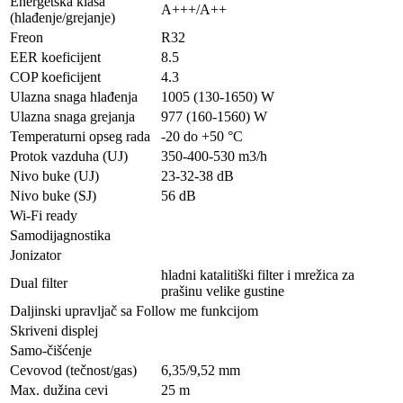
Energetska klasa
A+++/A++
(hlađenje/grejanje)
Freon
R32
EER koeficijent
8.5
COP koeficijent
4.3
Ulazna snaga hlađenja
1005 (130-1650) W
Ulazna snaga grejanja
977 (160-1560) W
Temperaturni opseg rada
-20 do +50 °C
Protok vazduha (UJ)
350-400-530 m3/h
Nivo buke (UJ)
23-32-38 dB
Nivo buke (SJ)
56 dB
Wi-Fi ready
Samodijagnostika
Jonizator
hladni katalitiški filter i mrežica za
Dual filter
prašinu velike gustine
Daljinski upravljač sa Follow me funkcijom
Skriveni displej
Samo-čišćenje
Cevovod (tečnost/gas)
6,35/9,52 mm
Max. dužina cevi
25 m