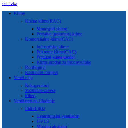
0
stavka
Klime
Kućne klime(RAC)
Monosplit sistem
Portable (pokretne) klime
Komercijalne klime(CAC)
Industrijske klime
Pokretne klime(CAC)
Precizni klima uređaji
Klima uređaji za brodove/luke
Rooftopovi
Rashladni tornjevi
Ventilacija
Rekuperatori
Vazdušne zavese
Filteri
Ventilatori za Hlađenje
Industrijski
Centrifugalni ventilatori
HVLS
Mobilni aksijalni