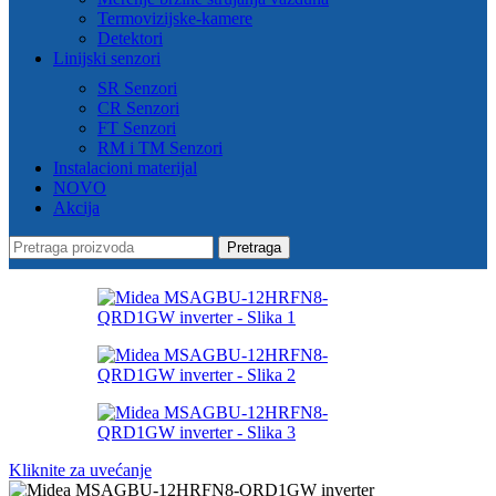
Termovizijske-kamere
Detektori
Linijski senzori
SR Senzori
CR Senzori
FT Senzori
RM i TM Senzori
Instalacioni materijal
NOVO
Akcija
Pretraga
Kliknite za uvećanje