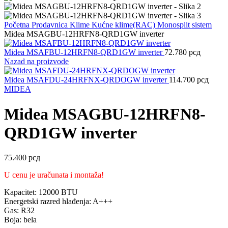
Početna
Prodavnica
Klime
Kućne klime(RAC)
Monosplit sistem
Midea MSAGBU-12HRFN8-QRD1GW inverter
Midea MSAFBU-12HRFN8-QRD1GW inverter
72.780
рсд
Nazad na proizvode
Midea MSAFDU-24HRFNX-QRDOGW inverter
114.700
рсд
MIDEA
Midea MSAGBU-12HRFN8-
QRD1GW inverter
75.400
рсд
U cenu je uračunata i montaža!
Kapacitet: 12000 BTU
Energetski razred hlađenja: A+++
Gas: R32
Boja: bela