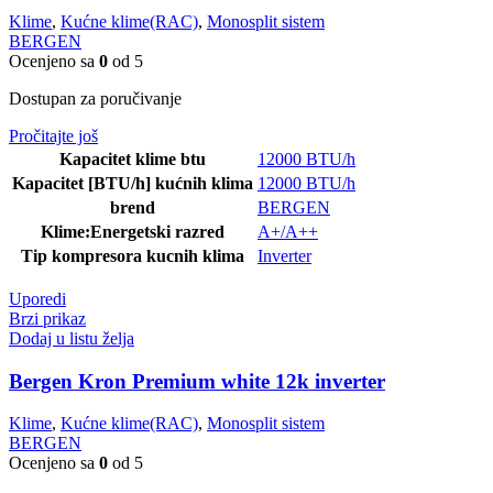
Klime
,
Kućne klime(RAC)
,
Monosplit sistem
BERGEN
Ocenjeno sa
0
od 5
Dostupan za poručivanje
Pročitajte još
Kapacitet klime btu
12000 BTU/h
Kapacitet [BTU/h] kućnih klima
12000 BTU/h
brend
BERGEN
Klime:Energetski razred
A+/A++
Tip kompresora kucnih klima
Inverter
Uporedi
Brzi prikaz
Dodaj u listu želja
Bergen Kron Premium white 12k inverter
Klime
,
Kućne klime(RAC)
,
Monosplit sistem
BERGEN
Ocenjeno sa
0
od 5