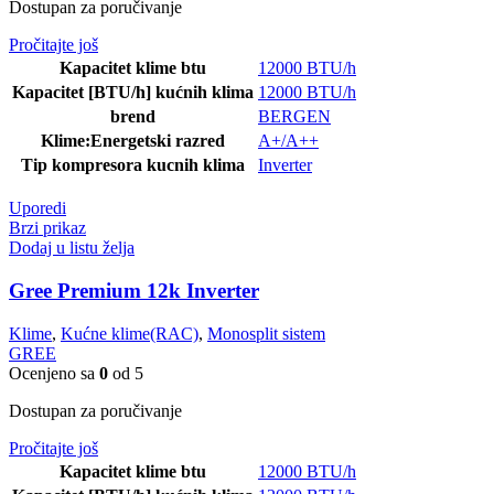
Dostupan za poručivanje
Pročitajte još
Kapacitet klime btu
12000 BTU/h
Kapacitet [BTU/h] kućnih klima
12000 BTU/h
brend
BERGEN
Klime:Energetski razred
A+/A++
Tip kompresora kucnih klima
Inverter
Uporedi
Brzi prikaz
Dodaj u listu želja
Gree Premium 12k Inverter
Klime
,
Kućne klime(RAC)
,
Monosplit sistem
GREE
Ocenjeno sa
0
od 5
Dostupan za poručivanje
Pročitajte još
Kapacitet klime btu
12000 BTU/h