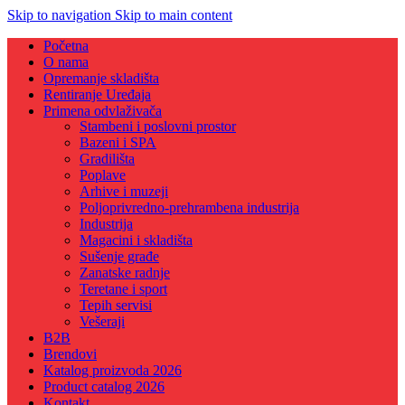
Skip to navigation
Skip to main content
Početna
O nama
Opremanje skladišta
Rentiranje Uređaja
Primena odvlaživača
Stambeni i poslovni prostor
Bazeni i SPA
Gradilišta
Poplave
Arhive i muzeji
Poljoprivredno-prehrambena industrija
Industrija
Magacini i skladišta
Sušenje građe
Zanatske radnje
Teretane i sport
Tepih servisi
Vešeraji
B2B
Brendovi
Katalog proizvoda 2026
Product catalog 2026
Kontakt