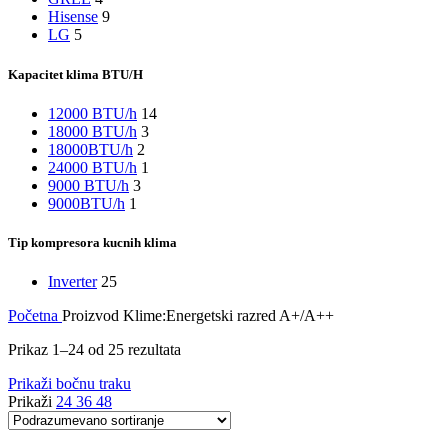
Hisense
9
LG
5
Kapacitet klima BTU/H
12000 BTU/h
14
18000 BTU/h
3
18000BTU/h
2
24000 BTU/h
1
9000 BTU/h
3
9000BTU/h
1
Tip kompresora kucnih klima
Inverter
25
Početna
Proizvod Klime:Energetski razred
A+/A++
Prikaz 1–24 od 25 rezultata
Prikaži bočnu traku
Prikaži
24
36
48