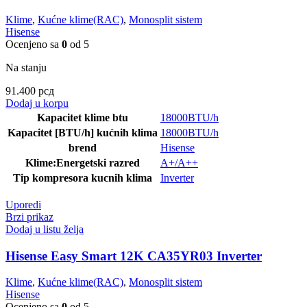
Klime
,
Kućne klime(RAC)
,
Monosplit sistem
Hisense
Ocenjeno sa
0
od 5
Na stanju
91.400
рсд
Dodaj u korpu
Kapacitet klime btu
18000BTU/h
Kapacitet [BTU/h] kućnih klima
18000BTU/h
brend
Hisense
Klime:Energetski razred
A+/A++
Tip kompresora kucnih klima
Inverter
Uporedi
Brzi prikaz
Dodaj u listu želja
Hisense Easy Smart 12K CA35YR03 Inverter
Klime
,
Kućne klime(RAC)
,
Monosplit sistem
Hisense
Ocenjeno sa
0
od 5