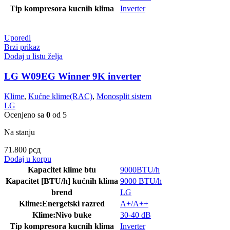
Tip kompresora kucnih klima
Inverter
Uporedi
Brzi prikaz
Dodaj u listu želja
LG W09EG Winner 9K inverter
Klime
,
Kućne klime(RAC)
,
Monosplit sistem
LG
Ocenjeno sa
0
od 5
Na stanju
71.800
рсд
Dodaj u korpu
Kapacitet klime btu
9000BTU/h
Kapacitet [BTU/h] kućnih klima
9000 BTU/h
brend
LG
Klime:Energetski razred
A+/A++
Klime:Nivo buke
30-40 dB
Tip kompresora kucnih klima
Inverter