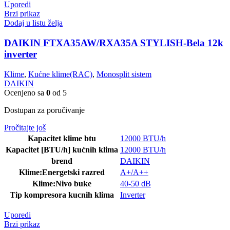
Uporedi
Brzi prikaz
Dodaj u listu želja
DAIKIN FTXA35AW/RXA35A STYLISH-Bela 12k
inverter
Klime
,
Kućne klime(RAC)
,
Monosplit sistem
DAIKIN
Ocenjeno sa
0
od 5
Dostupan za poručivanje
Pročitajte još
Kapacitet klime btu
12000 BTU/h
Kapacitet [BTU/h] kućnih klima
12000 BTU/h
brend
DAIKIN
Klime:Energetski razred
A+/A++
Klime:Nivo buke
40-50 dB
Tip kompresora kucnih klima
Inverter
Uporedi
Brzi prikaz