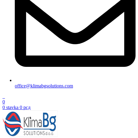
office@klimabgsolutions.com
0
0
0
stavka
0
рсд