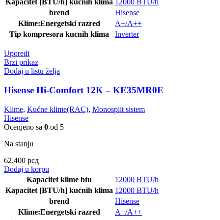
Kapacitet [BTU/h] kućnih klima
12000 BTU/h
brend
Hisense
Klime:Energetski razred
A+/A++
Tip kompresora kucnih klima
Inverter
Uporedi
Brzi prikaz
Dodaj u listu želja
Hisense Hi-Comfort 12K – KE35MR0E
Klime
,
Kućne klime(RAC)
,
Monosplit sistem
Hisense
Ocenjeno sa
0
od 5
Na stanju
62.400
рсд
Dodaj u korpu
Kapacitet klime btu
12000 BTU/h
Kapacitet [BTU/h] kućnih klima
12000 BTU/h
brend
Hisense
Klime:Energetski razred
A+/A++