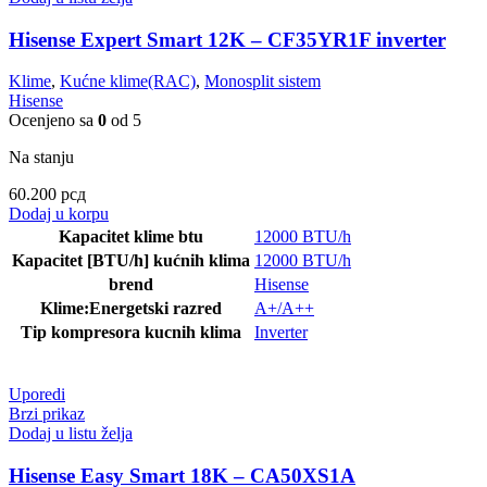
Hisense Expert Smart 12K – CF35YR1F inverter
Klime
,
Kućne klime(RAC)
,
Monosplit sistem
Hisense
Ocenjeno sa
0
od 5
Na stanju
60.200
рсд
Dodaj u korpu
Kapacitet klime btu
12000 BTU/h
Kapacitet [BTU/h] kućnih klima
12000 BTU/h
brend
Hisense
Klime:Energetski razred
A+/A++
Tip kompresora kucnih klima
Inverter
Uporedi
Brzi prikaz
Dodaj u listu želja
Hisense Easy Smart 18K – CA50XS1A