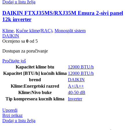
Dodaj u listu želja
DAIKIN FTXJ35MS/RXJ35M Emura 2-sivi panel
12k inverter
Klime
,
Kućne klime(RAC)
,
Monosplit sistem
DAIKIN
Ocenjeno sa
0
od 5
Dostupan za poručivanje
Pročitajte još
Kapacitet klime btu
12000 BTU/h
Kapacitet [BTU/h] kućnih klima
12000 BTU/h
brend
DAIKIN
Klime:Energetski razred
A+/A++
Klime:Nivo buke
40-50 dB
Tip kompresora kucnih klima
Inverter
Uporedi
Brzi prikaz
Dodaj u listu želja