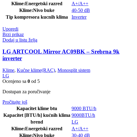
Klime:Energetski razred
A+/A++
Klime:Nivo buke
40-50 dB
Tip kompresora kucnih klima
Inverter
Uporedi
Brzi prikaz
Dodaj u listu želja
LG ARTCOOL Mirror AC09BK – Srebrna 9k
inverter
Klime
,
Kućne klime(RAC)
,
Monosplit sistem
LG
Ocenjeno sa
0
od 5
Dostupan za poručivanje
Pročitajte još
Kapacitet klime btu
9000 BTU/h
Kapacitet [BTU/h] kućnih klima
9000BTU/h
brend
LG
Klime:Energetski razred
A+/A++
Klime:Nivo buke
30-40 dB