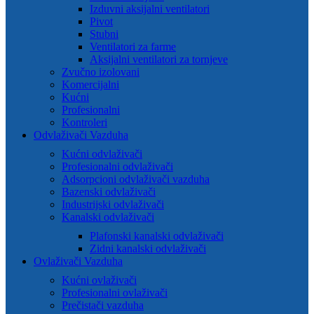
Izduvni aksijalni ventilatori
Pivot
Stubni
Ventilatori za farme
Aksijalni ventilatori za tornjeve
Zvučno izolovani
Komercijalni
Kućni
Profesionalni
Kontroleri
Odvlaživači Vazduha
Kućni odvlaživači
Profesionalni odvlaživači
Adsorpcioni odvlaživači vazduha
Bazenski odvlaživači
Industrijski odvlaživači
Kanalski odvlaživači
Plafonski kanalski odvlaživači
Zidni kanalski odvlaživači
Ovlaživači Vazduha
Kućni ovlaživači
Profesionalni ovlaživači
Prečistači vazduha