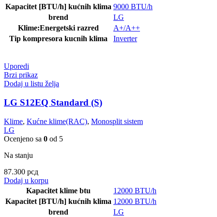
Kapacitet [BTU/h] kućnih klima
9000 BTU/h
brend
LG
Klime:Energetski razred
A+/A++
Tip kompresora kucnih klima
Inverter
Uporedi
Brzi prikaz
Dodaj u listu želja
LG S12EQ Standard (S)
Klime
,
Kućne klime(RAC)
,
Monosplit sistem
LG
Ocenjeno sa
0
od 5
Na stanju
87.300
рсд
Dodaj u korpu
Kapacitet klime btu
12000 BTU/h
Kapacitet [BTU/h] kućnih klima
12000 BTU/h
brend
LG