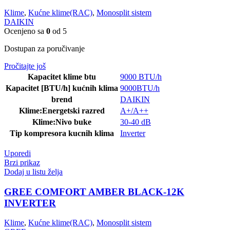
Klime
,
Kućne klime(RAC)
,
Monosplit sistem
DAIKIN
Ocenjeno sa
0
od 5
Dostupan za poručivanje
Pročitajte još
Kapacitet klime btu
9000 BTU/h
Kapacitet [BTU/h] kućnih klima
9000BTU/h
brend
DAIKIN
Klime:Energetski razred
A+/A++
Klime:Nivo buke
30-40 dB
Tip kompresora kucnih klima
Inverter
Uporedi
Brzi prikaz
Dodaj u listu želja
GREE COMFORT AMBER BLACK-12K
INVERTER
Klime
,
Kućne klime(RAC)
,
Monosplit sistem