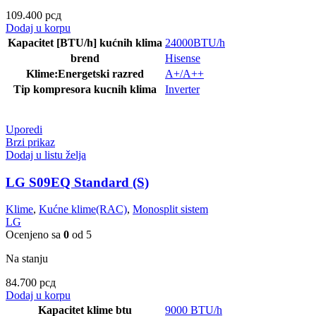
109.400
рсд
Dodaj u korpu
Kapacitet [BTU/h] kućnih klima
24000BTU/h
brend
Hisense
Klime:Energetski razred
A+/A++
Tip kompresora kucnih klima
Inverter
Uporedi
Brzi prikaz
Dodaj u listu želja
LG S09EQ Standard (S)
Klime
,
Kućne klime(RAC)
,
Monosplit sistem
LG
Ocenjeno sa
0
od 5
Na stanju
84.700
рсд
Dodaj u korpu
Kapacitet klime btu
9000 BTU/h