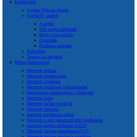
Grejna tela
Grejna Tela na Struju
Grejni IC paneli
A serija
HH serija plafonski
Belo i crno staklo
Ogledala
Dodatna oprema
Kaloriferi
Topovi za grejanje
Merni Instrumenti
Merenje dužine
Merenje temperature
Merenje vremena
Merenje vlažnosti i temperature
Monitoring temperature i vlažnosti
Merenje buke
Merenje jačine svetlosti
Merenje protoka
merenje toplotnog udara
Merenje u anti eksplozivnim sredinama
merenje ugljen-dioksida (CO2)
Merenje ugljen-monoksida(CO)
Merenje brzine strujanja vazduha