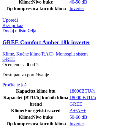
Klime:Nivo buke
40-50 dB
Tip kompresora kucnih klima
Inverter
Uporedi
Brzi prikaz
Dodaj u listu želja
GREE Comfort Amber 18k inverter
Klime
,
Kućne klime(RAC)
,
Monosplit sistem
GREE
Ocenjeno sa
0
od 5
Dostupan za poručivanje
Pročitajte još
Kapacitet klime btu
18000BTU/h
Kapacitet [BTU/h] kućnih klima
18000 BTU/h
brend
GREE
Klime:Energetski razred
A+/A++
Klime:Nivo buke
50-60 dB
Tip kompresora kucnih klima
Inverter