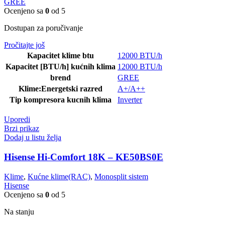
GREE
Ocenjeno sa
0
od 5
Dostupan za poručivanje
Pročitajte još
Kapacitet klime btu
12000 BTU/h
Kapacitet [BTU/h] kućnih klima
12000 BTU/h
brend
GREE
Klime:Energetski razred
A+/A++
Tip kompresora kucnih klima
Inverter
Uporedi
Brzi prikaz
Dodaj u listu želja
Hisense Hi-Comfort 18K – KE50BS0E
Klime
,
Kućne klime(RAC)
,
Monosplit sistem
Hisense
Ocenjeno sa
0
od 5
Na stanju