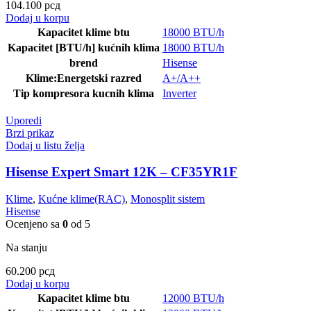
104.100
рсд
Dodaj u korpu
Kapacitet klime btu
18000 BTU/h
Kapacitet [BTU/h] kućnih klima
18000 BTU/h
brend
Hisense
Klime:Energetski razred
A+/A++
Tip kompresora kucnih klima
Inverter
Uporedi
Brzi prikaz
Dodaj u listu želja
Hisense Expert Smart 12K – CF35YR1F
Klime
,
Kućne klime(RAC)
,
Monosplit sistem
Hisense
Ocenjeno sa
0
od 5
Na stanju
60.200
рсд
Dodaj u korpu
Kapacitet klime btu
12000 BTU/h