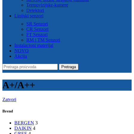
Termovizijske-kamere
Detektori
Linijski senzori
SR Senzori
CR Senzori
FT Senzori
RM i TM Senzori
Instalacioni materijal
NOVO
Akcija
Pretraga
A+/A++
Zatvori
Brend
BERGEN
3
DAIKIN
4
GREE
4