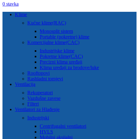
0
stavka
Klime
Kućne klime(RAC)
Monosplit sistem
Portable (pokretne) klime
Komercijalne klime(CAC)
Industrijske klime
Pokretne klime(CAC)
Precizni klima uređaji
Klima uređaji za brodove/luke
Rooftopovi
Rashladni tornjevi
Ventilacija
Rekuperatori
Vazdušne zavese
Filteri
Ventilatori za Hlađenje
Industrijski
Centrifugalni ventilatori
HVLS
Mobilni aksijalni