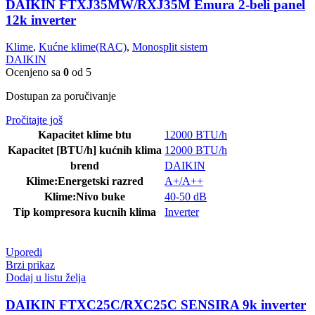
DAIKIN FTXJ35MW/RXJ35M Emura 2-beli panel
12k inverter
Klime
,
Kućne klime(RAC)
,
Monosplit sistem
DAIKIN
Ocenjeno sa
0
od 5
Dostupan za poručivanje
Pročitajte još
Kapacitet klime btu
12000 BTU/h
Kapacitet [BTU/h] kućnih klima
12000 BTU/h
brend
DAIKIN
Klime:Energetski razred
A+/A++
Klime:Nivo buke
40-50 dB
Tip kompresora kucnih klima
Inverter
Uporedi
Brzi prikaz
Dodaj u listu želja
DAIKIN FTXC25C/RXC25C SENSIRA 9k inverter