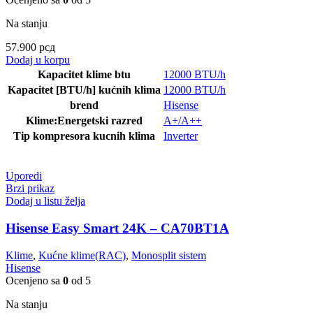
Na stanju
57.900
рсд
Dodaj u korpu
Kapacitet klime btu
12000 BTU/h
Kapacitet [BTU/h] kućnih klima
12000 BTU/h
brend
Hisense
Klime:Energetski razred
A+/A++
Tip kompresora kucnih klima
Inverter
Uporedi
Brzi prikaz
Dodaj u listu želja
Hisense Easy Smart 24K – CA70BT1A
Klime
,
Kućne klime(RAC)
,
Monosplit sistem
Hisense
Ocenjeno sa
0
od 5
Na stanju