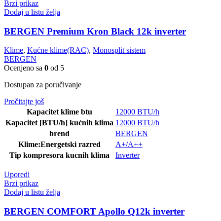
Brzi prikaz
Dodaj u listu želja
BERGEN Premium Kron Black 12k inverter
Klime
,
Kućne klime(RAC)
,
Monosplit sistem
BERGEN
Ocenjeno sa
0
od 5
Dostupan za poručivanje
Pročitajte još
Kapacitet klime btu
12000 BTU/h
Kapacitet [BTU/h] kućnih klima
12000 BTU/h
brend
BERGEN
Klime:Energetski razred
A+/A++
Tip kompresora kucnih klima
Inverter
Uporedi
Brzi prikaz
Dodaj u listu želja
BERGEN COMFORT Apollo Q12k inverter