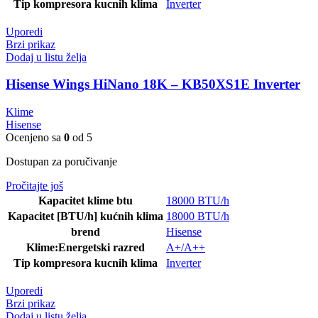
Tip kompresora kucnih klima
Inverter
Uporedi
Brzi prikaz
Dodaj u listu želja
Hisense Wings HiNano 18K – KB50XS1E Inverter
Klime
Hisense
Ocenjeno sa
0
od 5
Dostupan za poručivanje
Pročitajte još
Kapacitet klime btu
18000 BTU/h
Kapacitet [BTU/h] kućnih klima
18000 BTU/h
brend
Hisense
Klime:Energetski razred
A+/A++
Tip kompresora kucnih klima
Inverter
Uporedi
Brzi prikaz
Dodaj u listu želja