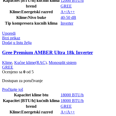
Kapacitet [BTU/h] kućnih klima
12000 BTU/h
brend
GREE
Klime:Energetski razred
A+/A++
Klime:Nivo buke
40-50 dB
Tip kompresora kucnih klima
Inverter
Uporedi
Brzi prikaz
Dodaj u listu želja
Gree Premium AMBER Ultra 18k Inverter
Klime
,
Kućne klime(RAC)
,
Monosplit sistem
GREE
Ocenjeno sa
0
od 5
Dostupan za poručivanje
Pročitajte još
Kapacitet klime btu
18000 BTU/h
Kapacitet [BTU/h] kućnih klima
18000 BTU/h
brend
GREE
Klime:Energetski razred
A+/A++