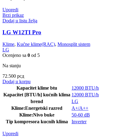
Uporedi
Brzi prikaz
Dodaj u listu želja
LG W12TI Pro
Klime
,
Kućne klime(RAC)
,
Monosplit sistem
LG
Ocenjeno sa
0
od 5
Na stanju
72.500
рсд
Dodaj u korpu
Kapacitet klime btu
12000 BTU/h
Kapacitet [BTU/h] kućnih klima
12000 BTU/h
brend
LG
Klime:Energetski razred
A+/A++
Klime:Nivo buke
50-60 dB
Tip kompresora kucnih klima
Inverter
Uporedi