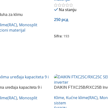
Na stanju
uha za klimu
250
рсд
lime(RAC)
,
Monosplit
Dodaj U Korpu
cioni materijal
Šifra:
193
ima uređaja kapaciteta 9 i
DAIKIN FTXC25B/RXC25B Inve
Klime
,
Kućne klime(RAC)
,
Mono
lime(RAC)
,
Monosplit
sistem