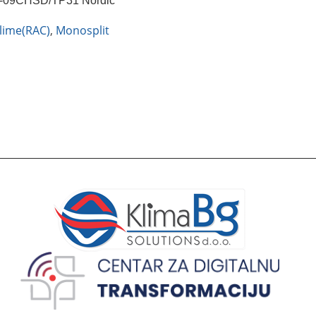
09CHSD/TP31 Nordic
lime(RAC)
,
Monosplit