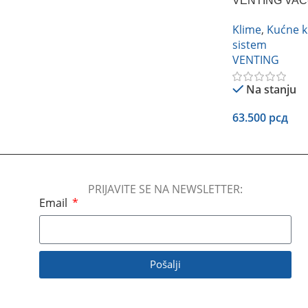
VENTING VAC-
Klime
,
Kućne k
sistem
VENTING
Na stanju
63.500
рсд
Dodaj U Korpu
PRIJAVITE SE NA NEWSLETTER:
Email
Pošalji