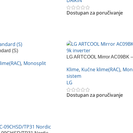
DAIKIN
Dostupan za poručivanje
Pročitajte Još
dard (S)
LG ARTCOOL Mirror AC09BK – 
lime(RAC)
,
Monosplit
inverter
Klime
,
Kućne klime(RAC)
,
Mono
sistem
LG
Dostupan za poručivanje
Pročitajte Još