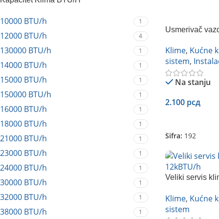
10000 BTU/h
1
Usmerivač vazd
12000 BTU/h
4
130000 BTU/h
Klime
,
Kućne k
1
sistem
,
Instala
14000 BTU/h
1
15000 BTU/h
1
Na stanju
150000 BTU/h
1
2.100
рсд
16000 BTU/h
1
Dodaj U Korpu
18000 BTU/h
1
Šifra:
192
21000 BTU/h
1
23000 BTU/h
1
24000 BTU/h
1
Veliki servis kl
30000 BTU/h
1
12kBTU/h
32000 BTU/h
1
Klime
,
Kućne k
sistem
38000 BTU/h
1