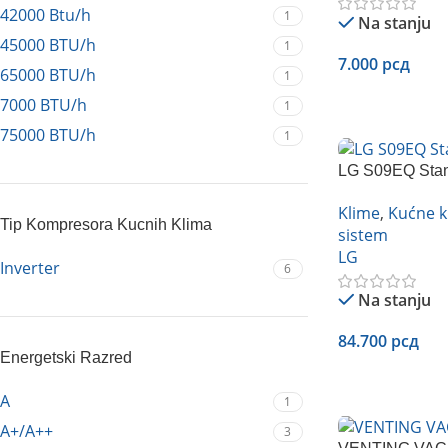
42000 Btu/h
1
Na stanju
45000 BTU/h
1
7.000
рсд
65000 BTU/h
1
Dodaj U Korpu
7000 BTU/h
1
75000 BTU/h
1
LG S09EQ Stan
Klime
,
Kućne k
Tip Kompresora Kucnih Klima
sistem
LG
Inverter
6
Na stanju
84.700
рсд
Energetski Razred
Dodaj U Korpu
A
1
A+/A++
3