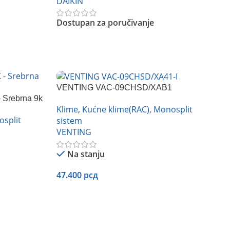
DAIKIN
Dostupan za poručivanje
Pročitajte Još
VENTING VAC-09CHSD/XAB1
Srebrna 9k
Klime
,
Kućne klime(RAC)
,
Monosplit
split
sistem
VENTING
Na stanju
47.400
рсд
Dodaj U Korpu