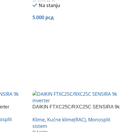
Na stanju
5.000
рсд
Dodaj U Korpu
rter
DAIKIN FTXC25C/RXC25C SENSIRA 9k
inverter
split
Klime
,
Kućne klime(RAC)
,
Monosplit
sistem