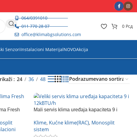
064/0391010
011 770 28 07
0
Рсд
office@klimabgsolutions.com
ski Senzori
Instalacioni Materijal
NOVO
Akcija
rikaži
24
36
48
ima Fresh
Mali servis klima uređaja kapaciteta 9 i
12kBTU/h
split
Klime
,
Kućne klime(RAC)
,
Monosplit
alacioni
sistem