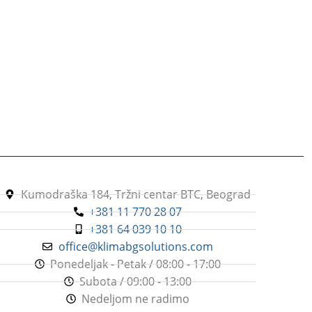
Kumodraška 184, Tržni centar BTC, Beograd
+381 11 770 28 07
+381 64 039 10 10
office@klimabgsolutions.com
Ponedeljak - Petak / 08:00 - 17:00
Subota / 09:00 - 13:00
Nedeljom ne radimo