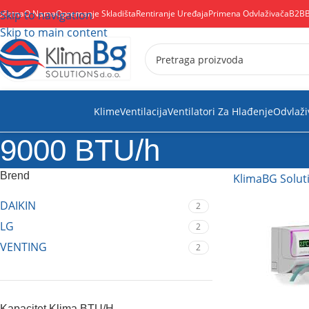
očetna
Skip to navigation
O Nama
Opremanje Skladišta
Rentiranje Uređaja
Primena Odvlaživača
B2B
Skip to main content
Klime
Ventilacija
Ventilatori Za Hlađenje
Odvlaži
9000 BTU/h
Brend
KlimaBG Solut
DAIKIN
2
LG
2
VENTING
2
Kapacitet Klima BTU/H