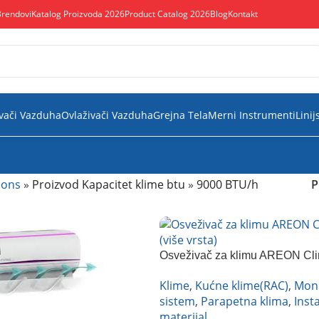
Brendovi
Katalog Proizvoda 2026
Product Catalog 2026
Blog
Kontakt
vači Vazduha
Ovlaživači Vazduha
Grejna Tela
Merni Instrumenti
Linij
ions
»
Proizvod Kapacitet klime btu
»
9000 BTU/h
P
Osveživač za klimu AREON Cl
(više vrsta)
Klime
,
Kućne klime(RAC)
,
Mono
sistem
,
Parapetna klima
,
Inst
materijal