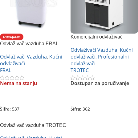
Komercijalni odvlaživač
IZDVAJAMO
Odvlaživač vazduha FRAL
vazduha Trotec TTK 75 ECO
Odvlaživači Vazduha
,
Kućni
DF010
Odvlaživači Vazduha
,
Kućni
odvlaživači
,
Profesionalni
odvlaživači
odvlaživači
FRAL
TROTEC
Nema na stanju
Dostupan za poručivanje
Pročitajte Još
Pročitajte Još
Šifra:
537
Šifra:
362
Odvlaživač vazduha TROTEC
TTK 33 E