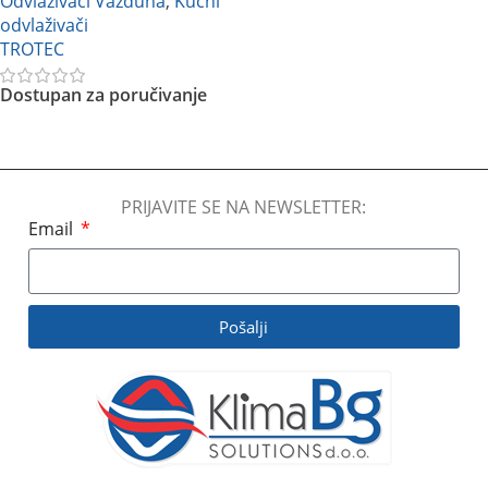
Odvlaživači Vazduha
,
Kućni
odvlaživači
TROTEC
Dostupan za poručivanje
Pročitajte Još
PRIJAVITE SE NA NEWSLETTER:
Email
Pošalji