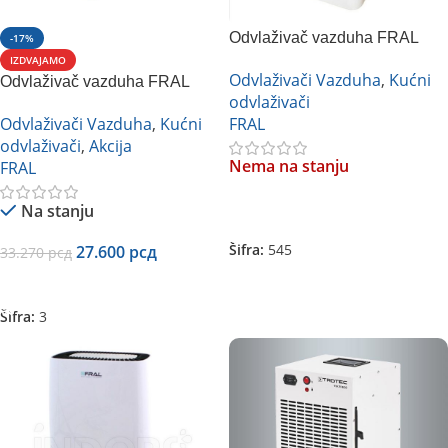
Odvlaživač vazduha FRAL
-17%
DD13C. ECO
IZDVAJAMO
Odvlaživači Vazduha
,
Kućni
Odvlaživač vazduha FRAL
odvlaživači
DD21 LCD
Odvlaživači Vazduha
,
Kućni
FRAL
odvlaživači
,
Akcija
Nema na stanju
FRAL
Na stanju
Pročitajte Još
Šifra:
545
27.600
рсд
33.270
рсд
Dodaj U Korpu
Šifra:
3