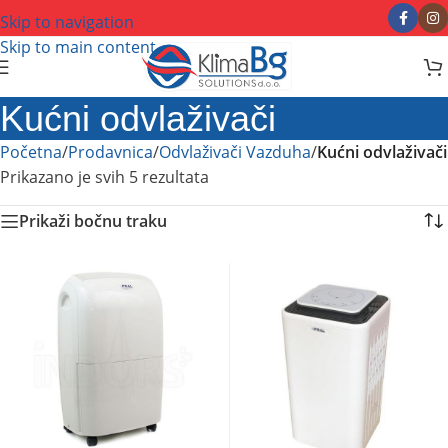
Skip to navigation
Skip to main content
Kućni odvlaživači
Početna
/
Prodavnica
/
Odvlaživači Vazduha
/
Kućni odvlaživači
Prikazano je svih 5 rezultata
Prikaži bočnu traku