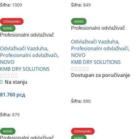
Šifra:
1009
Šifra:
849
IZDVAJAMO
NOVO
Profesionalni odvlaživač
NOVO
Profesionalni odvlaživač
vazduha KMB HACD-120H
Odvlaživači Vazduha
,
vazduha KMB HACD-80B1
Odvlaživači Vazduha
,
Profesionalni odvlaživači
,
Profesionalni odvlaživači
,
NOVO
NOVO
KMB DRY SOLUTIONS
KMB DRY SOLUTIONS
Dostupan za poručivanje
Na stanju
Pročitajte Još
81.760
рсд
Šifra:
880
Dodaj U Korpu
Šifra:
879
NOVO
IZDVAJAMO
Profesionalni odvlaživač
NOVO