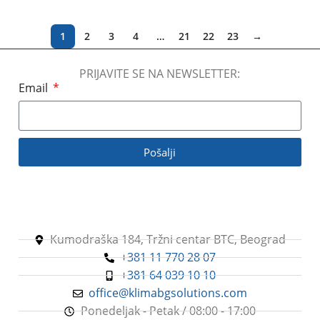
1
2
3
4
…
21
22
23
→
PRIJAVITE SE NA NEWSLETTER:
Email
Pošalji
Kumodraška 184, Tržni centar BTC, Beograd
+381 11 770 28 07
+381 64 039 10 10
office@klimabgsolutions.com
Ponedeljak - Petak / 08:00 - 17:00