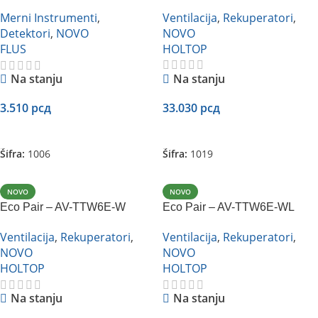
unutrašnju upotrebu Flus CH-
Ventilacija
,
Rekuperatori
,
Merni Instrumenti
,
995
NOVO
Detektori
,
NOVO
HOLTOP
FLUS
Na stanju
Na stanju
33.030
рсд
3.510
рсд
Dodaj U Korpu
Dodaj U Korpu
Šifra:
1019
Šifra:
1006
NOVO
NOVO
Eco Pair – AV-TTW6E-W
Eco Pair – AV-TTW6E-WL
Ventilacija
,
Rekuperatori
,
Ventilacija
,
Rekuperatori
,
NOVO
NOVO
HOLTOP
HOLTOP
Na stanju
Na stanju