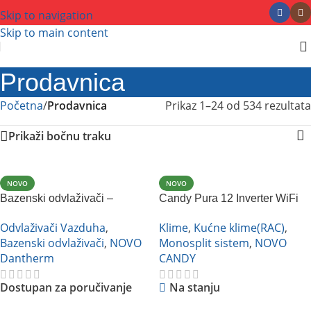
Skip to navigation
Skip to main content
Prodavnica
Početna
/
Prodavnica
Prikaz 1–24 od 534 rezultata
Prikaži bočnu traku
NOVO
NOVO
Bazenski odvlaživači –
Candy Pura 12 Inverter WiFi
Dantherm DanX AF
Klime
,
Kućne klime(RAC)
,
Odvlaživači Vazduha
,
Monosplit sistem
,
NOVO
Bazenski odvlaživači
,
NOVO
CANDY
Dantherm
Na stanju
Dostupan za poručivanje