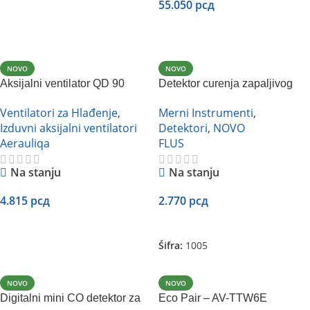
55.050
рсд
Pročitajte Još
Dodaj U Korpu
NOVO
NOVO
Aksijalni ventilator QD 90
Detektor curenja zapaljivog
gasa Flus CH-994
Ventilatori za Hlađenje
,
Merni Instrumenti
,
Izduvni aksijalni ventilatori
Detektori
,
NOVO
Aerauliqa
FLUS
Na stanju
Na stanju
4.815
рсд
2.770
рсд
Dodaj U Korpu
Dodaj U Korpu
Šifra:
1005
NOVO
NOVO
Digitalni mini CO detektor za
Eco Pair – AV-TTW6E