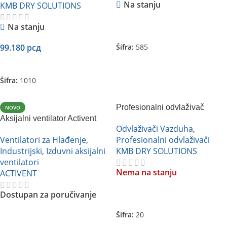
Na stanju
KMB DRY SOLUTIONS
Na stanju
Pročitajte Još
99.180
рсд
Šifra:
585
Dodaj U Korpu
Šifra:
1010
Profesionalni odvlaživač
NOVO
Aksijalni ventilator Activent
vazduha KMB FDH-260BS
Odvlaživači Vazduha
,
AKAP-A
Ventilatori za Hlađenje
,
Profesionalni odvlaživači
Industrijski
,
Izduvni aksijalni
KMB DRY SOLUTIONS
ventilatori
Nema na stanju
ACTIVENT
Dostupan za poručivanje
Pročitajte Još
Šifra:
20
Pročitajte Još