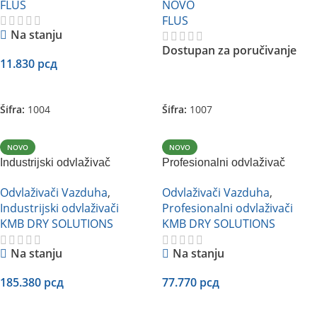
FLUS
NOVO
FLUS
Na stanju
Dostupan za poručivanje
11.830
рсд
Dodaj U Korpu
Pročitajte Još
Šifra:
1004
Šifra:
1007
NOVO
NOVO
Industrijski odvlaživač
Profesionalni odvlaživač
vazduha KMB HAID-240C
vazduha KMB HACD-60B1
Odvlaživači Vazduha
,
Odvlaživači Vazduha
,
Industrijski odvlaživači
Profesionalni odvlaživači
KMB DRY SOLUTIONS
KMB DRY SOLUTIONS
Na stanju
Na stanju
185.380
рсд
77.770
рсд
Dodaj U Korpu
Dodaj U Korpu