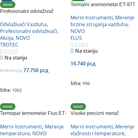
Termalni anemometar ET-977
NOVO
Profesionalni odvlaživač
Flus
Merni Instrumenti
,
Merenje
vazduha Trotec TTK 171 ECO
Odvlaživači Vazduha
,
brzine strujanja vazduha
,
Profesionalni odvlaživači
,
NOVO
Akcija
,
NOVO
FLUS
TROTEC
Na stanju
Na stanju
16.740
рсд
77.750
рсд
89.670
рсд
Dodaj U Korpu
Dodaj U Korpu
Šifra:
996
Šifra:
1002
NOVO
NOVO
Termopar termometar Flus ET-
Visoko precizni merač
960
vlažnosti i temperature sa
Merni Instrumenti
,
Merenje
Merni Instrumenti
,
Merenje
zvučnim i LED svetlosnim
temperature
,
NOVO
vlažnosti i temperature
,
alarmom Flus ET-971