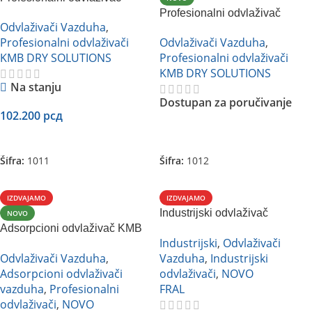
vazduha KMB HACD-100E
Profesionalni odvlaživač
Odvlaživači Vazduha
,
vazduha KMB HACD-138F
Profesionalni odvlaživači
Odvlaživači Vazduha
,
KMB DRY SOLUTIONS
Profesionalni odvlaživači
KMB DRY SOLUTIONS
Na stanju
Dostupan za poručivanje
102.200
рсд
Dodaj U Korpu
Pročitajte Još
Šifra:
1011
Šifra:
1012
IZDVAJAMO
IZDVAJAMO
Industrijski odvlaživač
NOVO
Adsorpcioni odvlaživač KMB
vazduha FRAL FD980TCR
Industrijski
,
Odvlaživači
KCDD-12 (nerđajući)
Odvlaživači Vazduha
,
Vazduha
,
Industrijski
Adsorpcioni odvlaživači
odvlaživači
,
NOVO
vazduha
,
Profesionalni
FRAL
odvlaživači
,
NOVO