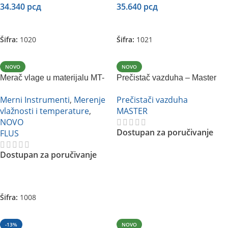
34.340
рсд
35.640
рсд
Dodaj U Korpu
Dodaj U Korpu
Šifra:
1020
Šifra:
1021
NOVO
NOVO
Merač vlage u materijalu MT-
Prečistač vazduha – Master
98 Flus
MAS 13
Merni Instrumenti
,
Merenje
Prečistači vazduha
vlažnosti i temperature
,
MASTER
NOVO
Dostupan za poručivanje
FLUS
Dostupan za poručivanje
Pročitajte Još
Pročitajte Još
Šifra:
1008
-13%
NOVO