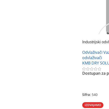
Industrijski o
2400BC
Odvlaživači V
odvlaživači
KMB DRY SOL
Dostupan za p
Pročitajte Još
Šifra:
540
IZDVAJAMO