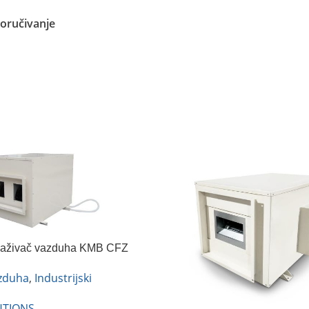
Pročitajte Još
oručivanje
dvlaživač vazduha KMB CFZ
azduha
,
Industrijski
UTIONS