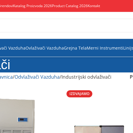
Brendovi
Katalog Proizvoda 2026
Product Catalog 2026
Kontakt
vači Vazduha
Ovlaživači Vazduha
Grejna Tela
Merni Instrumenti
Linij
či
vnica
Odvlaživači Vazduha
Industrijski odvlaživači
P
IZDVAJAMO