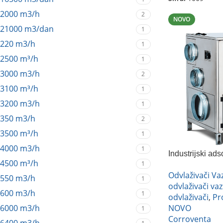
2000 m3/h
2
NOVO
21000 m3/dan
1
220 m3/h
1
2500 m³/h
1
3000 m3/h
2
3100 m³/h
1
3200 m3/h
1
350 m3/h
2
3500 m³/h
1
4000 m3/h
1
Industrijski ad
4500 m³/h
1
Corroventa A1
Odvlaživači V
550 m3/h
1
odvlaživači va
600 m3/h
1
odvlaživači
,
Pr
NOVO
6000 m3/h
1
Corroventa