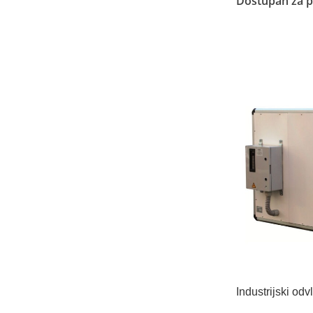
Dostupan za p
Pročitajte Još
Industrijski o
980