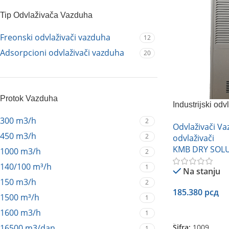
Tip Odvlaživača Vazduha
Freonski odvlaživači vazduha
12
Adsorpcioni odvlaživači vazduha
20
Protok Vazduha
Industrijski o
240C
300 m3/h
2
Odvlaživači V
450 m3/h
2
odvlaživači
KMB DRY SOL
1000 m3/h
2
140/100 m³/h
1
Na stanju
150 m3/h
2
185.380
рсд
1500 m³/h
1
Dodaj U Korpu
1600 m3/h
1
Šifra:
1009
16500 m3/dan
1