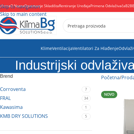
očetna
Skip to navigation
O Nama
Opremanje Skladišta
Rentiranje Uređaja
Primena Odvlaživača
B2B
Skip to main content
Klime
Ventilacija
Ventilatori Za Hlađenje
Odvlaži
Industrijski odvlaživa
Brend
Početna
Proda
Corroventa
7
NOVO
FRAL
34
Kawasima
1
KMB DRY SOLUTIONS
5