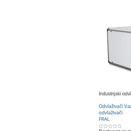
Industrijski o
360
Odvlaživači V
odvlaživači
FRAL