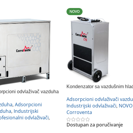
NOVO
Kondenzator sa vazdušnim hla
sorpcioni odvlaživač vazduha
Corroventa C15-dodatak za A1
5 ES
Adsorpcioni odvlaživači vazd
azduha
,
Adsorpcioni
Industrijski odvlaživači
,
NOVO
zduha
,
Industrijski
Corroventa
ofesionalni odvlaživači
,
Dostupan za poručivanje