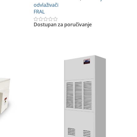
odvlaživači
FRAL
Dostupan za poručivanje
Pročitajte Još