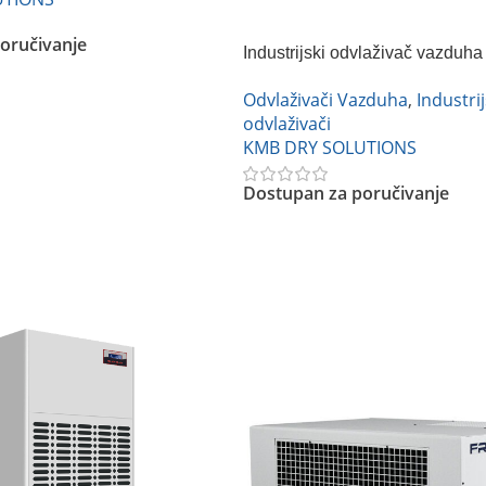
oručivanje
Industrijski odvlaživač vazdu
0FG
Odvlaživači Vazduha
,
Industrij
odvlaživači
KMB DRY SOLUTIONS
Dostupan za poručivanje
Pročitajte Još