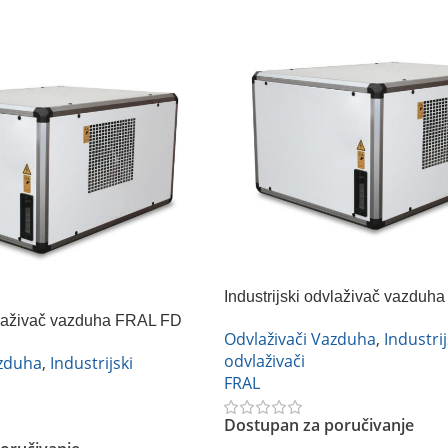
Industrijski odvlaživač vazdu
520
dvlaživač vazduha FRAL FD
Odvlaživači Vazduha
,
Industrij
odvlaživači
azduha
,
Industrijski
FRAL
Dostupan za poručivanje