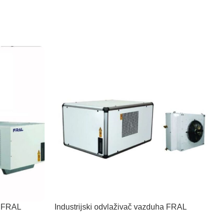
Pročitajte Još
a FRAL
Industrijski odvlaživač vazduha FRAL
FD360TCR