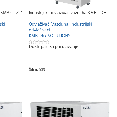
ha KMB CFZ 7
Industrijski odvlaživač vazduha KMB FDH-
2168BC
ski
Odvlaživači Vazduha
,
Industrijski
odvlaživači
KMB DRY SOLUTIONS
Dostupan za poručivanje
Pročitajte Još
Šifra:
539