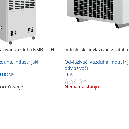
dvlaživač vazduha KMB FDH-
Industrijski odvlaživač vazdu
160
azduha
,
Industrijski
Odvlaživači Vazduha
,
Industrij
odvlaživači
UTIONS
FRAL
oručivanje
Nema na stanju
Pročitajte Još