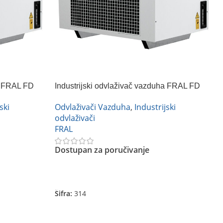
ha FRAL FD
Industrijski odvlaživač vazduha FRAL FD
240
ski
Odvlaživači Vazduha
,
Industrijski
odvlaživači
FRAL
Dostupan za poručivanje
Pročitajte Još
Šifra:
314