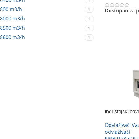
6400 m3/h
1
800 m3/h
1
Dostupan za p
8000 m3/h
1
Pročitajte Još
8500 m3/h
1
8600 m3/h
1
Industrijski o
10FG
Odvlaživači V
odvlaživači
KMB DRY SOL