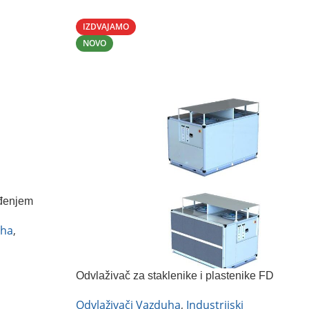
IZDVAJAMO
NOVO
đenjem
5
uha
,
Odvlaživač za staklenike i plastenike FD
2000IE
Odvlaživači Vazduha
,
Industrijski