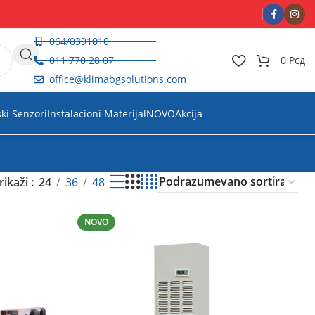
064/0391010
011 770 28 07
0
Рсд
office@klimabgsolutions.com
ski Senzori
Instalacioni Materijal
NOVO
Akcija
rikaži
24
36
48
NOVO