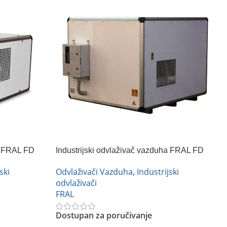
ha FRAL FD
Industrijski odvlaživač vazduha FRAL FD
750
ski
Odvlaživači Vazduha
,
Industrijski
odvlaživači
FRAL
Dostupan za poručivanje