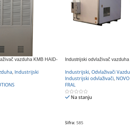
dvlaživač vazduha KMB HAID-
Industrijski odvlaživač vazduh
FD980TCR
azduha
,
Industrijski
Industrijski
,
Odvlaživači Vazd
Industrijski odvlaživači
,
NOVO
UTIONS
FRAL
Na stanju
Pročitajte Još
Šifra:
585