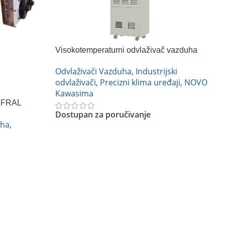
Visokotemperaturni odvlaživač vazduha
Odvlaživači Vazduha
,
Industrijski
odvlaživači
,
Precizni klima uređaji
,
NOVO
Kawasima
a FRAL
Dostupan za poručivanje
uha
,
Pročitajte Još