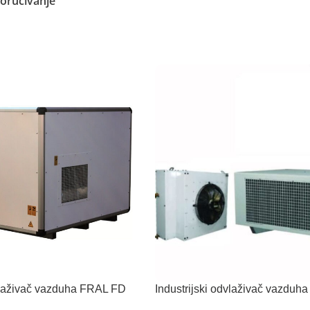
oručivanje
Pročitajte Još
dvlaživač vazduha FRAL FD
Industrijski odvlaživač vazduh
FD240TCR