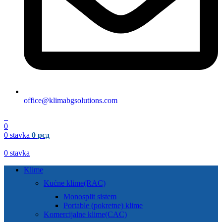
office@klimabgsolutions.com
0
0
0
stavka
0
рсд
0
stavka
Klime
Kućne klime(RAC)
Monosplit sistem
Portable (pokretne) klime
Komercijalne klime(CAC)