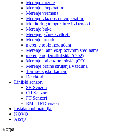
Merenje dužine
Merenje temperature
Merenje vremena
Merenje vlažnosti i temperature
Monitoring temperature i vlažnosti
Merenje buke
Merenje jačine svetlosti
Merenje protoka
merenje toplotnog udara
Merenje u anti eksplozivnim sredinama
merenje ugljen-dioksida (CO2)
Merenje ugljen-monoksida(CO)
Merenje brzine strujanja vazduha
Termovizijske-kamere
Detektori
Linijski senzori
SR Senzori
CR Senzori
FT Senzori
RM i TM Senzori
Instalacioni materijal
NOVO
Akcija
Korpa