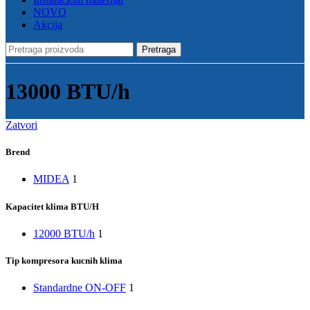
NOVO
Akcija
Pretraga
13000 BTU/h
Zatvori
Brend
MIDEA
1
Kapacitet klima BTU/H
12000 BTU/h
1
Tip kompresora kucnih klima
Standardne ON-OFF
1