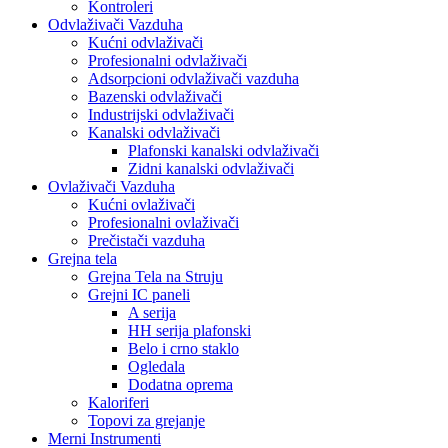
Kontroleri
Odvlaživači Vazduha
Kućni odvlaživači
Profesionalni odvlaživači
Adsorpcioni odvlaživači vazduha
Bazenski odvlaživači
Industrijski odvlaživači
Kanalski odvlaživači
Plafonski kanalski odvlaživači
Zidni kanalski odvlaživači
Ovlaživači Vazduha
Kućni ovlaživači
Profesionalni ovlaživači
Prečistači vazduha
Grejna tela
Grejna Tela na Struju
Grejni IC paneli
A serija
HH serija plafonski
Belo i crno staklo
Ogledala
Dodatna oprema
Kaloriferi
Topovi za grejanje
Merni Instrumenti