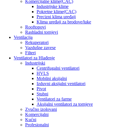
Komercijalne klime(CAC)
Industrijske klime
Pokretne klime(CAC)
Precizni klima uređaji
Klima uređaji za brodove/luke
Rooftopovi
Rashladni tornjevi
Ventilacija
Rekuperatori
Vazdušne zavese
Filteri
Ventilatori za Hlađenje
Industrijski
Centrifugalni ventilatori
HVLS
Mobilni aksijalni
Izduvni aksijalni ventilatori
Pivot
Stubni
Ventilatori za farme
Aksijalni ventilatori za tornjeve
Zvučno izolovani
Komercijalni
Kućni
Profesionalni