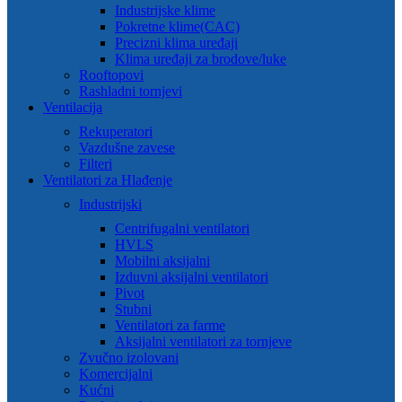
Industrijske klime
Pokretne klime(CAC)
Precizni klima uređaji
Klima uređaji za brodove/luke
Rooftopovi
Rashladni tornjevi
Ventilacija
Rekuperatori
Vazdušne zavese
Filteri
Ventilatori za Hlađenje
Industrijski
Centrifugalni ventilatori
HVLS
Mobilni aksijalni
Izduvni aksijalni ventilatori
Pivot
Stubni
Ventilatori za farme
Aksijalni ventilatori za tornjeve
Zvučno izolovani
Komercijalni
Kućni