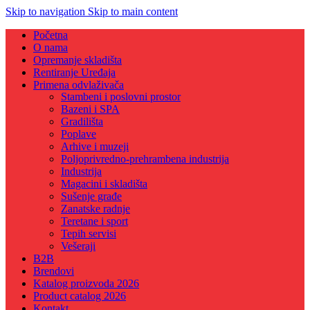
Skip to navigation
Skip to main content
Početna
O nama
Opremanje skladišta
Rentiranje Uređaja
Primena odvlaživača
Stambeni i poslovni prostor
Bazeni i SPA
Gradilišta
Poplave
Arhive i muzeji
Poljoprivredno-prehrambena industrija
Industrija
Magacini i skladišta
Sušenje građe
Zanatske radnje
Teretane i sport
Tepih servisi
Vešeraji
B2B
Brendovi
Katalog proizvoda 2026
Product catalog 2026
Kontakt