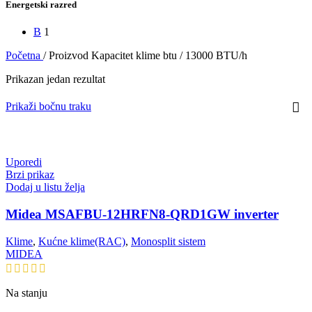
Energetski razred
B
1
Početna
/
Proizvod Kapacitet klime btu
/
13000 BTU/h
Prikazan jedan rezultat
Prikaži bočnu traku
Uporedi
Brzi prikaz
Dodaj u listu želja
Midea MSAFBU-12HRFN8-QRD1GW inverter
Klime
,
Kućne klime(RAC)
,
Monosplit sistem
MIDEA
Na stanju