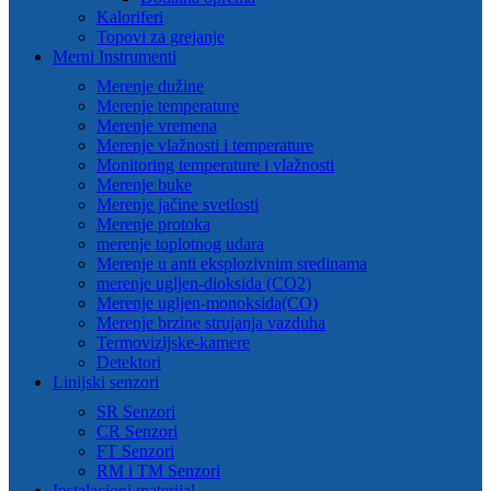
Kaloriferi
Topovi za grejanje
Merni Instrumenti
Merenje dužine
Merenje temperature
Merenje vremena
Merenje vlažnosti i temperature
Monitoring temperature i vlažnosti
Merenje buke
Merenje jačine svetlosti
Merenje protoka
merenje toplotnog udara
Merenje u anti eksplozivnim sredinama
merenje ugljen-dioksida (CO2)
Merenje ugljen-monoksida(CO)
Merenje brzine strujanja vazduha
Termovizijske-kamere
Detektori
Linijski senzori
SR Senzori
CR Senzori
FT Senzori
RM i TM Senzori
Instalacioni materijal