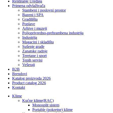
Rentiranje Uređaja
Primena odvlaživača
Stambeni i poslovni prostor
Bazeni i SPA
Gradilišta
Poplave
Arhive i muzeji
Poljoprivredno-prehrambena industrija
Industrija
Magacini i skladišta
Sušenje građe
Zanatske radnje
Teretane i sport
Tepih servisi
Vešeraji
B2B
Brendovi
Katalog proizvoda 2026
Product catalog 2026
Kontakt
Klime
Kućne klime(RAC)
Monosplit sistem
Portable (pokretne) klime