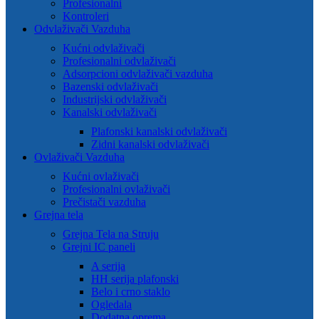
Profesionalni
Kontroleri
Odvlaživači Vazduha
Kućni odvlaživači
Profesionalni odvlaživači
Adsorpcioni odvlaživači vazduha
Bazenski odvlaživači
Industrijski odvlaživači
Kanalski odvlaživači
Plafonski kanalski odvlaživači
Zidni kanalski odvlaživači
Ovlaživači Vazduha
Kućni ovlaživači
Profesionalni ovlaživači
Prečistači vazduha
Grejna tela
Grejna Tela na Struju
Grejni IC paneli
A serija
HH serija plafonski
Belo i crno staklo
Ogledala
Dodatna oprema