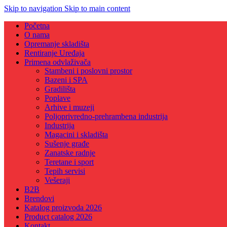
Skip to navigation
Skip to main content
Početna
O nama
Opremanje skladišta
Rentiranje Uređaja
Primena odvlaživača
Stambeni i poslovni prostor
Bazeni i SPA
Gradilišta
Poplave
Arhive i muzeji
Poljoprivredno-prehrambena industrija
Industrija
Magacini i skladišta
Sušenje građe
Zanatske radnje
Teretane i sport
Tepih servisi
Vešeraji
B2B
Brendovi
Katalog proizvoda 2026
Product catalog 2026
Kontakt