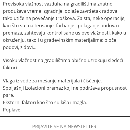
Previsoka vlažnost vazduha na gradilištima znatno
produžava vreme izgradnje, odlaže završetak radova i
tako utiče na povećanje troškova. Zaista, neke operacije,
kao što su malterisanje, farbanje i polaganje podova i
premaza, zahtevaju kontrolisane uslove vlažnosti, kako u
okruženju, tako i u građevinskim materijalima: ploče,
podovi, zidovi…
Visoku vlažnost na gradilištima obično uzrokuju sledeći
faktori:
Vlaga iz vode za mešanje materijala i čišćenje.
Spoljašnji izolacioni premaz koji ne podržava propusnost
pare.
Eksterni faktori kao što su kiša i magla.
Poplave.
PRIJAVITE SE NA NEWSLETTER: