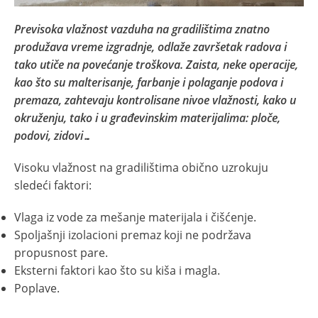
Previsoka vlažnost vazduha na gradilištima znatno
produžava vreme izgradnje, odlaže završetak radova i
tako utiče na povećanje troškova. Zaista, neke operacije,
kao što su malterisanje, farbanje i polaganje podova i
premaza, zahtevaju kontrolisane nivoe vlažnosti, kako u
okruženju, tako i u građevinskim materijalima: ploče,
podovi, zidovi…
Visoku vlažnost na gradilištima obično uzrokuju
sledeći faktori:
Vlaga iz vode za mešanje materijala i čišćenje.
Spoljašnji izolacioni premaz koji ne podržava
propusnost pare.
Eksterni faktori kao što su kiša i magla.
Poplave.