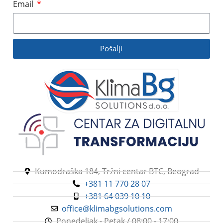
Email
Pošalji
Kumodraška 184, Tržni centar BTC, Beograd
+381 11 770 28 07
+381 64 039 10 10
office@klimabgsolutions.com
Ponedeljak - Petak / 08:00 - 17:00