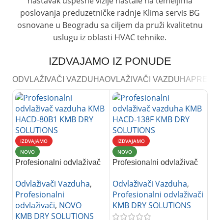
nastavak uspešne vizije nastale na temeljima
poslovanja preduzetničke radnje Klima servis BG
osnovane u Beogradu sa ciljem da pruži kvalitetnu
uslugu iz oblasti HVAC tehnike.
IZDVAJAMO IZ PONUDE
ODVLAŽIVAČI VAZDUHA
OVLAŽIVAČI VAZDUHA
PREČI
IZDVAJAMO
IZDVAJAMO
NOVO
NOVO
Profesionalni odvlaživač
Profesionalni odvlaživač
vazduha KMB HACD-
vazduha KMB HACD-
Odvlaživači Vazduha
,
Odvlaživači Vazduha
,
80B1
138F
I
Profesionalni
Profesionalni odvlaživači
N
odvlaživači
,
NOVO
KMB DRY SOLUTIONS
Ad
KMB DRY SOLUTIONS