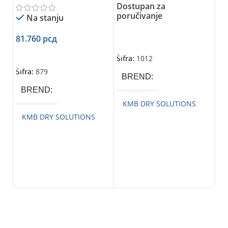
KM
Dostupan za
Od
(ne
poručivanje
Na stanju
Ad
va
81.760
рсд
Pročitajte Još
od
Dodaj U Korpu
KM
Šifra:
1012
Šifra:
879
BREND
BREND
99
KMB DRY SOLUTIONS
D
KMB DRY SOLUTIONS
Šif
K