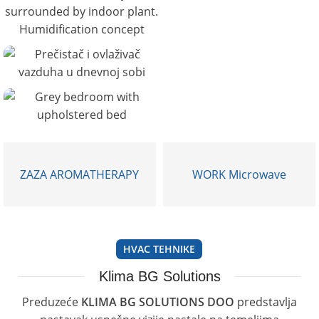
17 proizvoda
OVLAŽIVAČI
VAZDUHA
28 proizvoda
ODVLAŽIVAČI
VAZDUHA
108 proizvoda
GREJNI IC PANELI
18 proizvoda
ZAZA AROMATHERAPY
WORK Microwave
HVAC TEHNIKE
Klima BG Solutions
Preduzeće
KLIMA BG SOLUTIONS DOO
predstavlja