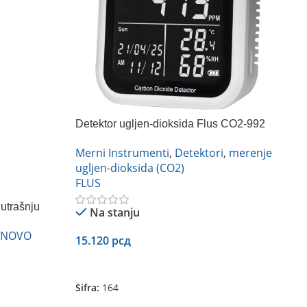
Detektor ugljen-dioksida Flus CO2-992
Merni Instrumenti
,
Detektori
,
merenje
ugljen-dioksida (CO2)
FLUS
nutrašnju
Na stanju
NOVO
15.120
рсд
Dodaj U Korpu
Šifra:
164