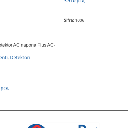
3.510
рсд
Dodaj U Korpu
Šifra:
1006
etektor AC napona Flus AC-
enti
,
Detektori
0
рсд