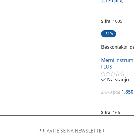
2.770
рсд
Dodaj U Korpu
Šifra:
1005
-31%
Beskontaktni d
03
Merni Instrum
FLUS
Na stanju
1.85
2.670
рсд
Dodaj U Korpu
Šifra:
166
PRIJAVITE SE NA NEWSLETTER: