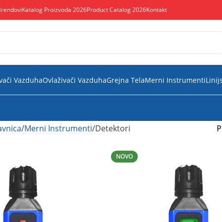
Brendovi
Katalog Proizvoda 2026
Product Catalog 2026
Kontakt
vači Vazduha
Ovlaživači Vazduha
Grejna Tela
Merni Instrumenti
Linij
vnica
Merni Instrumenti
Detektori
P
NOVO