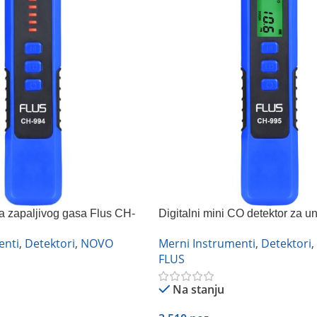
a zapaljivog gasa Flus CH-
Digitalni mini CO detektor za u
upotrebu Flus CH-995
enti
,
Detektori
,
NOVO
Merni Instrumenti
,
Detektori
,
FLUS
Na stanju