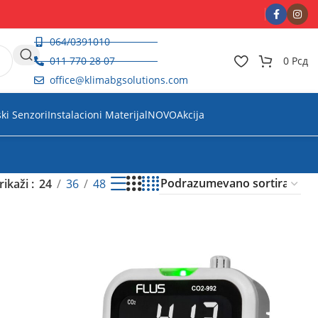
064/0391010
011 770 28 07
0
Рсд
office@klimabgsolutions.com
ski Senzori
Instalacioni Materijal
NOVO
Akcija
rikaži
24
36
48