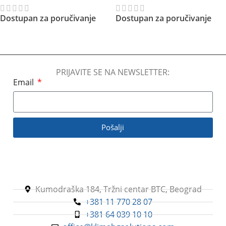
Dostupan za poručivanje
Dostupan za poručivanje
Pročitajte Još
Pročitajte Još
PRIJAVITE SE NA NEWSLETTER:
Email
Pošalji
Kumodraška 184, Tržni centar BTC, Beograd
+381 11 770 28 07
+381 64 039 10 10