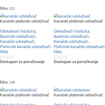
Šifra:
322
Kanalski plafonski odvlaživač
Kanalski plafonski odvlaživač
vazduha FRAL FS100
vazduha FRAL DRC66DC
Odvlaživači Vazduha
,
Odvlaživači Vazduha
,
Bazenski odvlaživači
,
Bazenski odvlaživači
,
Kanalski odvlaživači
,
Kanalski odvlaživači
,
Plafonski kanalski odvlaživači
Plafonski kanalski odvlaživači
FRAL
FRAL
Dostupan za poručivanje
Dostupan za poručivanje
Pročitajte Još
Pročitajte Još
Šifra:
238
Kanalski plafonski odvlaživač
Kanalski plafonski odvlaživač
vazduha FRAL DRC66NA
vazduha FRAL DRCC33