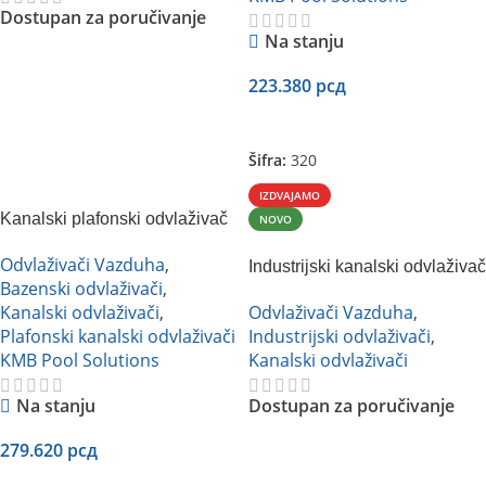
Dostupan za poručivanje
Na stanju
Pročitajte Još
223.380
рсд
Dodaj U Korpu
Šifra:
320
IZDVAJAMO
Kanalski plafonski odvlaživač
NOVO
vazduha KMB DXF 1000.C
Odvlaživači Vazduha
,
Industrijski kanalski odvlaživač
Bazenski odvlaživači
,
za farme
Kanalski odvlaživači
,
Odvlaživači Vazduha
,
Plafonski kanalski odvlaživači
Industrijski odvlaživači
,
KMB Pool Solutions
Kanalski odvlaživači
Na stanju
Dostupan za poručivanje
279.620
рсд
Pročitajte Još
Dodaj U Korpu