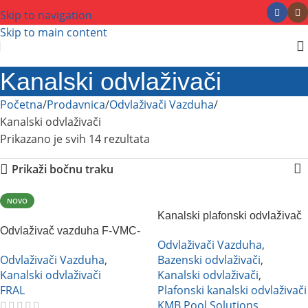
Skip to navigation
Skip to main content
Kanalski odvlaživači
Početna
Prodavnica
Odvlaživači Vazduha
Kanalski odvlaživači
Prikazano je svih 14 rezultata
Prikaži bočnu traku
NOVO
Kanalski plafonski odvlaživač
Odvlaživač vazduha F-VMC-
vazduha KMB DXF 650.C
Odvlaživači Vazduha
,
RD/RDC sa rekuperatorom
Odvlaživači Vazduha
,
Bazenski odvlaživači
,
Fral
Kanalski odvlaživači
Kanalski odvlaživači
,
FRAL
Plafonski kanalski odvlaživači
KMB Pool Solutions