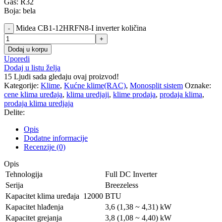
Gas: R32
Boja: bela
Midea CB1-12HRFN8-I inverter količina
Dodaj u korpu
Uporedi
Dodaj u listu želja
15
Ljudi sada gledaju ovaj proizvod!
Kategorije:
Klime
,
Kućne klime(RAC)
,
Monosplit sistem
Oznake:
cene klima uređaja
,
klima uredjaji
,
klime prodaja
,
prodaja klima
,
prodaja klima uredjaja
Delite:
Opis
Dodatne informacije
Recenzije (0)
Opis
Tehnologija
Full DC Inverter
Serija
Вrееzеlеѕѕ
Kapacitet klima uređaja 12000 BTU
Kapacitet hlađenja
3,6 (1,38 ~ 4,31) kW
Kapacitet grejanja
3,8 (1,08 ~ 4,40) kW