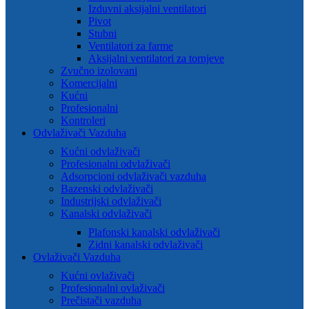
Izduvni aksijalni ventilatori
Pivot
Stubni
Ventilatori za farme
Aksijalni ventilatori za tornjeve
Zvučno izolovani
Komercijalni
Kućni
Profesionalni
Kontroleri
Odvlaživači Vazduha
Kućni odvlaživači
Profesionalni odvlaživači
Adsorpcioni odvlaživači vazduha
Bazenski odvlaživači
Industrijski odvlaživači
Kanalski odvlaživači
Plafonski kanalski odvlaživači
Zidni kanalski odvlaživači
Ovlaživači Vazduha
Kućni ovlaživači
Profesionalni ovlaživači
Prečistači vazduha