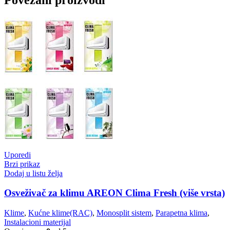
Uporedi
Brzi prikaz
Dodaj u listu želja
Osveživač za klimu AREON Clima Fresh (više vrsta)
Klime
,
Kućne klime(RAC)
,
Monosplit sistem
,
Parapetna klima
,
Instalacioni materijal