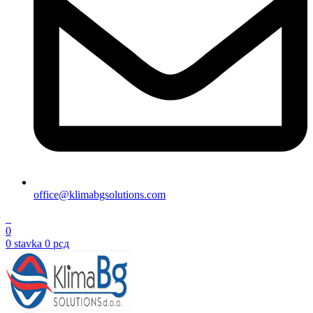
office@klimabgsolutions.com
0
0
0
stavka
0
рсд