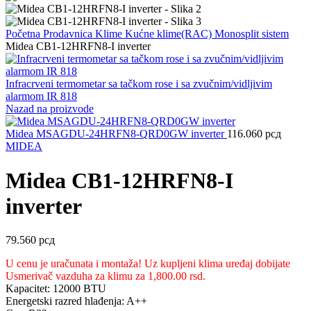
Početna
Prodavnica
Klime
Kućne klime(RAC)
Monosplit sistem
Midea CB1-12HRFN8-I inverter
Infracrveni termometar sa tačkom rose i sa zvučnim/vidljivim
alarmom IR 818
Nazad na proizvode
Midea MSAGDU-24HRFN8-QRD0GW inverter
116.060
рсд
MIDEA
Midea CB1-12HRFN8-I
inverter
79.560
рсд
U cenu je uračunata i montaža! Uz kupljeni klima uređaj dobijate
Usmerivač vazduha za klimu za 1,800.00 rsd.
Kapacitet: 12000 BTU
Energetski razred hlađenja: A++