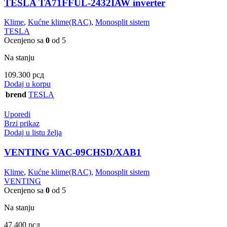
TESLA TA71FFUL-2432IAW inverter
Klime
,
Kućne klime(RAC)
,
Monosplit sistem
TESLA
Ocenjeno sa
0
od 5
Na stanju
109.300
рсд
Dodaj u korpu
brend
TESLA
Uporedi
Brzi prikaz
Dodaj u listu želja
VENTING VAC-09CHSD/XAB1
Klime
,
Kućne klime(RAC)
,
Monosplit sistem
VENTING
Ocenjeno sa
0
od 5
Na stanju
47.400
рсд