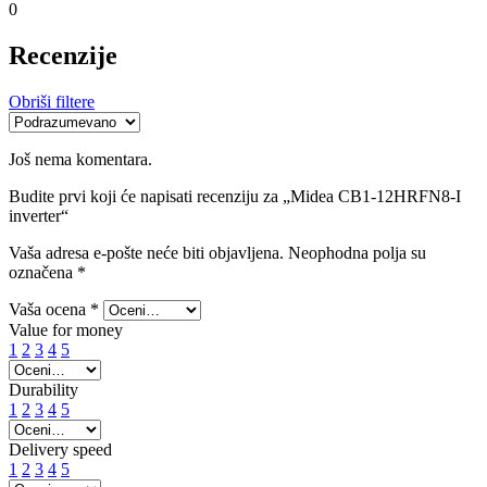
0
Recenzije
Obriši filtere
Još nema komentara.
Budite prvi koji će napisati recenziju za „Midea CB1-12HRFN8-I
inverter“
Vaša adresa e-pošte neće biti objavljena.
Neophodna polja su
označena
*
Vaša ocena
*
Value for money
1
2
3
4
5
Durability
1
2
3
4
5
Delivery speed
1
2
3
4
5