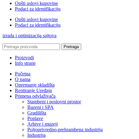
Opšti uslovi kupovine
Podaci za identifikaciju
Opšti uslovi kupovine
Podaci za identifikaciju
izrada i optimizacija sajtova
Pretraga
Proizvodi
Info strane
Početna
O nama
Opremanje skladišta
Rentiranje Uređaja
Primena odvlaživača
Stambeni i poslovni prostor
Bazeni i SPA
Gradilišta
Poplave
Arhive i muzeji
Poljoprivredno-prehrambena industrija
Industrija