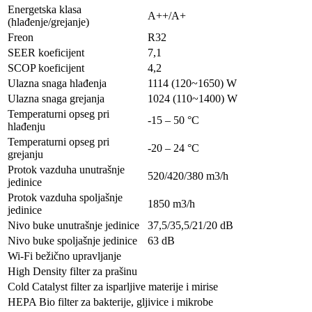
Energetska klasa
A++/A+
(hlađenje/grejanje)
Freon
R32
SEER koeficijent
7,1
SCOP koeficijent
4,2
Ulazna snaga hlađenja
1114 (120~1650) W
Ulazna snaga grejanja
1024 (110~1400) W
Temperaturni opseg pri
-15 – 50 °C
hlađenju
Temperaturni opseg pri
-20 – 24 °C
grejanju
Protok vazduha unutrašnje
520/420/380 m3/h
jedinice
Protok vazduha spoljašnje
1850 m3/h
jedinice
Nivo buke unutrašnje jedinice
37,5/35,5/21/20 dB
Nivo buke spoljašnje jedinice
63 dB
Wi-Fi bežično upravljanje
High Density filter za prašinu
Cold Catalyst filter za isparljive materije i mirise
HEPA Bio filter za bakterije, gljivice i mikrobe