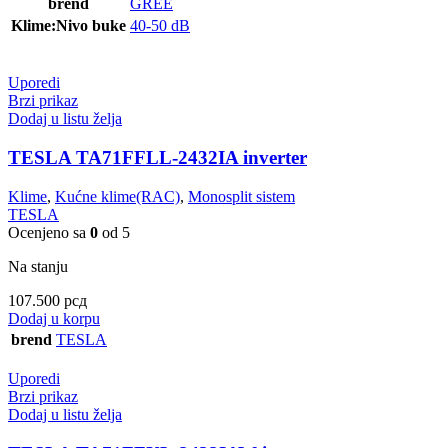
brend
GREE
Klime:Nivo buke
40-50 dB
Uporedi
Brzi prikaz
Dodaj u listu želja
TESLA TA71FFLL-2432IA inverter
Klime
,
Kućne klime(RAC)
,
Monosplit sistem
TESLA
Ocenjeno sa
0
od 5
Na stanju
107.500
рсд
Dodaj u korpu
brend
TESLA
Uporedi
Brzi prikaz
Dodaj u listu želja