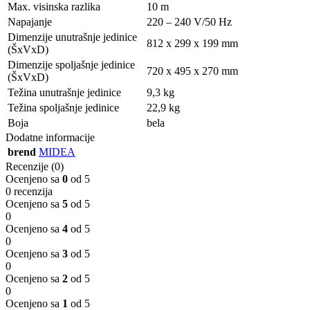
Max. visinska razlika
10 m
Napajanje
220 – 240 V/50 Hz
Dimenzije unutrašnje jedinice
812 x 299 x 199 mm
(ŠxVxD)
Dimenzije spoljašnje jedinice
720 x 495 x 270 mm
(ŠxVxD)
Težina unutrašnje jedinice
9,3 kg
Težina spoljašnje jedinice
22,9 kg
Boja
bela
Dodatne informacije
brend
MIDEA
Recenzije (0)
Ocenjeno sa
0
od 5
0 recenzija
Ocenjeno sa
5
od 5
0
Ocenjeno sa
4
od 5
0
Ocenjeno sa
3
od 5
0
Ocenjeno sa
2
od 5
0
Ocenjeno sa
1
od 5