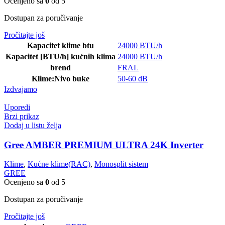
Ocenjeno sa
0
od 5
Dostupan za poručivanje
Pročitajte još
Kapacitet klime btu
24000 BTU/h
Kapacitet [BTU/h] kućnih klima
24000 BTU/h
brend
FRAL
Klime:Nivo buke
50-60 dB
Izdvajamo
Uporedi
Brzi prikaz
Dodaj u listu želja
Gree AMBER PREMIUM ULTRA 24K Inverter
Klime
,
Kućne klime(RAC)
,
Monosplit sistem
GREE
Ocenjeno sa
0
od 5
Dostupan za poručivanje
Pročitajte još