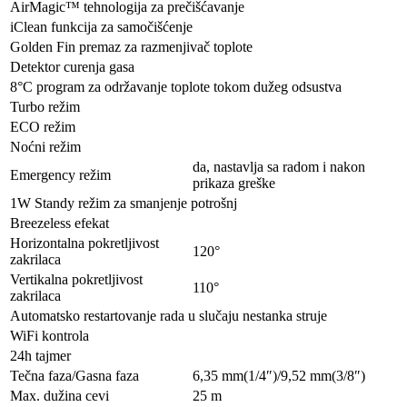
AirMagic™ tehnologija za prečišćavanje
iClean funkcija za samočišćenje
Golden Fin premaz za razmenjivač toplote
Detektor curenja gasa
8°C program za održavanje toplote tokom dužeg odsustva
Turbo režim
ECO režim
Noćni režim
da, nastavlja sa radom i nakon
Emergency režim
prikaza greške
1W Standy režim za smanjenje potrošnj
Breezeless efekat
Horizontalna pokretljivost
120°
zakrilaca
Vertikalna pokretljivost
110°
zakrilaca
Automatsko restartovanje rada u slučaju nestanka struje
WiFi kontrola
24h tajmer
Tečna faza/Gasna faza
6,35 mm(1/4″)/9,52 mm(3/8″)
Max. dužina cevi
25 m