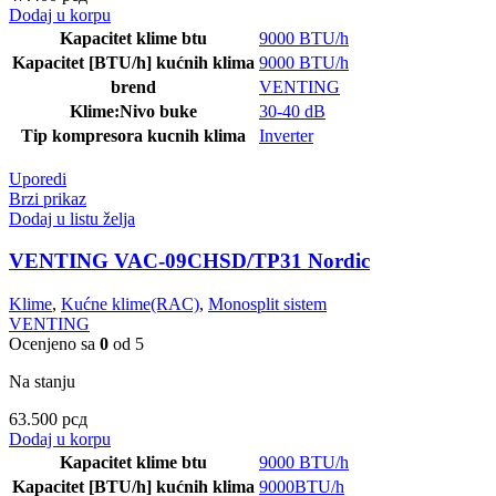
Dodaj u korpu
Kapacitet klime btu
9000 BTU/h
Kapacitet [BTU/h] kućnih klima
9000 BTU/h
brend
VENTING
Klime:Nivo buke
30-40 dB
Tip kompresora kucnih klima
Inverter
Uporedi
Brzi prikaz
Dodaj u listu želja
VENTING VAC-09CHSD/TP31 Nordic
Klime
,
Kućne klime(RAC)
,
Monosplit sistem
VENTING
Ocenjeno sa
0
od 5
Na stanju
63.500
рсд
Dodaj u korpu
Kapacitet klime btu
9000 BTU/h
Kapacitet [BTU/h] kućnih klima
9000BTU/h