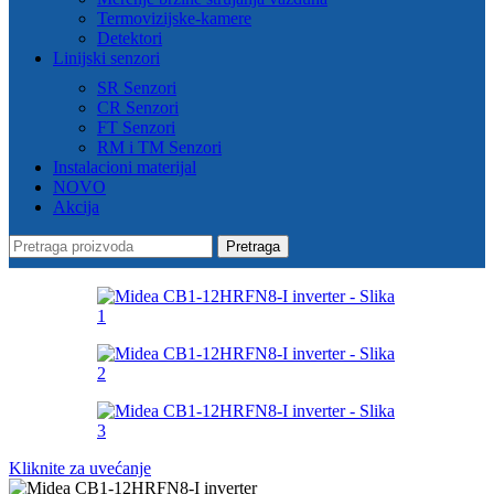
Termovizijske-kamere
Detektori
Linijski senzori
SR Senzori
CR Senzori
FT Senzori
RM i TM Senzori
Instalacioni materijal
NOVO
Akcija
Pretraga
Kliknite za uvećanje