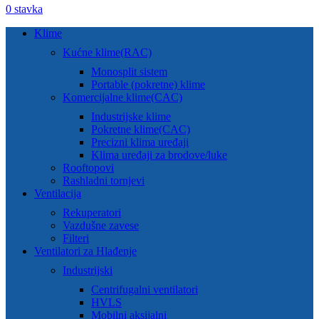
0
stavka
Klime
Kućne klime(RAC)
Monosplit sistem
Portable (pokretne) klime
Komercijalne klime(CAC)
Industrijske klime
Pokretne klime(CAC)
Precizni klima uređaji
Klima uređaji za brodove/luke
Rooftopovi
Rashladni tornjevi
Ventilacija
Rekuperatori
Vazdušne zavese
Filteri
Ventilatori za Hlađenje
Industrijski
Centrifugalni ventilatori
HVLS
Mobilni aksijalni