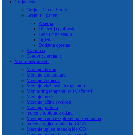
Grejna tela
Grejna Tela na Struju
Grejni IC paneli
A serija
HH serija plafonski
Belo i crno staklo
Ogledala
Dodatna oprema
Kaloriferi
Topovi za grejanje
Merni Instrumenti
Merenje dužine
Merenje temperature
Merenje vremena
Merenje vlažnosti i temperature
Monitoring temperature i vlažnosti
Merenje buke
Merenje jačine svetlosti
Merenje protoka
merenje toplotnog udara
Merenje u anti eksplozivnim sredinama
merenje ugljen-dioksida (CO2)
Merenje ugljen-monoksida(CO)
Merenje brzine strujanja vazduha