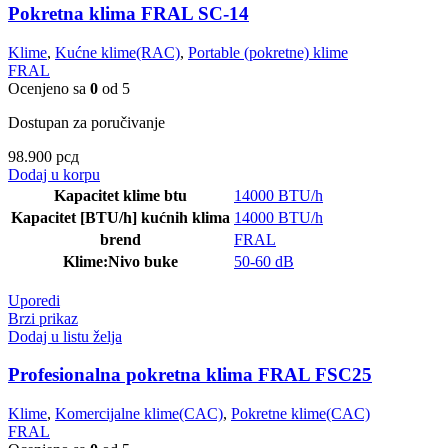
Pokretna klima FRAL SC-14
Klime
,
Kućne klime(RAC)
,
Portable (pokretne) klime
FRAL
Ocenjeno sa
0
od 5
Dostupan za poručivanje
98.900
рсд
Dodaj u korpu
Kapacitet klime btu
14000 BTU/h
Kapacitet [BTU/h] kućnih klima
14000 BTU/h
brend
FRAL
Klime:Nivo buke
50-60 dB
Uporedi
Brzi prikaz
Dodaj u listu želja
Profesionalna pokretna klima FRAL FSC25
Klime
,
Komercijalne klime(CAC)
,
Pokretne klime(CAC)
FRAL