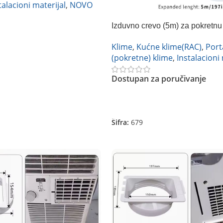
talacioni materijal
,
NOVO
Izduvno crevo (5m) za pokretnu
Klime
,
Kućne klime(RAC)
,
Port
(pokretne) klime
,
Instalacioni 
Dostupan za poručivanje
Pročitajte Još
Šifra:
679