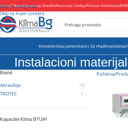
očetna
Skip to navigation
O Nama
Opremanje Skladišta
Rentiranje Uređaja
Primena Odvlaživača
B2B
Skip to main content
Klime
Ventilacija
Ventilatori Za Hlađenje
Odvlaži
Instalacioni materijal
Brend
Početna
Proda
Aerauliqa
13
TROTEC
1
Kapacitet Klima BTU/H