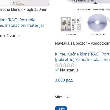
kretnu klimu okrugli 150mm
lime(RAC)
,
Portable
me
,
Instalacioni materijal
oručivanje
Navlaka za prozor – vodootporn
5m
Klime
,
Kućne klime(RAC)
,
Port
(pokretne) klime
,
Instalacioni 
Na stanju
3.800
рсд
Dodaj U Korpu
Šifra:
678
-15%