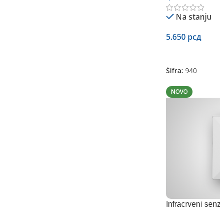
Na stanju
5.650
рсд
Dodaj U Korpu
Šifra:
940
NOVO
Infracrveni senz