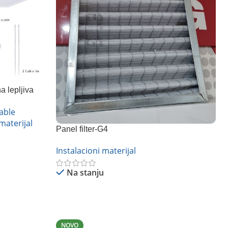
a lepljiva
able
materijal
Panel filter-G4
Instalacioni materijal
Na stanju
Pročitajte Još
NOVO