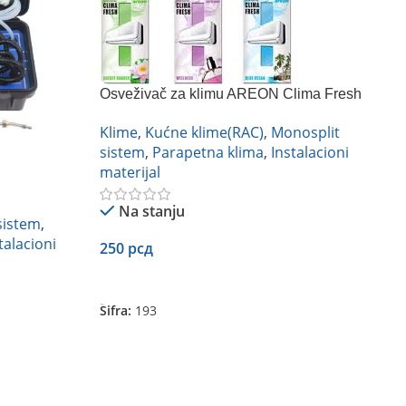
Osveživač za klimu AREON Clima Fresh
(više vrsta)
Klime
,
Kućne klime(RAC)
,
Monosplit
sistem
,
Parapetna klima
,
Instalacioni
materijal
Na stanju
sistem
,
talacioni
250
рсд
Dodaj U Korpu
Šifra:
193