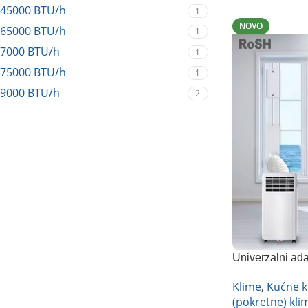
45000 BTU/h
1
NOVO
65000 BTU/h
1
7000 BTU/h
1
75000 BTU/h
1
9000 BTU/h
2
Univerzalni ada
Klime
,
Kućne k
(pokretne) kli