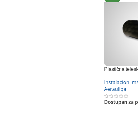
Plastična teles
Instalacioni ma
Aerauliqa
Dostupan za p
Pročitajte Još