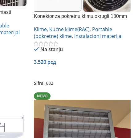
rtasti
Konektor za pokretnu klimu okrugli 130mm
able
Klime
,
Kućne klime(RAC)
,
Portable
materijal
(pokretne) klime
,
Instalacioni materijal
Na stanju
3.520
рсд
Dodaj U Korpu
Šifra:
682
NOVO