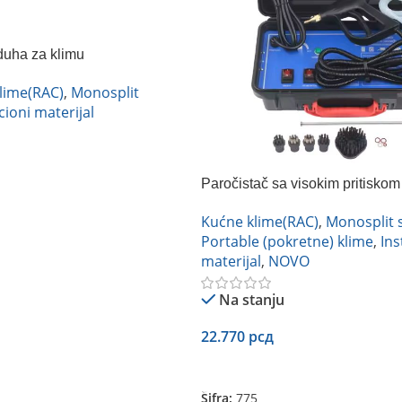
uha za klimu
lime(RAC)
,
Monosplit
cioni materijal
Paročistač sa visokim pritiskom
Kućne klime(RAC)
,
Monosplit 
Portable (pokretne) klime
,
Ins
materijal
,
NOVO
Na stanju
22.770
рсд
Dodaj U Korpu
Šifra:
775