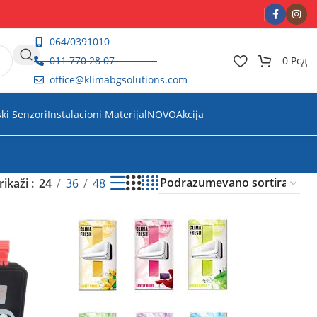
064/0391010
011 770 28 07
0
Рсд
office@klimabgsolutions.com
ski Senzori
Instalacioni Materijal
NOVO
Akcija
rikaži
24
36
48