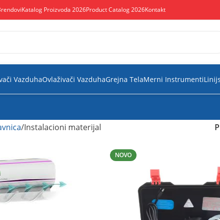
Brendovi
Katalog Proizvoda 2026
Product Catalog 2026
Kontakt
vači Vazduha
Ovlaživači Vazduha
Grejna Tela
Merni Instrumenti
Linij
vnica
Instalacioni materijal
P
NOVO