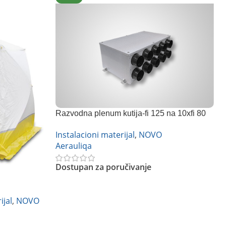
Razvodna plenum kutija-fi 125 na 10xfi 80
mm
Instalacioni materijal
,
NOVO
Aerauliqa
Dostupan za poručivanje
Pročitajte Još
ijal
,
NOVO