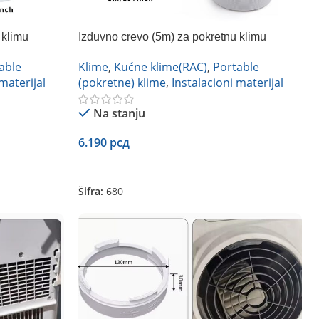
 klimu
Izduvno crevo (5m) za pokretnu klimu
able
Klime
,
Kućne klime(RAC)
,
Portable
materijal
(pokretne) klime
,
Instalacioni materijal
Na stanju
6.190
рсд
Dodaj U Korpu
Šifra:
680