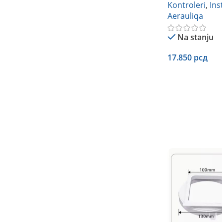
Kontroleri
,
Ins
Aerauliqa
Na stanju
17.850
рсд
Dodaj U Korpu