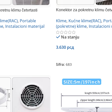
Konektor za pokretnu klimu četv
retnu klimu četvrtasti
150mm
Klime
,
Kućne klime(RAC)
,
Port
lime(RAC)
,
Portable
(pokretne) klime
,
Instalacioni 
me
,
Instalacioni materijal
Na stanju
3.630
рсд
Dodaj U Korpu
Šifra:
683