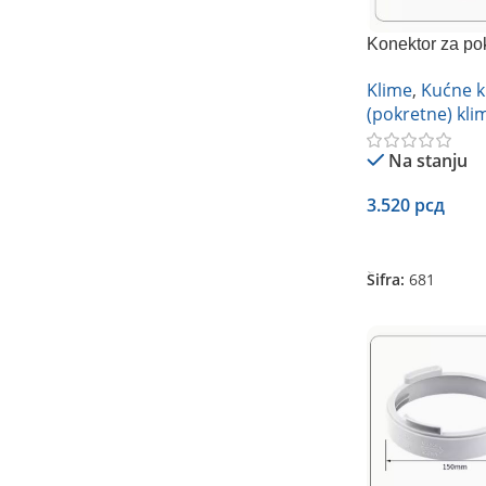
Konektor za pok
130mm
Klime
,
Kućne k
(pokretne) kli
Na stanju
3.520
рсд
Dodaj U Korpu
Šifra:
681