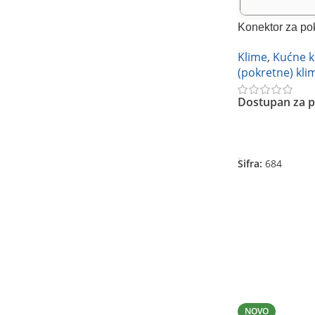
Konektor za po
Klime
,
Kućne k
(pokretne) kli
Dostupan za p
Pročitajte Još
Šifra:
684
NOVO