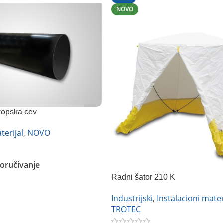
NOVO
kopska cev
terijal
,
NOVO
oručivanje
Radni šator 210 K
Industrijski
,
Instalacioni mater
TROTEC