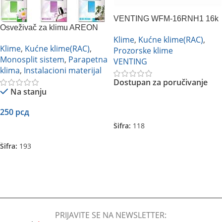
VENTING WFM-16RNH1 16k
Osveživač za klimu AREON
PROZORSKA
Clima Fresh (više vrsta)
Klime
,
Kućne klime(RAC)
,
Klime
,
Kućne klime(RAC)
,
Prozorske klime
Monosplit sistem
,
Parapetna
VENTING
klima
,
Instalacioni materijal
Dostupan za poručivanje
Na stanju
Pročitajte Još
250
рсд
Šifra:
118
Dodaj U Korpu
Šifra:
193
PRIJAVITE SE NA NEWSLETTER: