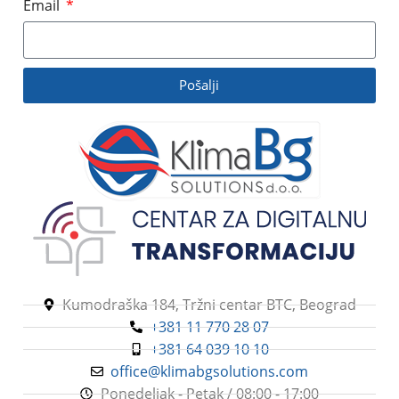
Email
Pošalji
Kumodraška 184, Tržni centar BTC, Beograd
+381 11 770 28 07
+381 64 039 10 10
office@klimabgsolutions.com
Ponedeljak - Petak / 08:00 - 17:00