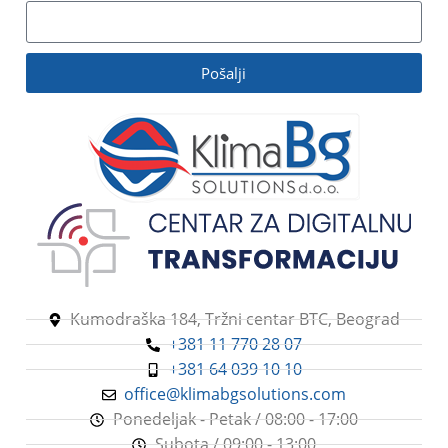
Pošalji
Kumodraška 184, Tržni centar BTC, Beograd
+381 11 770 28 07
+381 64 039 10 10
office@klimabgsolutions.com
Ponedeljak - Petak / 08:00 - 17:00
Subota / 09:00 - 13:00