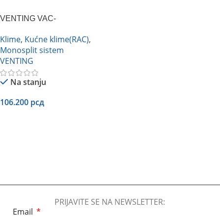
VENTING VAC-
24CHSD/XA82-I3
Klime
,
Kućne klime(RAC)
,
Monosplit sistem
VENTING
Na stanju
106.200
рсд
Dodaj U Korpu
PRIJAVITE SE NA NEWSLETTER:
Email