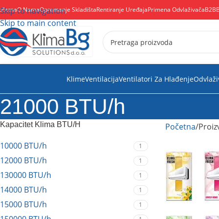
očetna
Skip to navigation
O Nama
Opremanje Skladišta
Rentiranje Uređaja
Primena Odvlaživača
B2B
Skip to main content
Klime
Ventilacija
Ventilatori Za Hlađenje
Odvlaži
21000 BTU/h
Kapacitet Klima BTU/H
Početna
Proiz
10000 BTU/h
1
12000 BTU/h
1
130000 BTU/h
1
14000 BTU/h
1
15000 BTU/h
1