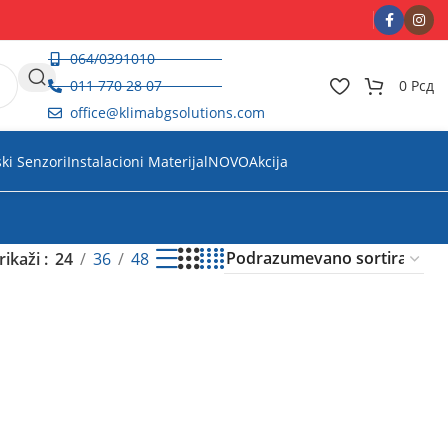
064/0391010
011 770 28 07
0
Рсд
office@klimabgsolutions.com
ski Senzori
Instalacioni Materijal
NOVO
Akcija
rikaži
24
36
48