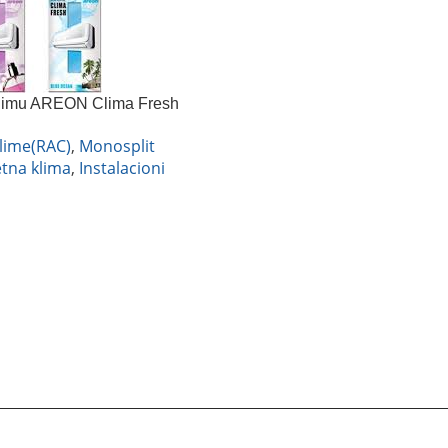
klimu AREON Clima Fresh
lime(RAC)
,
Monosplit
tna klima
,
Instalacioni