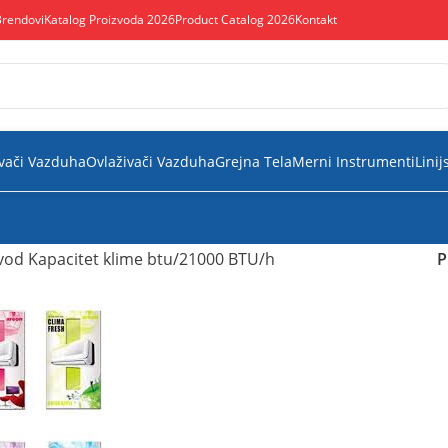
Brendovi
Katalog Proizvoda 2026
Product Catalog 2026
Kontakt
vači Vazduha
Ovlaživači Vazduha
Grejna Tela
Merni Instrumenti
Linij
vod Kapacitet klime btu
21000 BTU/h
P