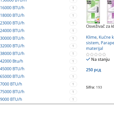
150000 BTU/h
1
16000 BTU/h
1
18000 BTU/h
1
23000 BTU/h
1
Osveživač za 
24000 BTU/h
1
(više vrsta)
Klime
,
Kućne k
30000 BTU/h
1
sistem
,
Parape
32000 BTU/h
1
materijal
38000 BTU/h
1
Na stanju
42000 Btu/h
1
45000 BTU/h
1
250
рсд
65000 BTU/h
1
Dodaj U Korpu
7000 BTU/h
1
Šifra:
193
75000 BTU/h
1
9000 BTU/h
1