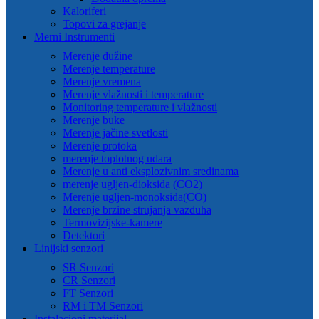
Kaloriferi
Topovi za grejanje
Merni Instrumenti
Merenje dužine
Merenje temperature
Merenje vremena
Merenje vlažnosti i temperature
Monitoring temperature i vlažnosti
Merenje buke
Merenje jačine svetlosti
Merenje protoka
merenje toplotnog udara
Merenje u anti eksplozivnim sredinama
merenje ugljen-dioksida (CO2)
Merenje ugljen-monoksida(CO)
Merenje brzine strujanja vazduha
Termovizijske-kamere
Detektori
Linijski senzori
SR Senzori
CR Senzori
FT Senzori
RM i TM Senzori
Instalacioni materijal