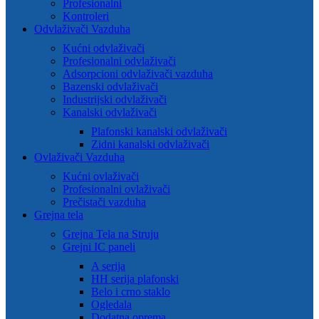
Profesionalni
Kontroleri
Odvlaživači Vazduha
Kućni odvlaživači
Profesionalni odvlaživači
Adsorpcioni odvlaživači vazduha
Bazenski odvlaživači
Industrijski odvlaživači
Kanalski odvlaživači
Plafonski kanalski odvlaživači
Zidni kanalski odvlaživači
Ovlaživači Vazduha
Kućni ovlaživači
Profesionalni ovlaživači
Prečistači vazduha
Grejna tela
Grejna Tela na Struju
Grejni IC paneli
A serija
HH serija plafonski
Belo i crno staklo
Ogledala
Dodatna oprema