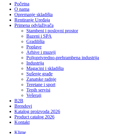
Početna
O nama
Opremanje skladišta
Rentiranje Uređaja
Primena odvlaživača
Stambeni i poslovni prostor
Bazeni i SPA
Gradilišta
Poplave
Arhive i muzeji
Poljoprivredno-prehrambena industrija
Industrija
Magacini i skladišta
Sušenje građe
Zanatske radnje
Teretane i sport
Tepih servisi
Vešeraji
B2B
Brendovi
Katalog proizvoda 2026
Product catalog 2026
Kontakt
Klime