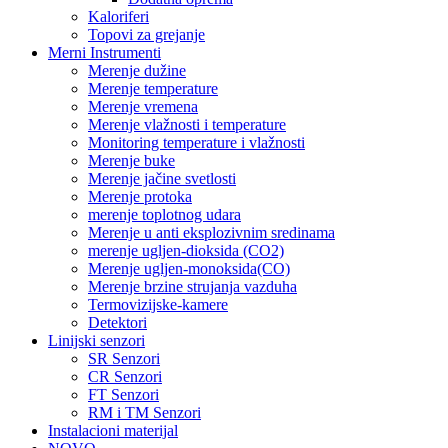
Kaloriferi
Topovi za grejanje
Merni Instrumenti
Merenje dužine
Merenje temperature
Merenje vremena
Merenje vlažnosti i temperature
Monitoring temperature i vlažnosti
Merenje buke
Merenje jačine svetlosti
Merenje protoka
merenje toplotnog udara
Merenje u anti eksplozivnim sredinama
merenje ugljen-dioksida (CO2)
Merenje ugljen-monoksida(CO)
Merenje brzine strujanja vazduha
Termovizijske-kamere
Detektori
Linijski senzori
SR Senzori
CR Senzori
FT Senzori
RM i TM Senzori
Instalacioni materijal