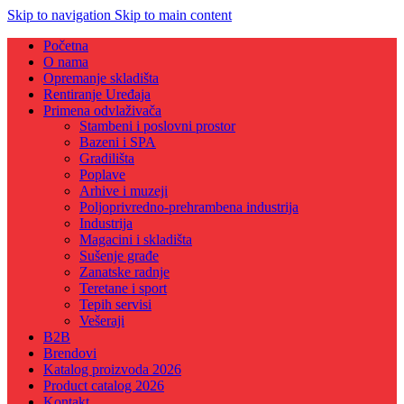
Skip to navigation
Skip to main content
Početna
O nama
Opremanje skladišta
Rentiranje Uređaja
Primena odvlaživača
Stambeni i poslovni prostor
Bazeni i SPA
Gradilišta
Poplave
Arhive i muzeji
Poljoprivredno-prehrambena industrija
Industrija
Magacini i skladišta
Sušenje građe
Zanatske radnje
Teretane i sport
Tepih servisi
Vešeraji
B2B
Brendovi
Katalog proizvoda 2026
Product catalog 2026
Kontakt