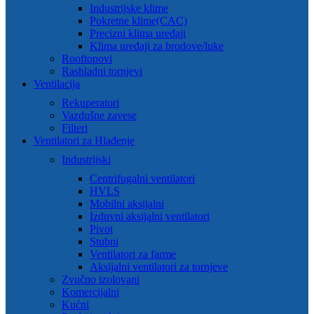
Industrijske klime
Pokretne klime(CAC)
Precizni klima uređaji
Klima uređaji za brodove/luke
Rooftopovi
Rashladni tornjevi
Ventilacija
Rekuperatori
Vazdušne zavese
Filteri
Ventilatori za Hlađenje
Industrijski
Centrifugalni ventilatori
HVLS
Mobilni aksijalni
Izduvni aksijalni ventilatori
Pivot
Stubni
Ventilatori za farme
Aksijalni ventilatori za tornjeve
Zvučno izolovani
Komercijalni
Kućni