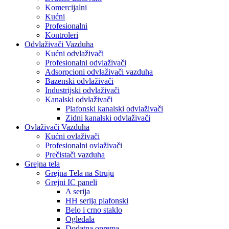
Komercijalni
Kućni
Profesionalni
Kontroleri
Odvlaživači Vazduha
Kućni odvlaživači
Profesionalni odvlaživači
Adsorpcioni odvlaživači vazduha
Bazenski odvlaživači
Industrijski odvlaživači
Kanalski odvlaživači
Plafonski kanalski odvlaživači
Zidni kanalski odvlaživači
Ovlaživači Vazduha
Kućni ovlaživači
Profesionalni ovlaživači
Prečistači vazduha
Grejna tela
Grejna Tela na Struju
Grejni IC paneli
A serija
HH serija plafonski
Belo i crno staklo
Ogledala
Dodatna oprema