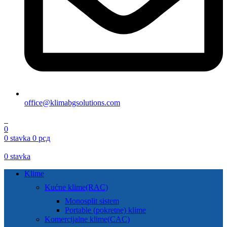
office@klimabgsolutions.com
0
0
0
stavka
0
рсд
0
stavka
Klime
Kućne klime(RAC)
Monosplit sistem
Portable (pokretne) klime
Komercijalne klime(CAC)