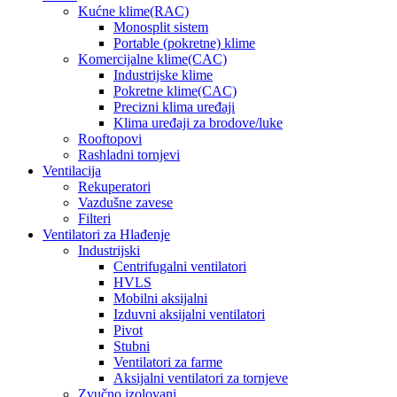
Kućne klime(RAC)
Monosplit sistem
Portable (pokretne) klime
Komercijalne klime(CAC)
Industrijske klime
Pokretne klime(CAC)
Precizni klima uređaji
Klima uređaji za brodove/luke
Rooftopovi
Rashladni tornjevi
Ventilacija
Rekuperatori
Vazdušne zavese
Filteri
Ventilatori za Hlađenje
Industrijski
Centrifugalni ventilatori
HVLS
Mobilni aksijalni
Izduvni aksijalni ventilatori
Pivot
Stubni
Ventilatori za farme
Aksijalni ventilatori za tornjeve
Zvučno izolovani