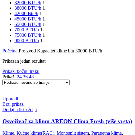
32000 BTU/h
1
38000 BTU/h
1
42000 Btu/h
1
45000 BTU/h
1
65000 BTU/h
1
7000 BTU/h
1
75000 BTU/h
1
9000 BTU/h
1
Početna
Proizvod Kapacitet klime btu
30000 BTU/h
Prikazan jedan rezultat
Prikaži bočnu traku
Prikaži
24
36
48
Uporedi
Brzi prikaz
Dodaj u listu želja
Osveživač za klimu AREON Clima Fresh (više vrsta)
Klime
,
Kućne klime(RAC)
,
Monosplit sistem
,
Parapetna klima
,