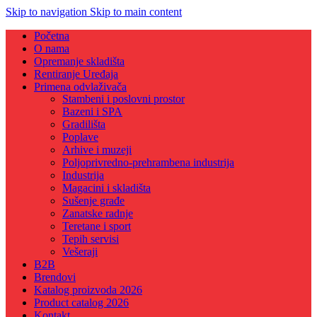
Skip to navigation
Skip to main content
Početna
O nama
Opremanje skladišta
Rentiranje Uređaja
Primena odvlaživača
Stambeni i poslovni prostor
Bazeni i SPA
Gradilišta
Poplave
Arhive i muzeji
Poljoprivredno-prehrambena industrija
Industrija
Magacini i skladišta
Sušenje građe
Zanatske radnje
Teretane i sport
Tepih servisi
Vešeraji
B2B
Brendovi
Katalog proizvoda 2026
Product catalog 2026
Kontakt