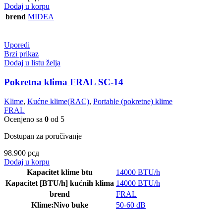
Dodaj u korpu
brend
MIDEA
Uporedi
Brzi prikaz
Dodaj u listu želja
Pokretna klima FRAL SC-14
Klime
,
Kućne klime(RAC)
,
Portable (pokretne) klime
FRAL
Ocenjeno sa
0
od 5
Dostupan za poručivanje
98.900
рсд
Dodaj u korpu
Kapacitet klime btu
14000 BTU/h
Kapacitet [BTU/h] kućnih klima
14000 BTU/h
brend
FRAL
Klime:Nivo buke
50-60 dB