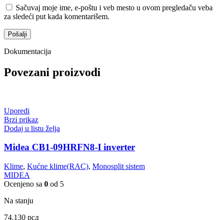
Sačuvaj moje ime, e-poštu i veb mesto u ovom pregledaču veba
za sledeći put kada komentarišem.
Dokumentacija
Povezani proizvodi
Uporedi
Brzi prikaz
Dodaj u listu želja
Midea CB1-09HRFN8-I inverter
Klime
,
Kućne klime(RAC)
,
Monosplit sistem
MIDEA
Ocenjeno sa
0
od 5
Na stanju
74.130
рсд