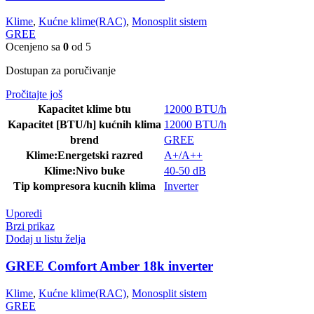
Klime
,
Kućne klime(RAC)
,
Monosplit sistem
GREE
Ocenjeno sa
0
od 5
Dostupan za poručivanje
Pročitajte još
Kapacitet klime btu
12000 BTU/h
Kapacitet [BTU/h] kućnih klima
12000 BTU/h
brend
GREE
Klime:Energetski razred
A+/A++
Klime:Nivo buke
40-50 dB
Tip kompresora kucnih klima
Inverter
Uporedi
Brzi prikaz
Dodaj u listu želja
GREE Comfort Amber 18k inverter
Klime
,
Kućne klime(RAC)
,
Monosplit sistem
GREE