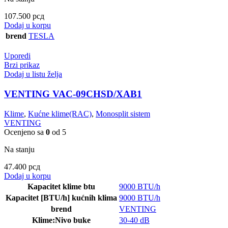
107.500
рсд
Dodaj u korpu
brend
TESLA
Uporedi
Brzi prikaz
Dodaj u listu želja
VENTING VAC-09CHSD/XAB1
Klime
,
Kućne klime(RAC)
,
Monosplit sistem
VENTING
Ocenjeno sa
0
od 5
Na stanju
47.400
рсд
Dodaj u korpu
Kapacitet klime btu
9000 BTU/h
Kapacitet [BTU/h] kućnih klima
9000 BTU/h
brend
VENTING
Klime:Nivo buke
30-40 dB