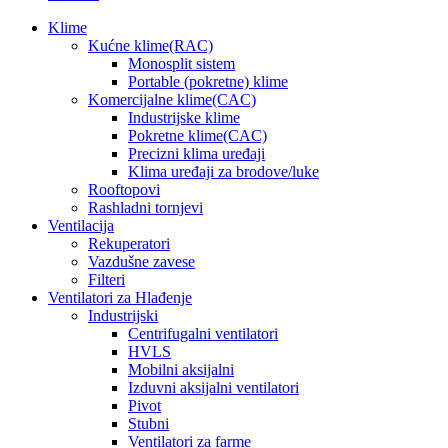
Klime
Kućne klime(RAC)
Monosplit sistem
Portable (pokretne) klime
Komercijalne klime(CAC)
Industrijske klime
Pokretne klime(CAC)
Precizni klima uređaji
Klima uređaji za brodove/luke
Rooftopovi
Rashladni tornjevi
Ventilacija
Rekuperatori
Vazdušne zavese
Filteri
Ventilatori za Hlađenje
Industrijski
Centrifugalni ventilatori
HVLS
Mobilni aksijalni
Izduvni aksijalni ventilatori
Pivot
Stubni
Ventilatori za farme