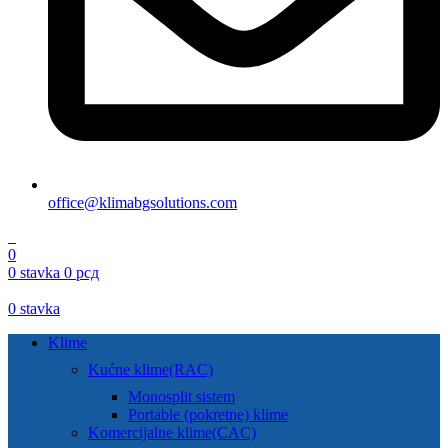
office@klimabgsolutions.com
0
0
0
stavka
0
рсд
0
stavka
Klime
Kućne klime(RAC)
Monosplit sistem
Portable (pokretne) klime
Komercijalne klime(CAC)