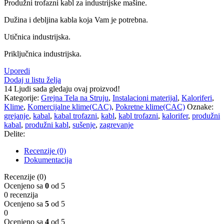
Produžni trofazni kabl za industrijske mašine.
Dužina i debljina kabla koja Vam je potrebna.
Utičnica industrijska.
Priključnica industrijska.
Uporedi
Dodaj u listu želja
14
Ljudi sada gledaju ovaj proizvod!
Kategorije:
Grejna Tela na Struju
,
Instalacioni materijal
,
Kaloriferi
,
Klime
,
Komercijalne klime(CAC)
,
Pokretne klime(CAC)
Oznake:
grejanje
,
kabal
,
kabal trofazni
,
kabl
,
kabl trofazni
,
kalorifer
,
produžni
kabal
,
produžni kabl
,
sušenje
,
zagrevanje
Delite:
Recenzije (0)
Dokumentacija
Recenzije (0)
Ocenjeno sa
0
od 5
0 recenzija
Ocenjeno sa
5
od 5
0
Ocenjeno sa
4
od 5