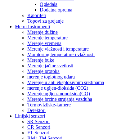
Ogledala
Dodatna oprema
Kaloriferi
Topovi za grejanje
Merni Instrumenti
Merenje dužine
Merenje temperature
Merenje vremena
Merenje vlažnosti i temperature
Monitoring temperature i vlažnosti
Merenje buke
Merenje jačine svetlosti
Merenje protoka
merenje toplotnog udara
Merenje u anti eksplozivnim sredinama
merenje ugljen-dioksida (CO2)
Merenje ugljen-monoksida(CO)
Merenje brzine strujanja vazduha
Termovizijske-kamere
Detektori
Linijski senzori
SR Senzori
CR Senzori
FT Senzori
RM i TM Senzori