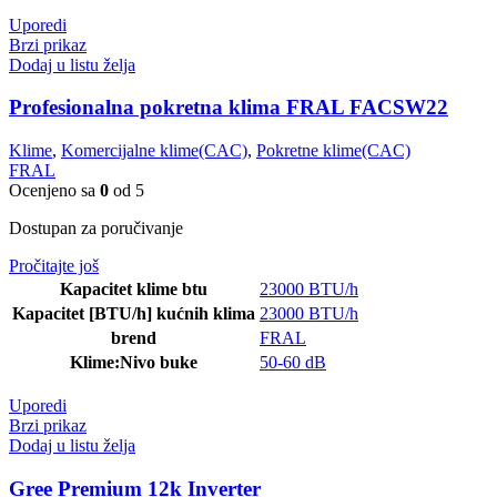
Uporedi
Brzi prikaz
Dodaj u listu želja
Profesionalna pokretna klima FRAL FACSW22
Klime
,
Komercijalne klime(CAC)
,
Pokretne klime(CAC)
FRAL
Ocenjeno sa
0
od 5
Dostupan za poručivanje
Pročitajte još
Kapacitet klime btu
23000 BTU/h
Kapacitet [BTU/h] kućnih klima
23000 BTU/h
brend
FRAL
Klime:Nivo buke
50-60 dB
Uporedi
Brzi prikaz
Dodaj u listu želja
Gree Premium 12k Inverter