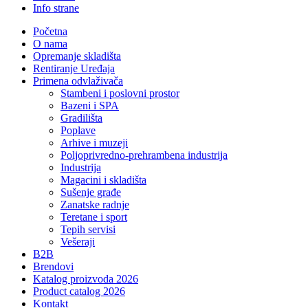
Info strane
Početna
O nama
Opremanje skladišta
Rentiranje Uređaja
Primena odvlaživača
Stambeni i poslovni prostor
Bazeni i SPA
Gradilišta
Poplave
Arhive i muzeji
Poljoprivredno-prehrambena industrija
Industrija
Magacini i skladišta
Sušenje građe
Zanatske radnje
Teretane i sport
Tepih servisi
Vešeraji
B2B
Brendovi
Katalog proizvoda 2026
Product catalog 2026
Kontakt