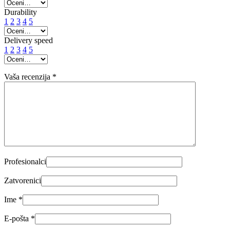
Durability
1
2
3
4
5
Delivery speed
1
2
3
4
5
Vaša recenzija
*
Profesionalci
Zatvorenici
Ime
*
E-pošta
*