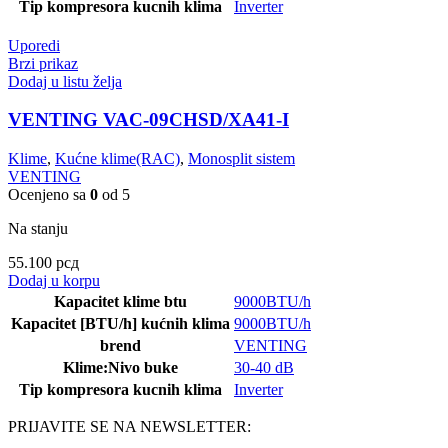
Tip kompresora kucnih klima
Inverter
Uporedi
Brzi prikaz
Dodaj u listu želja
VENTING VAC-09CHSD/XA41-I
Klime
,
Kućne klime(RAC)
,
Monosplit sistem
VENTING
Ocenjeno sa
0
od 5
Na stanju
55.100
рсд
Dodaj u korpu
Kapacitet klime btu
9000BTU/h
Kapacitet [BTU/h] kućnih klima
9000BTU/h
brend
VENTING
Klime:Nivo buke
30-40 dB
Tip kompresora kucnih klima
Inverter
PRIJAVITE SE NA NEWSLETTER: