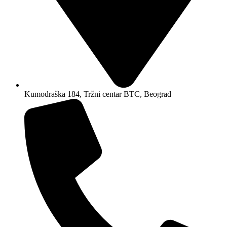
Kumodraška 184, Tržni centar BTC, Beograd