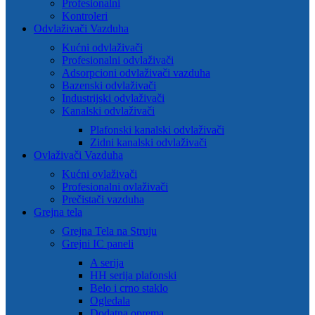
Profesionalni
Kontroleri
Odvlaživači Vazduha
Kućni odvlaživači
Profesionalni odvlaživači
Adsorpcioni odvlaživači vazduha
Bazenski odvlaživači
Industrijski odvlaživači
Kanalski odvlaživači
Plafonski kanalski odvlaživači
Zidni kanalski odvlaživači
Ovlaživači Vazduha
Kućni ovlaživači
Profesionalni ovlaživači
Prečistači vazduha
Grejna tela
Grejna Tela na Struju
Grejni IC paneli
A serija
HH serija plafonski
Belo i crno staklo
Ogledala
Dodatna oprema