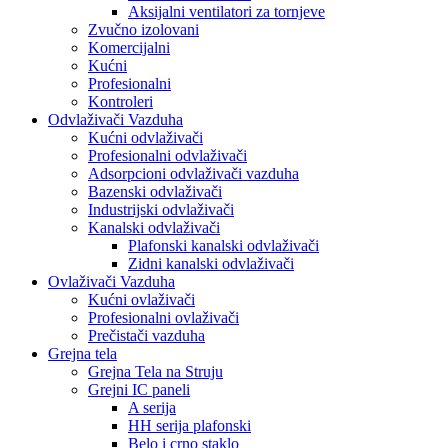
Aksijalni ventilatori za tornjeve
Zvučno izolovani
Komercijalni
Kućni
Profesionalni
Kontroleri
Odvlaživači Vazduha
Kućni odvlaživači
Profesionalni odvlaživači
Adsorpcioni odvlaživači vazduha
Bazenski odvlaživači
Industrijski odvlaživači
Kanalski odvlaživači
Plafonski kanalski odvlaživači
Zidni kanalski odvlaživači
Ovlaživači Vazduha
Kućni ovlaživači
Profesionalni ovlaživači
Prečistači vazduha
Grejna tela
Grejna Tela na Struju
Grejni IC paneli
A serija
HH serija plafonski
Belo i crno staklo