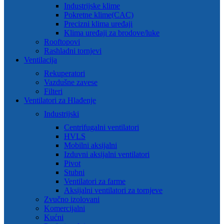
Industrijske klime
Pokretne klime(CAC)
Precizni klima uređaji
Klima uređaji za brodove/luke
Rooftopovi
Rashladni tornjevi
Ventilacija
Rekuperatori
Vazdušne zavese
Filteri
Ventilatori za Hlađenje
Industrijski
Centrifugalni ventilatori
HVLS
Mobilni aksijalni
Izduvni aksijalni ventilatori
Pivot
Stubni
Ventilatori za farme
Aksijalni ventilatori za tornjeve
Zvučno izolovani
Komercijalni
Kućni