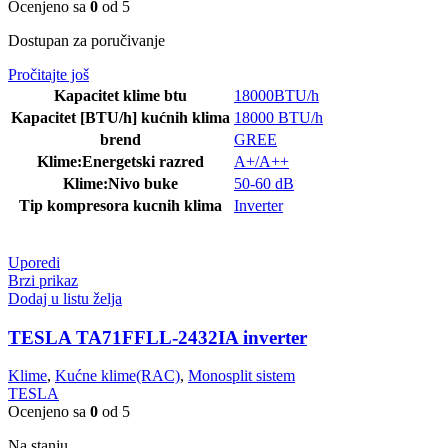
Ocenjeno sa
0
od 5
Dostupan za poručivanje
Pročitajte još
Kapacitet klime btu
18000BTU/h
Kapacitet [BTU/h] kućnih klima
18000 BTU/h
brend
GREE
Klime:Energetski razred
A+/A++
Klime:Nivo buke
50-60 dB
Tip kompresora kucnih klima
Inverter
Uporedi
Brzi prikaz
Dodaj u listu želja
TESLA TA71FFLL-2432IA inverter
Klime
,
Kućne klime(RAC)
,
Monosplit sistem
TESLA
Ocenjeno sa
0
od 5
Na stanju