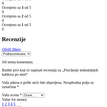
0
Ocenjeno sa
3
od 5
0
Ocenjeno sa
2
od 5
0
Ocenjeno sa
1
od 5
0
Recenzije
Obriši filtere
Još nema komentara.
Budite prvi koji će napisati recenziju za „Pravljenje industrijskih
kablova po meri“
Vaša adresa e-pošte neće biti objavljena.
Neophodna polja su
označena
*
Vaša ocena
*
Value for money
1
2
3
4
5