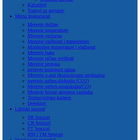
Kaloriferi
Topovi za grejanje
Merni Instrumenti
Merenje dužine
Merenje temperature
Merenje vremena
Merenje vlažnosti i temperature
Monitoring temperature i vlažnosti
Merenje buke
Merenje jačine svetlosti
Merenje protoka
merenje toplotnog udara
Merenje u anti eksplozivnim sredinama
merenje ugljen-dioksida (CO2)
Merenje ugljen-monoksida(CO)
Merenje brzine strujanja vazduha
Termovizijske-kamere
Detektori
Linijski senzori
SR Senzori
CR Senzori
FT Senzori
RM i TM Senzori
Instalacioni materijal