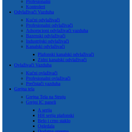
Profesionalni
Kontroleri
Odvlaživači Vazduha
Kućni odvlaživači
Profesionalni odvlaživači
Adsorpcioni odvlaživači vazduha
Bazenski odvlaživači
Industrijski odvlaživači
Kanalski odvlaživači
Plafonski kanalski odvlaživači
Zidni kanalski odvlaživači
Ovlaživači Vazduha
Kućni ovlaživači
Profesionalni ovlaživači
Prečistači vazduha
Grejna tela
Grejna Tela na Struju
Grejni IC paneli
A serija
HH serija plafonski
Belo i crno staklo
Ogledala
Dodatna oprema