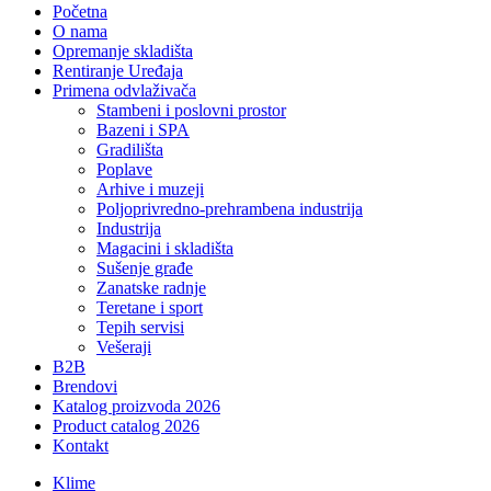
Početna
O nama
Opremanje skladišta
Rentiranje Uređaja
Primena odvlaživača
Stambeni i poslovni prostor
Bazeni i SPA
Gradilišta
Poplave
Arhive i muzeji
Poljoprivredno-prehrambena industrija
Industrija
Magacini i skladišta
Sušenje građe
Zanatske radnje
Teretane i sport
Tepih servisi
Vešeraji
B2B
Brendovi
Katalog proizvoda 2026
Product catalog 2026
Kontakt
Klime