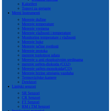
Kaloriferi
Topovi za grejanje
Merni Instrumenti
Merenje dužine
Merenje temperature
Merenje vremena
Merenje vlažnosti i temperature
Monitoring temperature i vlažnosti
Merenje buke
Merenje jačine svetlosti
Merenje protoka
merenje toplotnog udara
Merenje u anti eksplozivnim sredinama
merenje ugljen-dioksida (CO2)
Merenje ugljen-monoksida(CO)
Merenje brzine strujanja vazduha
Termovizijske-kamere
Detektori
Linijski senzori
SR Senzori
CR Senzori
FT Senzori
RM i TM Senzori
Instalacioni materijal