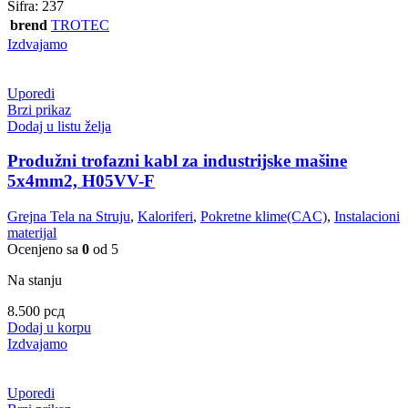
Šifra:
237
brend
TROTEC
Izdvajamo
Uporedi
Brzi prikaz
Dodaj u listu želja
Produžni trofazni kabl za industrijske mašine
5x4mm2, H05VV-F
Grejna Tela na Struju
,
Kaloriferi
,
Pokretne klime(CAC)
,
Instalacioni
materijal
Ocenjeno sa
0
od 5
Na stanju
8.500
рсд
Dodaj u korpu
Izdvajamo
Uporedi