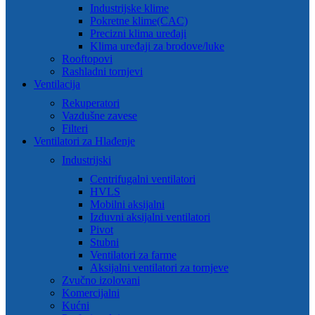
Industrijske klime
Pokretne klime(CAC)
Precizni klima uređaji
Klima uređaji za brodove/luke
Rooftopovi
Rashladni tornjevi
Ventilacija
Rekuperatori
Vazdušne zavese
Filteri
Ventilatori za Hlađenje
Industrijski
Centrifugalni ventilatori
HVLS
Mobilni aksijalni
Izduvni aksijalni ventilatori
Pivot
Stubni
Ventilatori za farme
Aksijalni ventilatori za tornjeve
Zvučno izolovani
Komercijalni
Kućni