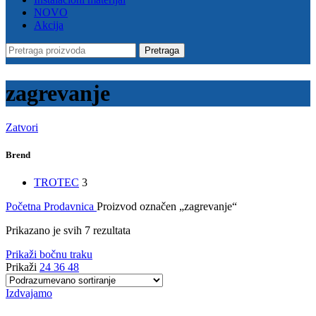
NOVO
Akcija
Pretraga
zagrevanje
Zatvori
Brend
TROTEC
3
Početna
Prodavnica
Proizvod označen „zagrevanje“
Prikazano je svih 7 rezultata
Prikaži bočnu traku
Prikaži
24
36
48
Izdvajamo