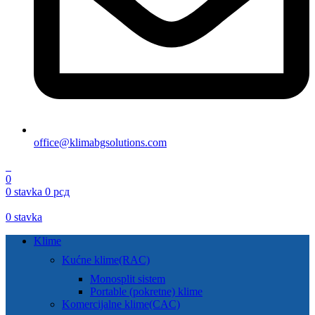
office@klimabgsolutions.com
0
0
0
stavka
0
рсд
0
stavka
Klime
Kućne klime(RAC)
Monosplit sistem
Portable (pokretne) klime
Komercijalne klime(CAC)