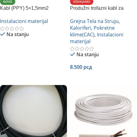
NOVO
IZDVAJAMO
Kabl (PPY) 5×1,5mm2
Produžni trofazni kabl za
industrijske mašine 5x4mm2,
Instalacioni materijal
Grejna Tela na Struju
,
H05VV-F
Kaloriferi
,
Pokretne
Na stanju
klime(CAC)
,
Instalacioni
materijal
Pročitajte Još
Na stanju
8.500
рсд
Dodaj U Korpu