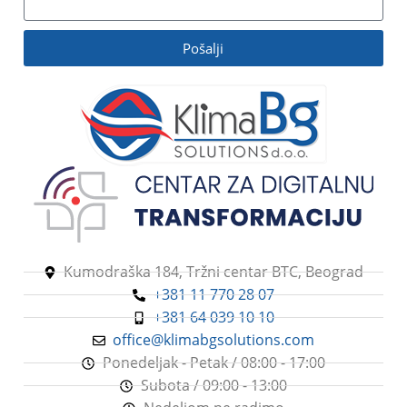
Pošalji
Kumodraška 184, Tržni centar BTC, Beograd
+381 11 770 28 07
+381 64 039 10 10
office@klimabgsolutions.com
Ponedeljak - Petak / 08:00 - 17:00
Subota / 09:00 - 13:00