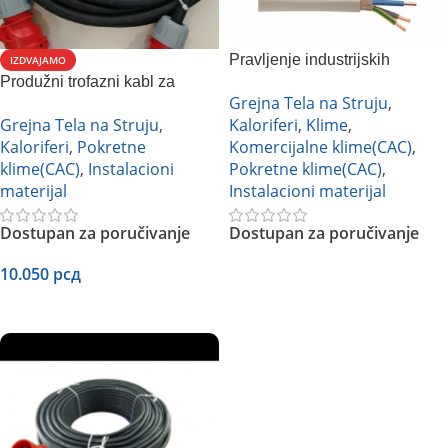
Pravljenje industrijskih
IZDVAJAMO
Produžni trofazni kabl za
kablova po meri
Grejna Tela na Struju
,
industrijske mašine 5x6mm2,
Grejna Tela na Struju
,
Kaloriferi
,
Klime
,
H07RN-F
Kaloriferi
,
Pokretne
Komercijalne klime(CAC)
,
klime(CAC)
,
Instalacioni
Pokretne klime(CAC)
,
materijal
Instalacioni materijal
Dostupan za poručivanje
Dostupan za poručivanje
10.050
рсд
Pročitajte Još
Dodaj U Korpu