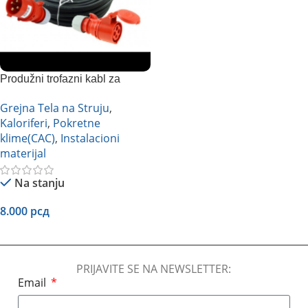
Produžni trofazni kabl za
industrijske mašine 4x4mm2
Grejna Tela na Struju
,
Kaloriferi
,
Pokretne
klime(CAC)
,
Instalacioni
materijal
Na stanju
8.000
рсд
Dodaj U Korpu
PRIJAVITE SE NA NEWSLETTER:
Email