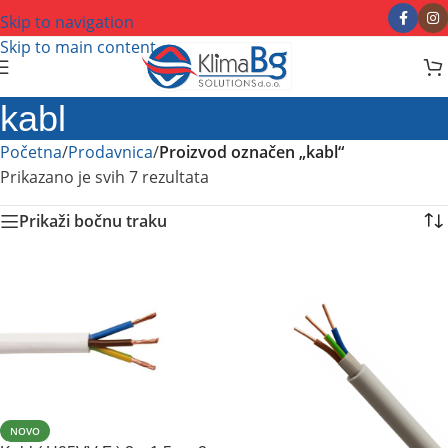
Skip to navigation
Skip to main content
kabl
Početna
/
Prodavnica
/
Proizvod označen „kabl“
Prikazano je svih 7 rezultata
Prikaži bočnu traku
NOVO