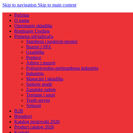
Skip to navigation
Skip to main content
Početna
O nama
Opremanje skladišta
Rentiranje Uređaja
Primena odvlaživača
Stambeni i poslovni prostor
Bazeni i SPA
Gradilišta
Poplave
Arhive i muzeji
Poljoprivredno-prehrambena industrija
Industrija
Magacini i skladišta
Sušenje građe
Zanatske radnje
Teretane i sport
Tepih servisi
Vešeraji
B2B
Brendovi
Katalog proizvoda 2026
Product catalog 2026
Kontakt