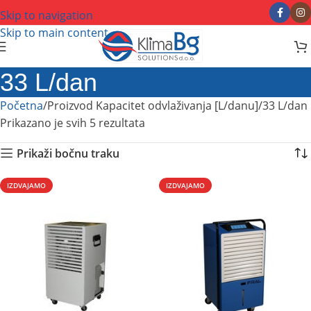
Skip to navigation
Skip to main content
33 L/dan
Početna
Proizvod Kapacitet odvlaživanja [L/danu]
33 L/dan
Prikazano je svih 5 rezultata
Prikaži bočnu traku
IZDVAJAMO
IZDVAJAMO