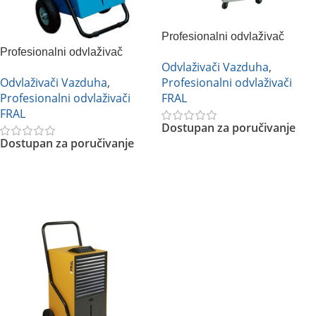
Profesionalni odvlaživač
Profesionalni odvlaživač
vazduha FRAL FDNF33
Odvlaživači Vazduha
,
vazduha FRAL FDNPF33S
Odvlaživači Vazduha
,
Profesionalni odvlaživači
Profesionalni odvlaživači
FRAL
FRAL
Dostupan za poručivanje
Dostupan za poručivanje
Pročitajte Još
Pročitajte Još