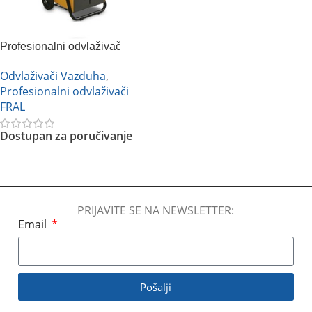
Profesionalni odvlaživač
vazduha FRAL FDNP33
Odvlaživači Vazduha
,
Profesionalni odvlaživači
FRAL
Dostupan za poručivanje
Pročitajte Još
PRIJAVITE SE NA NEWSLETTER:
Email
Pošalji