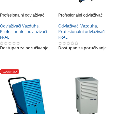
Profesionalni odvlaživač
Profesionalni odvlaživač
vazduha FRAL FD33ECO
vazduha FRAL FDND33
Odvlaživači Vazduha
,
Odvlaživači Vazduha
,
Profesionalni odvlaživači
Profesionalni odvlaživači
FRAL
FRAL
Dostupan za poručivanje
Dostupan za poručivanje
Pročitajte Još
Pročitajte Još
IZDVAJAMO