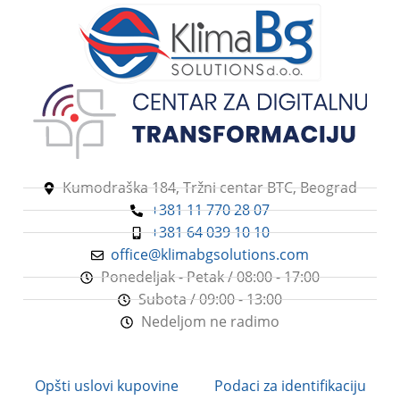
Kumodraška 184, Tržni centar BTC, Beograd
+381 11 770 28 07
+381 64 039 10 10
office@klimabgsolutions.com
Ponedeljak - Petak / 08:00 - 17:00
Subota / 09:00 - 13:00
Nedeljom ne radimo
Opšti uslovi kupovine
Podaci za identifikaciju