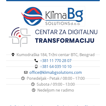
60-70 dB
50-60 dB
PROTOK VAZDUHA
PROTOK VAZDUHA
8000 m3/h
2000 m3/h
TIP ODVLAŽIVAČA
VAZDUHA
TIP ODVLAŽIVAČA
VAZDUHA
Kumodraška 184, Tržni centar BTC, Beograd
Freonski odvlaživači
+381 11 770 28 07
vazduha
Freonski odvlaživači
+381 64 039 10 10
vazduha
office@klimabgsolutions.com
Ponedeljak - Petak / 08:00 - 17:00
Subota / 09:00 - 13:00
Nedeljom ne radimo