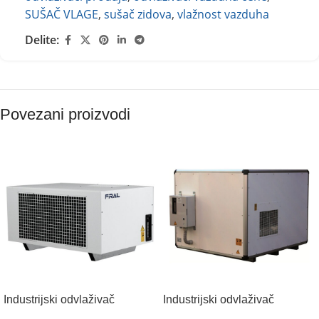
SUŠAČ VLAGE
,
sušač zidova
,
vlažnost vazduha
Delite:
Povezani proizvodi
Industrijski odvlaživač
Industrijski odvlaživač
vazduha FRAL FD 240
vazduha FRAL FD 980