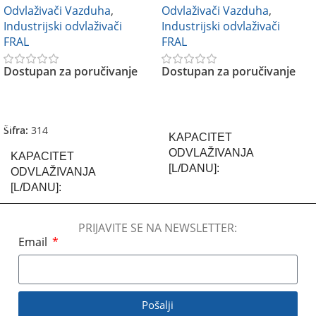
Odvlaživači Vazduha
,
Odvlaživači Vazduha
,
Industrijski odvlaživači
Industrijski odvlaživači
FRAL
FRAL
Dostupan za poručivanje
Dostupan za poručivanje
Pročitajte Još
Pročitajte Još
Šifra:
314
KAPACITET
ODVLAŽIVANJA
KAPACITET
[L/DANU]
ODVLAŽIVANJA
[L/DANU]
980 l/dan
240 L/dan
PRIJAVITE SE NA NEWSLETTER:
Email
BREND
FRAL
BREND
FRAL
KLIME:NIVO BUKE
Pošalji
KLIME:NIVO BUKE