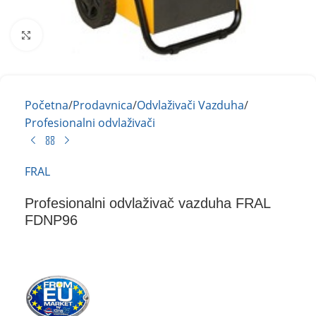
Kliknite za uvećanje
Početna
/
Prodavnica
/
Odvlaživači Vazduha
/
Profesionalni odvlaživači
FRAL
Profesionalni odvlaživač vazduha FRAL
FDNP96