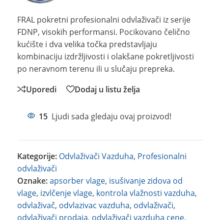
FRAL pokretni profesionalni odvlaživači iz serije
FDNP, visokih performansi. Pocikovano čelično
kućište i dva velika točka predstavljaju
kombinaciju izdržljivosti i olakšane pokretljivosti
po neravnom terenu ili u slučaju prepreka.
Uporedi
Dodaj u listu želja
15
Ljudi sada gledaju ovaj proizvod!
Kategorije:
Odvlaživači Vazduha
,
Profesionalni
odvlaživači
Oznake:
apsorber vlage
,
isušivanje zidova od
vlage
,
izvlčenje vlage
,
kontrola vlažnosti vazduha
,
odvlaživač
,
odvlazivac vazduha
,
odvlaživači
,
odvlaživači prodaja
,
odvlaživači vazduha cene
,