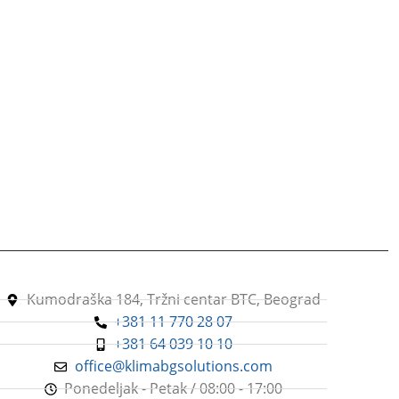
Kumodraška 184, Tržni centar BTC, Beograd
+381 11 770 28 07
+381 64 039 10 10
office@klimabgsolutions.com
Ponedeljak - Petak / 08:00 - 17:00