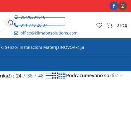
064/0391010
011 770 28 07
0
Рсд
office@klimabgsolutions.com
ski Senzori
Instalacioni Materijal
NOVO
Akcija
rikaži
24
36
48