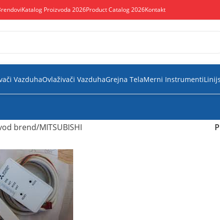
Brendovi
Katalog Proizvoda 2026
Product Catalog 2026
Kontakt
vači Vazduha
Ovlaživači Vazduha
Grejna Tela
Merni Instrumenti
Linij
vod brend
MITSUBISHI
P