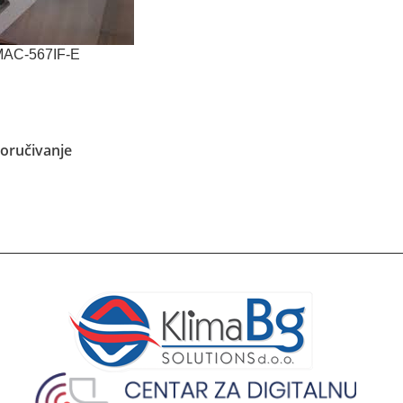
 MAC-567IF-E
oručivanje