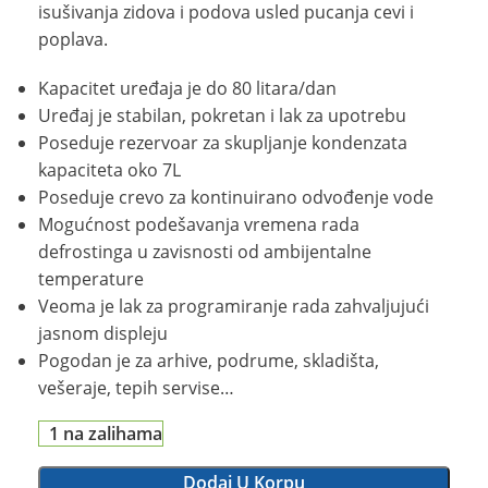
isušivanja zidova i podova usled pucanja cevi i
poplava.
Kapacitet uređaja je do 80 litara/dan
Uređaj je stabilan, pokretan i lak za upotrebu
Poseduje rezervoar za skupljanje kondenzata
kapaciteta oko 7L
Poseduje crevo za kontinuirano odvođenje vode
Mogućnost podešavanja vremena rada
defrostinga u zavisnosti od ambijentalne
temperature
Veoma je lak za programiranje rada zahvaljujući
jasnom displeju
Pogodan je za arhive, podrume, skladišta,
vešeraje, tepih servise…
1 na zalihama
Dodaj U Korpu