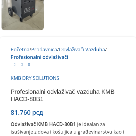
Početna
Prodavnica
Odvlaživači Vazduha
Profesionalni odvlaživači
KMB DRY SOLUTIONS
Profesionalni odvlaživač vazduha KMB
HACD-80B1
81.760
рсд
Odvlaživač KMB HACD-80B1
je idealan za
isušivanje zidova i košuljica u građevinarstvu kao i