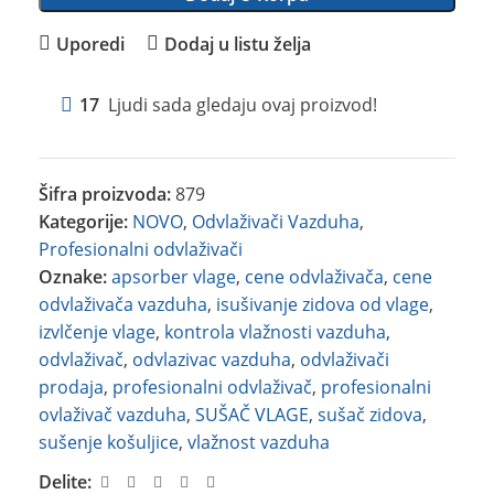
Uporedi
Dodaj u listu želja
17
Ljudi sada gledaju ovaj proizvod!
Šifra proizvoda:
879
Kategorije:
NOVO
,
Odvlaživači Vazduha
,
Profesionalni odvlaživači
Oznake:
apsorber vlage
,
cene odvlaživača
,
cene
odvlaživača vazduha
,
isušivanje zidova od vlage
,
izvlčenje vlage
,
kontrola vlažnosti vazduha
,
odvlaživač
,
odvlazivac vazduha
,
odvlaživači
prodaja
,
profesionalni odvlaživač
,
profesionalni
ovlaživač vazduha
,
SUŠAČ VLAGE
,
sušač zidova
,
sušenje košuljice
,
vlažnost vazduha
Delite: