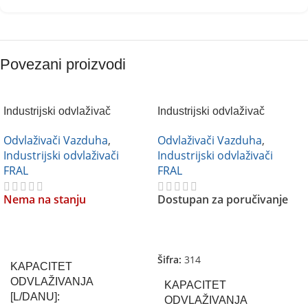
Povezani proizvodi
Industrijski odvlaživač
Industrijski odvlaživač
vazduha FRAL FD 160
vazduha FRAL FD 240
Odvlaživači Vazduha
,
Odvlaživači Vazduha
,
Industrijski odvlaživači
Industrijski odvlaživači
FRAL
FRAL
Nema na stanju
Dostupan za poručivanje
Pročitajte Još
Pročitajte Još
Šifra:
314
KAPACITET
ODVLAŽIVANJA
KAPACITET
[L/DANU]
ODVLAŽIVANJA