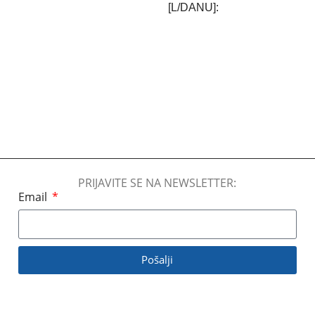
[L/DANU]
160 L/dan
240 L/dan
BREND
FRAL
BREND
FRAL
KLIME:NIVO BUKE
KLIME:NIVO BUKE
50-60 dB
50-60 dB
PRIJAVITE SE NA NEWSLETTER:
PROTOK VAZDUHA
Email
PROTOK VAZDUHA
1600 m3/h
2000 m3/h
Pošalji
TIP ODVLAŽIVAČA
VAZDUHA
TIP ODVLAŽIVAČA
VAZDUHA
Freonski odvlaživači