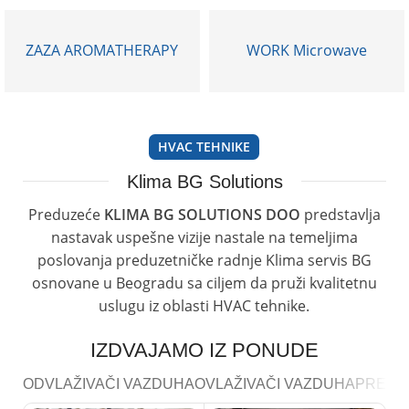
GREJNI IC PANELI
18 proizvoda
ZAZA AROMATHERAPY
WORK Microwave
HVAC TEHNIKE
Klima BG Solutions
Preduzeće
KLIMA BG SOLUTIONS DOO
predstavlja
nastavak uspešne vizije nastale na temeljima
poslovanja preduzetničke radnje Klima servis BG
osnovane u Beogradu sa ciljem da pruži kvalitetnu
uslugu iz oblasti HVAC tehnike.
IZDVAJAMO IZ PONUDE
ODVLAŽIVAČI VAZDUHA
OVLAŽIVAČI VAZDUHA
PREČI