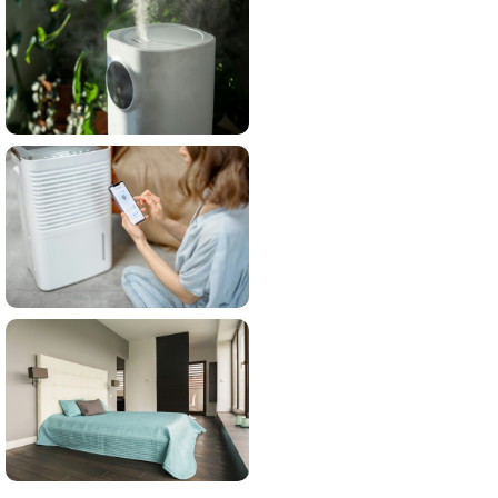
KLIME(CAC)
17 proizvoda
OVLAŽIVAČI
VAZDUHA
28 proizvoda
ODVLAŽIVAČI
VAZDUHA
108 proizvoda