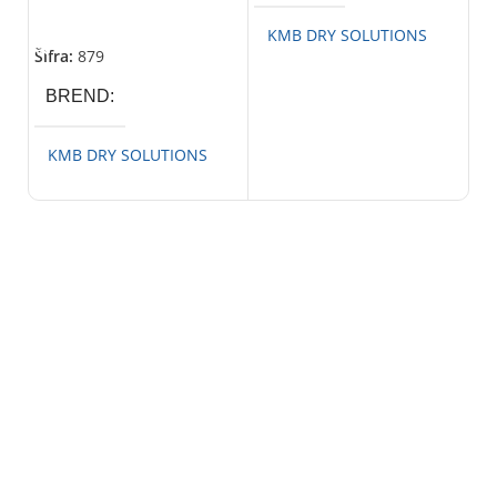
99
Dodaj U Korpu
KMB DRY SOLUTIONS
D
Šifra:
879
Šif
BREND
KMB DRY SOLUTIONS
K