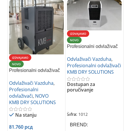
IZDVAJAMO
NOVO
Profesionalni odvlaživač
vazduha KMB HACD-
IZDVAJAMO
I
Odvlaživači Vazduha
,
138F
NOVO
N
Profesionalni odvlaživači
Profesionalni odvlaživač
Ad
KMB DRY SOLUTIONS
vazduha KMB HACD-
KM
Odvlaživači Vazduha
,
Od
80B1
(ne
Dostupan za
Profesionalni
Ad
poručivanje
odvlaživači
,
NOVO
va
KMB DRY SOLUTIONS
od
Pročitajte Još
KM
Šifra:
1012
Na stanju
BREND
81.760
рсд