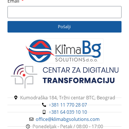
Email
Pošalji
Kumodraška 184, Tržni centar BTC, Beograd
+381 11 770 28 07
+381 64 039 10 10
office@klimabgsolutions.com
Ponedeljak - Petak / 08:00 - 17:00