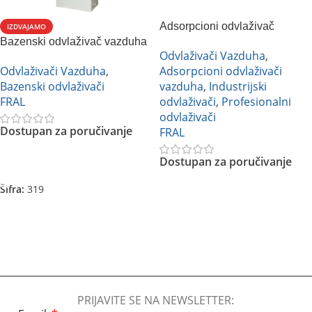
Adsorpcioni odvlaživač
IZDVAJAMO
Bazenski odvlaživač vazduha
vazduha Fral FR800
Odvlaživači Vazduha
,
FRAL FSW96
Odvlaživači Vazduha
,
Adsorpcioni odvlaživači
Bazenski odvlaživači
vazduha
,
Industrijski
FRAL
odvlaživači
,
Profesionalni
odvlaživači
Dostupan za poručivanje
FRAL
Dostupan za poručivanje
Pročitajte Još
Šifra:
319
Pročitajte Još
PRIJAVITE SE NA NEWSLETTER: