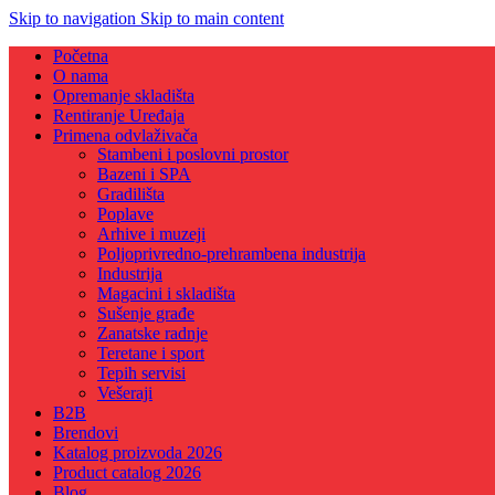
Skip to navigation
Skip to main content
Početna
O nama
Opremanje skladišta
Rentiranje Uređaja
Primena odvlaživača
Stambeni i poslovni prostor
Bazeni i SPA
Gradilišta
Poplave
Arhive i muzeji
Poljoprivredno-prehrambena industrija
Industrija
Magacini i skladišta
Sušenje građe
Zanatske radnje
Teretane i sport
Tepih servisi
Vešeraji
B2B
Brendovi
Katalog proizvoda 2026
Product catalog 2026
Blog