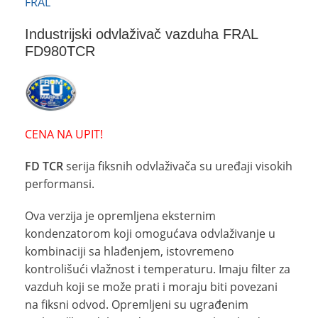
FRAL
Industrijski odvlaživač vazduha FRAL
FD980TCR
CENA NA UPIT!
FD TCR
serija fiksnih odvlaživača su uređaji visokih
performansi.
Ova verzija je opremljena eksternim
kondenzatorom koji omogućava odvlaživanje u
kombinaciji sa hlađenjem, istovremeno
kontrolišući vlažnost i temperaturu. Imaju filter za
vazduh koji se može prati i moraju biti povezani
na fiksni odvod. Opremljeni su ugrađenim