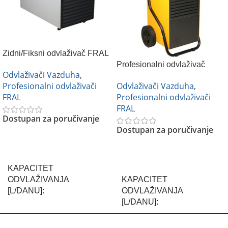
Zidni/Fiksni odvlaživač FRAL
FDK 44S
Profesionalni odvlaživač
Odvlaživači Vazduha
,
vazduha FRAL FDNP96
Profesionalni odvlaživači
Odvlaživači Vazduha
,
FRAL
Profesionalni odvlaživači
FRAL
Dostupan za poručivanje
Dostupan za poručivanje
Pročitajte Još
Pročitajte Još
KAPACITET
ODVLAŽIVANJA
KAPACITET
[L/DANU]
ODVLAŽIVANJA
[L/DANU]
44 L/dan