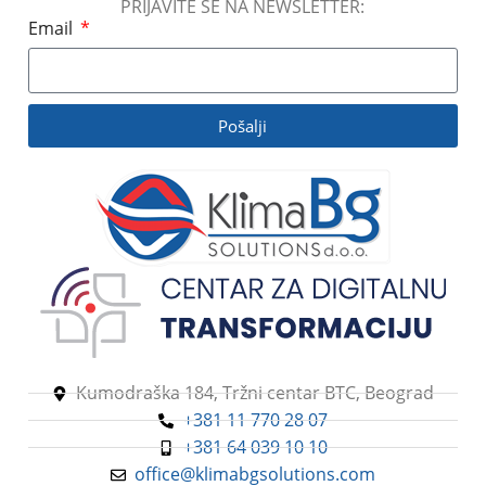
96 L/dan
PRIJAVITE SE NA NEWSLETTER:
Email
BREND
FRAL
BREND
FRAL
KLIME:NIVO BUKE
Pošalji
KLIME:NIVO BUKE
50-60 dB
50-60 dB
PROTOK VAZDUHA
PROTOK VAZDUHA
450 m3/h
1000 m3/h
TIP ODVLAŽIVAČA
VAZDUHA
Kumodraška 184, Tržni centar BTC, Beograd
+381 11 770 28 07
Freonski odvlaživači
vazduha
+381 64 039 10 10
office@klimabgsolutions.com