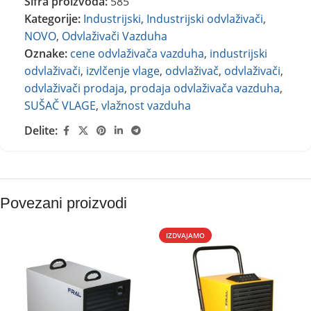
Šifra proizvoda:
585
Kategorije:
Industrijski
,
Industrijski odvlaživači
,
NOVO
,
Odvlaživači Vazduha
Oznake:
cene odvlaživača vazduha
,
industrijski
odvlaživači
,
izvlčenje vlage
,
odvlaživač
,
odvlaživači
,
odvlaživači prodaja
,
prodaja odvlaživača vazduha
,
SUŠAČ VLAGE
,
vlažnost vazduha
Delite:
Povezani proizvodi
IZDVAJAMO