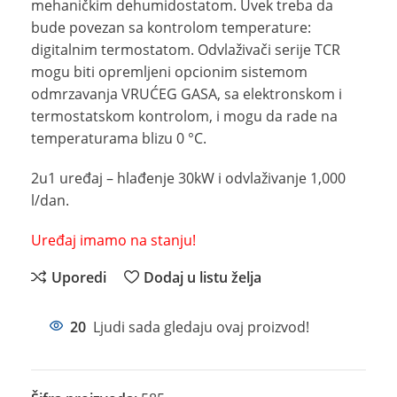
mehaničkim dehumidostatom. Uvek treba da
bude povezan sa kontrolom temperature:
digitalnim termostatom. Odvlaživači serije TCR
mogu biti opremljeni opcionim sistemom
odmrzavanja VRUĆEG GASA, sa elektronskom i
termostatskom kontrolom, i mogu da rade na
temperaturama blizu 0 °C.
2u1 uređaj – hlađenje 30kW i odvlaživanje 1,000
l/dan.
Uređaj imamo na stanju!
Uporedi
Dodaj u listu želja
20
Ljudi sada gledaju ovaj proizvod!