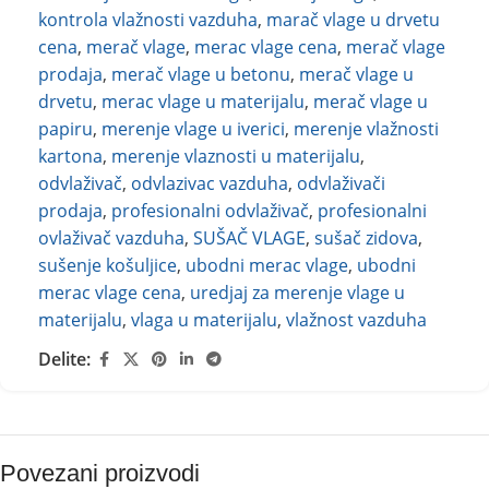
kontrola vlažnosti vazduha
,
marač vlage u drvetu
cena
,
merač vlage
,
merac vlage cena
,
merač vlage
prodaja
,
merač vlage u betonu
,
merač vlage u
drvetu
,
merac vlage u materijalu
,
merač vlage u
papiru
,
merenje vlage u iverici
,
merenje vlažnosti
kartona
,
merenje vlaznosti u materijalu
,
odvlaživač
,
odvlazivac vazduha
,
odvlaživači
prodaja
,
profesionalni odvlaživač
,
profesionalni
ovlaživač vazduha
,
SUŠAČ VLAGE
,
sušač zidova
,
sušenje košuljice
,
ubodni merac vlage
,
ubodni
merac vlage cena
,
uredjaj za merenje vlage u
materijalu
,
vlaga u materijalu
,
vlažnost vazduha
Delite:
Povezani proizvodi