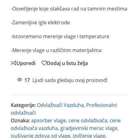
-Osvetljenje koje olakšava rad na tamnim mestima
-Zamenljive igle elektrode
-Istovremeno merenje vlage i temperature
-Merenje vlage u različitim materijalima
Uporedi
Dodaj u listu želja
17
Ljudi sada gledaju ovaj proizvod!
Kategorije:
Odvlaživači Vazduha
,
Profesionalni
odvlaživači
Oznaka:
apsorber vlage
,
cene odvlaživača
,
cene
odvlaživača vazduha
,
gradjevinski merac vlage
,
isušivanje zidova od vlage
,
izvlčenje vlage
,