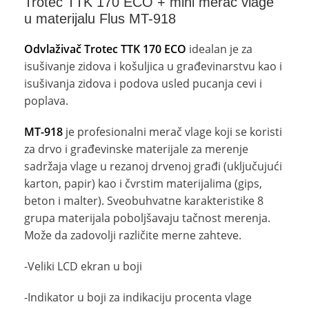
Trotec TTK 170 ECO + mini merač vlage
u materijalu Flus MT-918
Odvlaživač Trotec TTK 170 ECO
idealan je za
isušivanje zidova i košuljica u građevinarstvu kao i
isušivanja zidova i podova usled pucanja cevi i
poplava.
MT-918
je profesionalni merač vlage koji se koristi
za drvo i građevinske materijale za merenje
sadržaja vlage u rezanoj drvenoj građi (uključujući
karton, papir) kao i čvrstim materijalima (gips,
beton i malter). Sveobuhvatne karakteristike 8
grupa materijala poboljšavaju tačnost merenja.
Može da zadovolji različite merne zahteve.
-Veliki LCD ekran u boji
-Indikator u boji za indikaciju procenta vlage