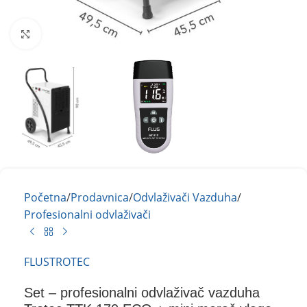
Kliknite za uvećanje
Početna
/
Prodavnica
/
Odvlaživači Vazduha
/
Profesionalni odvlaživači
FLUS
TROTEC
Set – profesionalni odvlaživač vazduha