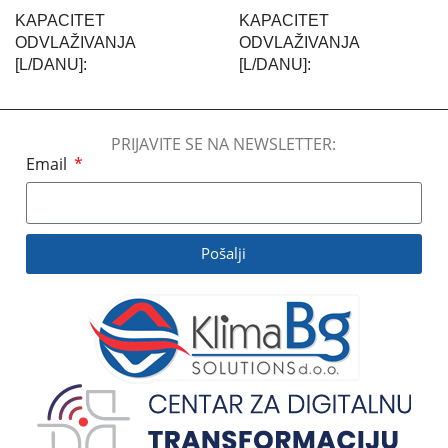
KAPACITET
KAPACITET
ODVLAŽIVANJA
ODVLAŽIVANJA
[L/DANU]
[L/DANU]
160 L/dan
980 l/dan
PRIJAVITE SE NA NEWSLETTER:
Email
BREND
FRAL
BREND
FRAL
KLIME:NIVO BUKE
KLIME:NIVO BUKE
Pošalji
50-60 dB
60-70 dB
PROTOK VAZDUHA
PROTOK VAZDUHA
1600 m3/h
8000 m3/h