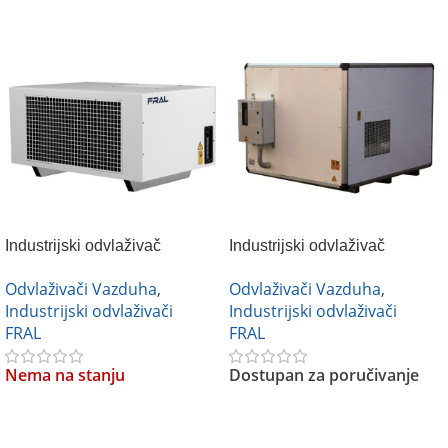
Industrijski odvlaživač
Industrijski odvlaživač
vazduha FRAL FD 160
vazduha FRAL FD 980
Odvlaživači Vazduha
,
Odvlaživači Vazduha
,
Industrijski odvlaživači
Industrijski odvlaživači
FRAL
FRAL
Nema na stanju
Dostupan za poručivanje
Pročitajte Još
Pročitajte Još