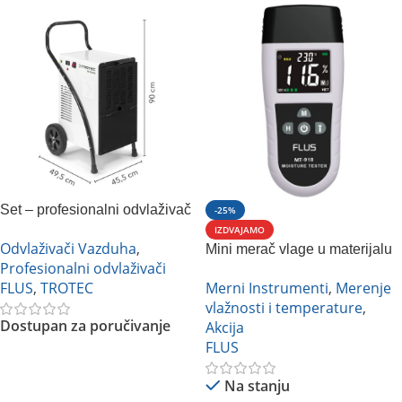
Set – profesionalni odvlaživač
-25%
vazduha Trotec TTK 170 ECO
IZDVAJAMO
Odvlaživači Vazduha
,
+ mini merač vlage u
Mini merač vlage u materijalu
Profesionalni odvlaživači
materijalu Flus MT-918
Flus MT-918
FLUS
,
TROTEC
Merni Instrumenti
,
Merenje
vlažnosti i temperature
,
Dostupan za poručivanje
Akcija
FLUS
Pročitajte Još
Na stanju