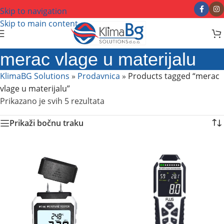
Skip to navigation
Skip to main content
merac vlage u materijalu
KlimaBG Solutions
»
Prodavnica
»
Products tagged “merac
vlage u materijalu”
Prikazano je svih 5 rezultata
Prikaži bočnu traku