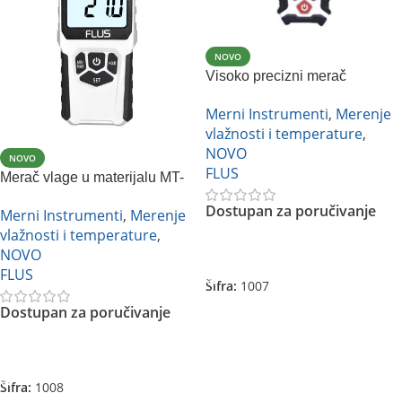
NOVO
Visoko precizni merač
vlažnosti i temperature sa
Merni Instrumenti
,
Merenje
zvučnim i LED svetlosnim
vlažnosti i temperature
,
alarmom Flus ET-971
NOVO
NOVO
FLUS
Merač vlage u materijalu MT-
98 Flus
Dostupan za poručivanje
Merni Instrumenti
,
Merenje
vlažnosti i temperature
,
NOVO
Pročitajte Još
FLUS
Šifra:
1007
Dostupan za poručivanje
Pročitajte Još
Šifra:
1008