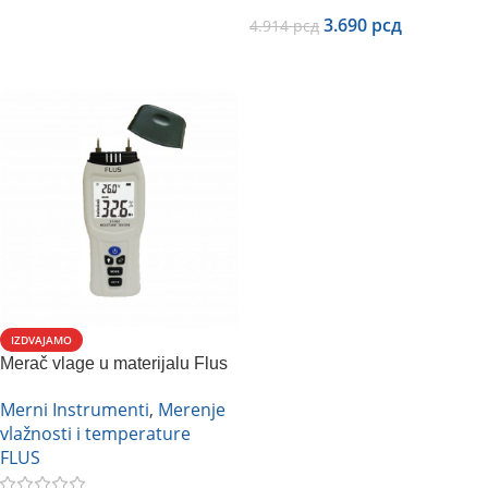
3.690
рсд
4.914
рсд
Dodaj U Korpu
IZDVAJAMO
Merač vlage u materijalu Flus
ET-928
Merni Instrumenti
,
Merenje
vlažnosti i temperature
FLUS