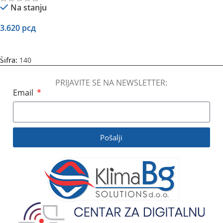
Na stanju
3.620
рсд
Dodaj U Korpu
Šifra:
140
PRIJAVITE SE NA NEWSLETTER:
Email
Pošalji