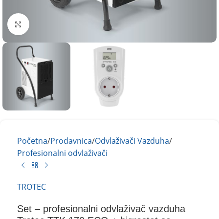
Kliknite za uvećanje
Početna
/
Prodavnica
/
Odvlaživači Vazduha
/
Profesionalni odvlaživači
TROTEC
Set – profesionalni odvlaživač vazduha