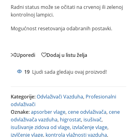
Radni status može se očitati na crvenoj ili zelenoj
kontrolnoj lampici.
Mogućnost resetovanja odabranih postavki.
Uporedi
Dodaj u listu želja
19
Ljudi sada gledaju ovaj proizvod!
Kategorije:
Odvlaživači Vazduha
,
Profesionalni
odvlaživači
Oznake:
apsorber vlage
,
cene odvlaživača
,
cene
odvlaživača vazduha
,
higrostat
,
isušivač
,
isušivanje zidova od vlage
,
izvlačenje vlage
,
izvlčenje vlage
,
kontrola vlažnosti vazduha
,