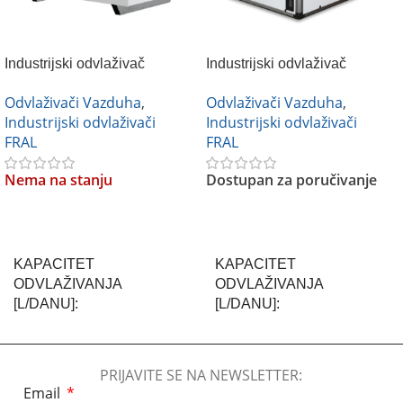
Industrijski odvlaživač
Industrijski odvlaživač
vazduha FRAL FD 160
vazduha FRAL FD 520
Odvlaživači Vazduha
,
Odvlaživači Vazduha
,
Industrijski odvlaživači
Industrijski odvlaživači
FRAL
FRAL
Nema na stanju
Dostupan za poručivanje
Pročitajte Još
Pročitajte Još
KAPACITET
KAPACITET
ODVLAŽIVANJA
ODVLAŽIVANJA
[L/DANU]
[L/DANU]
160 L/dan
520 L/dan
PRIJAVITE SE NA NEWSLETTER:
Email
BREND
FRAL
BREND
FRAL