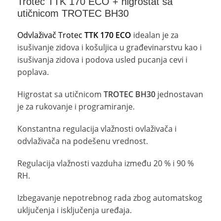
Trotec TTK 170 ECO + higrostat sa
utičnicom TROTEC BH30
Odvlaživač Trotec
TTK 170 ECO
idealan je za
isušivanje zidova i košuljica u građevinarstvu kao i
isušivanja zidova i podova usled pucanja cevi i
poplava.
Higrostat sa utičnicom
TROTEC BH30
jednostavan
je za rukovanje i programiranje.
Konstantna regulacija vlažnosti ovlaživača i
odvlaživača na podešenu vrednost.
Regulacija vlažnosti vazduha između 20 % i 90 %
RH.
Izbegavanje nepotrebnog rada zbog automatskog
uključenja i isključenja uređaja.