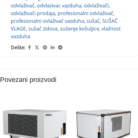
odvlaživač
,
odvlazivac vazduha
,
odvlaživači
,
odvlaživači prodaja
,
profesionalni odvlaživač
,
profesionalni ovlaživač vazduha
,
sušač
,
SUŠAČ
VLAGE
,
sušač zidova
,
sušenje košuljice
,
vlažnost
vazduha
Delite:
Povezani proizvodi