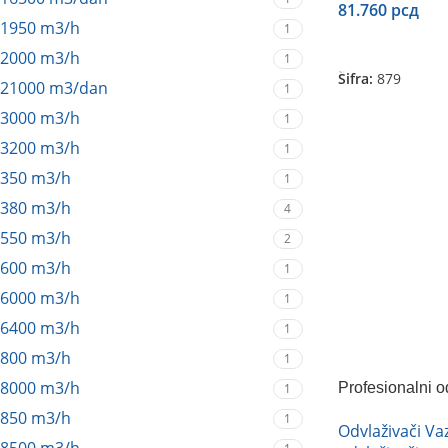
81.760
рсд
1950 m3/h
1
Dodaj U Korpu
2000 m3/h
1
Šifra:
879
21000 m3/dan
1
3000 m3/h
1
3200 m3/h
1
350 m3/h
1
380 m3/h
4
550 m3/h
2
600 m3/h
1
6000 m3/h
1
6400 m3/h
1
800 m3/h
1
8000 m3/h
Profesionalni 
1
FDH-260BS
850 m3/h
1
Odvlaživači V