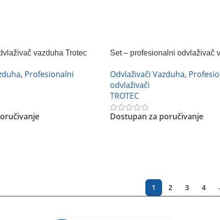
Pročitajte Još
dvlaživač vazduha Trotec
Set – profesionalni odvlaživač
Trotec TTK 170 ECO + higrosta
azduha
,
Profesionalni
Odvlaživači Vazduha
,
Profesio
utičnicom TROTEC BH30
odvlaživači
TROTEC
oručivanje
Dostupan za poručivanje
Pročitajte Još
1
2
3
4