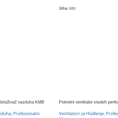
Šifra:
880
odvlaživač vazduha KMB
Pokretni ventilator visokih per
400
azduha
,
Profesionalni
Ventilatori za Hlađenje
,
Profes