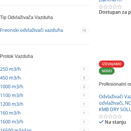
Dostupan za p
Tip Odvlaživača Vazduha
Pročitajte Još
Freonski odvlaživači vazduha
16
Protok Vazduha
IZDVAJAMO
250 m3/h
1
NOVO
450 m3/h
5
Profesionalni 
1000 m3/h
2
HACD-80B1
1100 m3/h
1
Odvlaživači V
odvlaživači
,
N
1200 m3/h
1
KMB DRY SOL
160 m3/h
1
1600 m3/h
Na stanju
1
16500 m3/dan
1