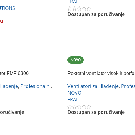
FRAL
UTIONS
Dostupan za poručivanje
ju
Pročitajte Još
NOVO
ator FMF 6300
Pokretni ventilator visokih per
7000
 Hlađenje
,
Profesionalni
,
Ventilatori za Hlađenje
,
Profes
NOVO
FRAL
oručivanje
Dostupan za poručivanje
Pročitajte Još