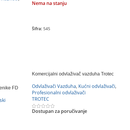
Nema na stanju
Pročitajte Još
Šifra:
545
Komercijalni odvlaživač vazduha Trotec
TTK 75 ECO
Odvlaživači Vazduha
,
Kućni odvlaživači
,
tenike FD
Profesionalni odvlaživači
TROTEC
ski
Dostupan za poručivanje
Pročitajte Još