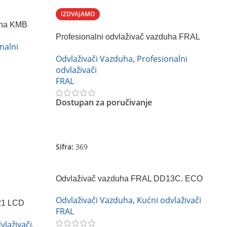
IZDVAJAMO
uha KMB
Profesionalni odvlaživač vazduha FRAL
nalni
FAEP 50
Odvlaživači Vazduha
,
Profesionalni
odvlaživači
FRAL
Dostupan za poručivanje
Pročitajte Još
Šifra:
369
Odvlaživač vazduha FRAL DD13C. ECO
Odvlaživači Vazduha
,
Kućni odvlaživači
21 LCD
FRAL
vlaživači
,