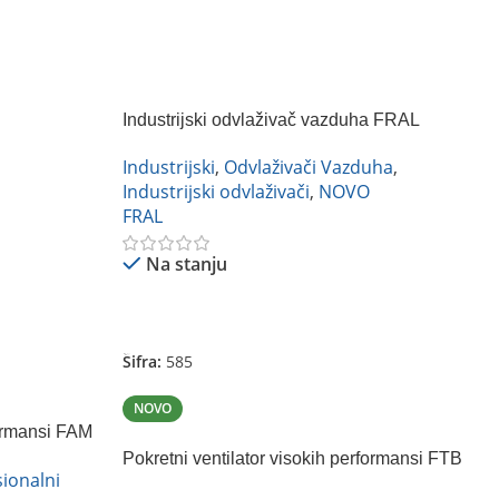
Industrijski odvlaživač vazduha FRAL
FD980TCR
Industrijski
,
Odvlaživači Vazduha
,
Industrijski odvlaživači
,
NOVO
FRAL
Na stanju
Pročitajte Još
Šifra:
585
NOVO
formansi FAM
Pokretni ventilator visokih performansi FTB
ionalni
4000