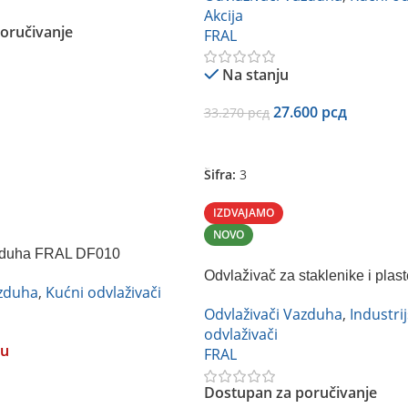
Akcija
oručivanje
FRAL
Na stanju
27.600
рсд
33.270
рсд
Dodaj U Korpu
Šifra:
3
IZDVAJAMO
NOVO
zduha FRAL DF010
Odvlaživač za staklenike i plas
azduha
,
Kućni odvlaživači
2000IE
Odvlaživači Vazduha
,
Industrij
odvlaživači
ju
FRAL
Dostupan za poručivanje