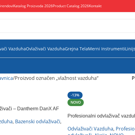
Brendovi
Katalog Proizvoda 2026
Product Catalog 2026
Kontakt
vači Vazduha
Ovlaživači Vazduha
Grejna Tela
Merni Instrumenti
Linij
vnica
Proizvod označen „vlažnost vazduha“
P
-13%
NOVO
živači – Dantherm DanX AF
Profesionalni odvlaživač vazdu
azduha
,
Bazenski odvlaživači
,
TTK 171 ECO
Odvlaživači Vazduha
,
Profesio