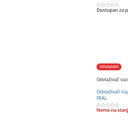
Dostupan za p
Pročitajte Još
IZDVAJAMO
Odvlaživač va
Odvlaživači V
FRAL
Nema na stan
Pročitajte Još