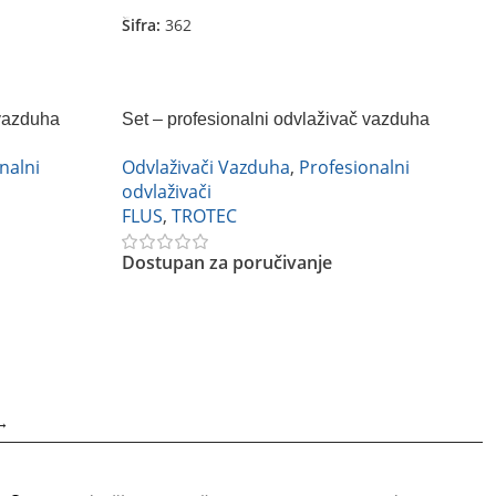
Šifra:
362
 vazduha
Set – profesionalni odvlaživač vazduha
t sa
Trotec TTK 170 ECO + mini merač vlage u
nalni
Odvlaživači Vazduha
,
Profesionalni
materijalu Flus MT-918
odvlaživači
FLUS
,
TROTEC
Dostupan za poručivanje
Pročitajte Još
→