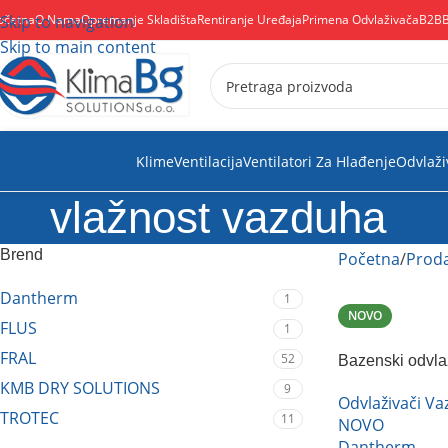
očetna
Skip to navigation
O Nama
Opremanje Skladišta
Rentiranje Uređaja
Primena Odvlaživača
B2B
Skip to main content
Klime
Ventilacija
Ventilatori Za Hlađenje
Odvlaži
vlažnost vazduha
Brend
Početna
Proda
Dantherm
1
NOVO
FLUS
1
FRAL
52
Bazenski odvla
KMB DRY SOLUTIONS
9
Odvlaživači V
TROTEC
11
NOVO
Dantherm