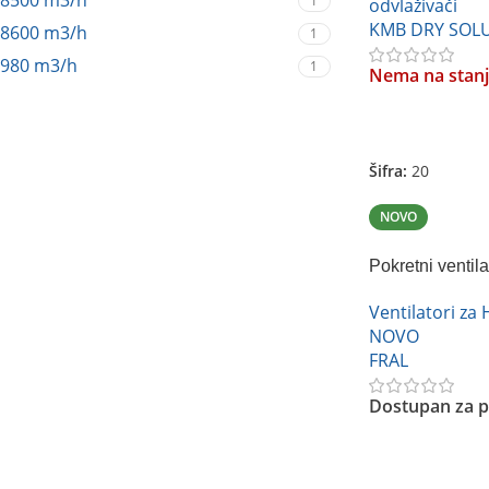
8500 m3/h
1
odvlaživači
KMB DRY SOL
8600 m3/h
1
980 m3/h
1
Nema na stan
Pročitajte Još
Šifra:
20
NOVO
Pokretni ventil
Ventilatori za
NOVO
FRAL
Dostupan za p
Pročitajte Još