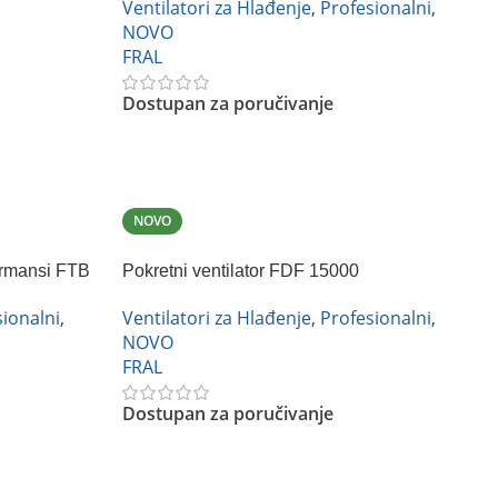
Ventilatori za Hlađenje
,
Profesionalni
,
NOVO
FRAL
Dostupan za poručivanje
Pročitajte Još
NOVO
formansi FTB
Pokretni ventilator FDF 15000
Ventilatori za Hlađenje
,
Profesionalni
,
ionalni
,
NOVO
FRAL
Dostupan za poručivanje
Pročitajte Još