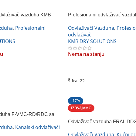
odvlaživač vazduha KMB
Profesionalni odvlaživač vazd
FDH-2120BS
azduha
,
Profesionalni
Odvlaživači Vazduha
,
Profesio
odvlaživači
UTIONS
KMB DRY SOLUTIONS
ju
Nema na stanju
Pročitajte Još
Šifra:
22
-17%
IZDVAJAMO
zduha F-VMC-RD/RDC sa
Fral
Odvlaživač vazduha FRAL DD
azduha
,
Kanalski odvlaživači
Odvlaživači Vazduha
,
Kućni od