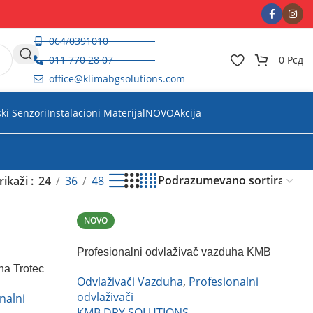
064/0391010
011 770 28 07
0
Рсд
office@klimabgsolutions.com
ski Senzori
Instalacioni Materijal
NOVO
Akcija
rikaži
24
36
48
NOVO
Profesionalni odvlaživač vazduha KMB
HACD-60B1
ha Trotec
Odvlaživači Vazduha
,
Profesionalni
odvlaživači
nalni
KMB DRY SOLUTIONS