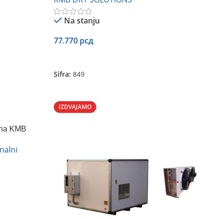
Na stanju
77.770
рсд
Dodaj U Korpu
Šifra:
849
IZDVAJAMO
uha KMB
nalni