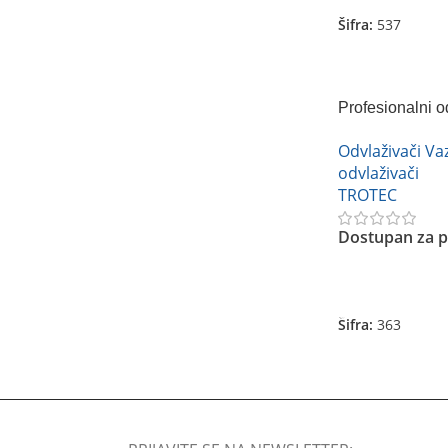
Šifra:
537
Profesionalni o
TTK 170 ECO
Odvlaživači V
odvlaživači
TROTEC
Dostupan za p
Pročitajte Još
Šifra:
363