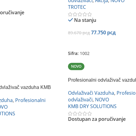
odvlaživači
,
Akcija
,
NOVO
TROTEC
oručivanje
Na stanju
77.750
рсд
89.670
рсд
Dodaj U Korpu
Šifra:
1002
NOVO
Profesionalni odvlaživač vazd
HACD-120H
odvlaživač vazduha KMB
Odvlaživači Vazduha
,
Profesio
odvlaživači
,
NOVO
azduha
,
Profesionalni
KMB DRY SOLUTIONS
OVO
UTIONS
Dostupan za poručivanje
Pročitajte Još