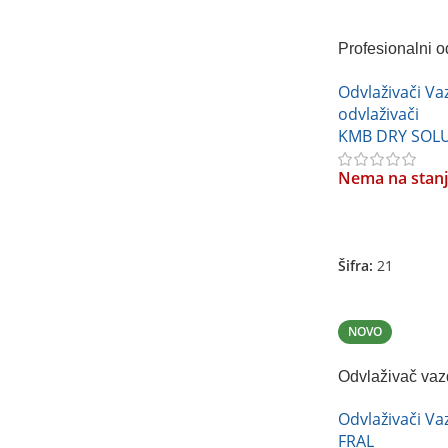
Profesionalni 
FDH-280BS
Odvlaživači V
odvlaživači
KMB DRY SOL
Nema na stan
Pročitajte Još
Šifra:
21
NOVO
Odvlaživač va
rekuperatorom 
Odvlaživači V
FRAL