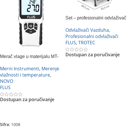
Set – profesionalni odvlaživač
vazduha Trotec TTK 170 ECO
Odvlaživači Vazduha
,
+ mini merač vlage u
Profesionalni odvlaživači
materijalu Flus MT-918
FLUS
,
TROTEC
Dostupan za poručivanje
Merač vlage u materijalu MT-
98 Flus
Merni Instrumenti
,
Merenje
Pročitajte Još
vlažnosti i temperature
,
NOVO
FLUS
Dostupan za poručivanje
Pročitajte Još
Šifra:
1008