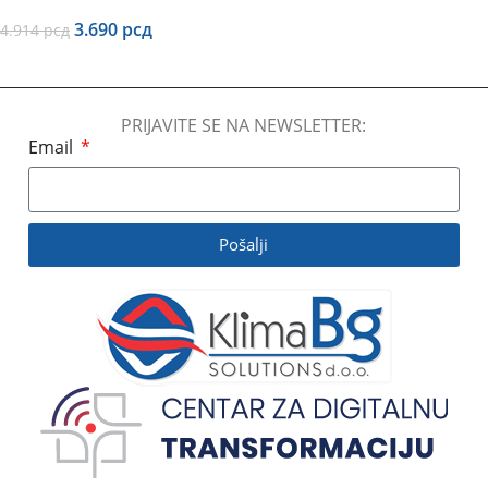
3.690
рсд
4.914
рсд
Dodaj U Korpu
PRIJAVITE SE NA NEWSLETTER:
Email
Pošalji