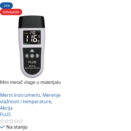
-25%
IZDVAJAMO
Mini merač vlage u materijalu
Flus MT-918
Merni Instrumenti
,
Merenje
vlažnosti i temperature
,
Akcija
FLUS
Na stanju