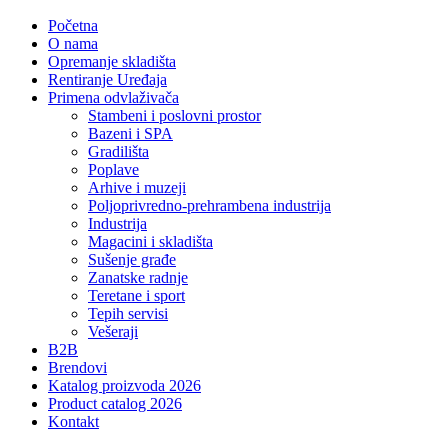
Početna
O nama
Opremanje skladišta
Rentiranje Uređaja
Primena odvlaživača
Stambeni i poslovni prostor
Bazeni i SPA
Gradilišta
Poplave
Arhive i muzeji
Poljoprivredno-prehrambena industrija
Industrija
Magacini i skladišta
Sušenje građe
Zanatske radnje
Teretane i sport
Tepih servisi
Vešeraji
B2B
Brendovi
Katalog proizvoda 2026
Product catalog 2026
Kontakt