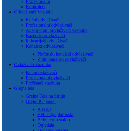
Profesionalni
Kontroleri
Odvlaživači Vazduha
Kućni odvlaživači
Profesionalni odvlaživači
Adsorpcioni odvlaživači vazduha
Bazenski odvlaživači
Industrijski odvlaživači
Kanalski odvlaživači
Plafonski kanalski odvlaživači
Zidni kanalski odvlaživači
Ovlaživači Vazduha
Kućni ovlaživači
Profesionalni ovlaživači
Prečistači vazduha
Grejna tela
Grejna Tela na Struju
Grejni IC paneli
A serija
HH serija plafonski
Belo i crno staklo
Ogledala
Dodatna oprema