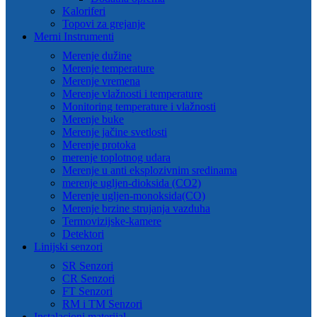
Kaloriferi
Topovi za grejanje
Merni Instrumenti
Merenje dužine
Merenje temperature
Merenje vremena
Merenje vlažnosti i temperature
Monitoring temperature i vlažnosti
Merenje buke
Merenje jačine svetlosti
Merenje protoka
merenje toplotnog udara
Merenje u anti eksplozivnim sredinama
merenje ugljen-dioksida (CO2)
Merenje ugljen-monoksida(CO)
Merenje brzine strujanja vazduha
Termovizijske-kamere
Detektori
Linijski senzori
SR Senzori
CR Senzori
FT Senzori
RM i TM Senzori
Instalacioni materijal