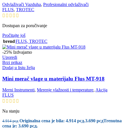
Odvlaživači Vazduha
,
Profesionalni odvlaživači
FLUS
,
TROTEC
Dostupan za poručivanje
Pročitajte još
brend
FLUS
,
TROTEC
-25%
Izdvajamo
Uporedi
Brzi prikaz
Dodaj u listu želja
Mini merač vlage u materijalu Flus MT-918
Merni Instrumenti
,
Merenje vlažnosti i temperature
,
Akcija
FLUS
Na stanju
Originalna cena je bila: 4.914 рсд.
3.690
рсд
Trenutna
4.914
рсд
cena je: 3.690 рсд.