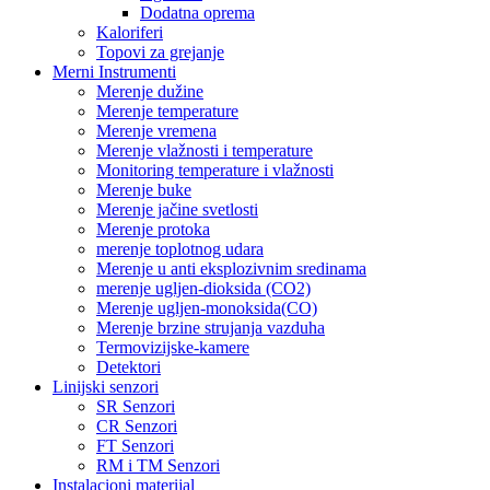
Dodatna oprema
Kaloriferi
Topovi za grejanje
Merni Instrumenti
Merenje dužine
Merenje temperature
Merenje vremena
Merenje vlažnosti i temperature
Monitoring temperature i vlažnosti
Merenje buke
Merenje jačine svetlosti
Merenje protoka
merenje toplotnog udara
Merenje u anti eksplozivnim sredinama
merenje ugljen-dioksida (CO2)
Merenje ugljen-monoksida(CO)
Merenje brzine strujanja vazduha
Termovizijske-kamere
Detektori
Linijski senzori
SR Senzori
CR Senzori
FT Senzori
RM i TM Senzori
Instalacioni materijal