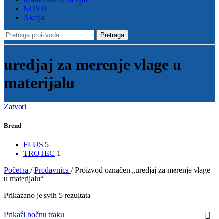
NOVO
Akcija
Pretraga
uredjaj za merenje vlage u
materijalu
Zatvori
Brend
FLUS
5
TROTEC
1
Početna
/
Prodavnica
/
Proizvod označen „uredjaj za merenje vlage
u materijalu“
Prikazano je svih 5 rezultata
Prikaži bočnu traku