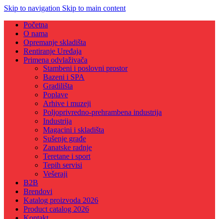
Skip to navigation
Skip to main content
Početna
O nama
Opremanje skladišta
Rentiranje Uređaja
Primena odvlaživača
Stambeni i poslovni prostor
Bazeni i SPA
Gradilišta
Poplave
Arhive i muzeji
Poljoprivredno-prehrambena industrija
Industrija
Magacini i skladišta
Sušenje građe
Zanatske radnje
Teretane i sport
Tepih servisi
Vešeraji
B2B
Brendovi
Katalog proizvoda 2026
Product catalog 2026
Kontakt