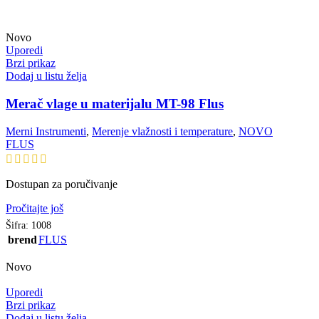
Novo
Uporedi
Brzi prikaz
Dodaj u listu želja
Merač vlage u materijalu MT-98 Flus
Merni Instrumenti
,
Merenje vlažnosti i temperature
,
NOVO
FLUS
Dostupan za poručivanje
Pročitajte još
Šifra:
1008
brend
FLUS
Novo
Uporedi
Brzi prikaz
Dodaj u listu želja