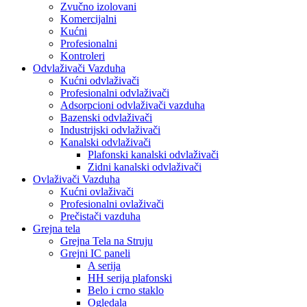
Zvučno izolovani
Komercijalni
Kućni
Profesionalni
Kontroleri
Odvlaživači Vazduha
Kućni odvlaživači
Profesionalni odvlaživači
Adsorpcioni odvlaživači vazduha
Bazenski odvlaživači
Industrijski odvlaživači
Kanalski odvlaživači
Plafonski kanalski odvlaživači
Zidni kanalski odvlaživači
Ovlaživači Vazduha
Kućni ovlaživači
Profesionalni ovlaživači
Prečistači vazduha
Grejna tela
Grejna Tela na Struju
Grejni IC paneli
A serija
HH serija plafonski
Belo i crno staklo
Ogledala