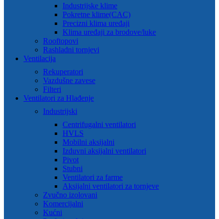
Industrijske klime
Pokretne klime(CAC)
Precizni klima uređaji
Klima uređaji za brodove/luke
Rooftopovi
Rashladni tornjevi
Ventilacija
Rekuperatori
Vazdušne zavese
Filteri
Ventilatori za Hlađenje
Industrijski
Centrifugalni ventilatori
HVLS
Mobilni aksijalni
Izduvni aksijalni ventilatori
Pivot
Stubni
Ventilatori za farme
Aksijalni ventilatori za tornjeve
Zvučno izolovani
Komercijalni
Kućni