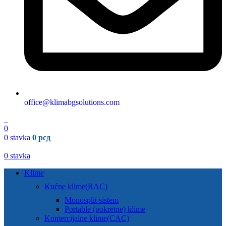
office@klimabgsolutions.com
0
0
0
stavka
0
рсд
0
stavka
Klime
Kućne klime(RAC)
Monosplit sistem
Portable (pokretne) klime
Komercijalne klime(CAC)