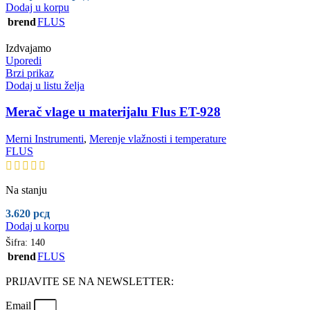
Dodaj u korpu
brend
FLUS
Izdvajamo
Uporedi
Brzi prikaz
Dodaj u listu želja
Merač vlage u materijalu Flus ET-928
Merni Instrumenti
,
Merenje vlažnosti i temperature
FLUS
Na stanju
3.620
рсд
Dodaj u korpu
Šifra:
140
brend
FLUS
PRIJAVITE SE NA NEWSLETTER:
Email