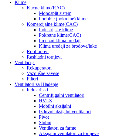
Klime
Kućne klime(RAC)
Monosplit sistem
Portable (pokretne) klime
Komercijalne klime(CAC)
Industrijske klime
Pokretne klime(CAC)
Precizni klima uređaji
Klima uređaji za brodove/luke
Rooftopovi
Rashladni tornjevi
Ventilacija
Rekuperatori
Vazdušne zavese
Filteri
Ventilatori za Hlađenje
Industrijski
Centrifugalni ventilatori
HVLS
Mobilni aksijalni
Izduvni aksijalni ventilatori
Pivot
Stubni
Ventilatori za farme
Aksijalni ventilatori za tornjeve