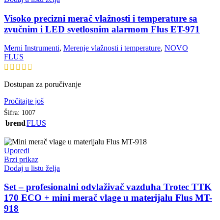
Visoko precizni merač vlažnosti i temperature sa
zvučnim i LED svetlosnim alarmom Flus ET-971
Merni Instrumenti
,
Merenje vlažnosti i temperature
,
NOVO
FLUS
Dostupan za poručivanje
Pročitajte još
Šifra:
1007
brend
FLUS
Uporedi
Brzi prikaz
Dodaj u listu želja
Set – profesionalni odvlaživač vazduha Trotec TTK
170 ECO + mini merač vlage u materijalu Flus MT-
918