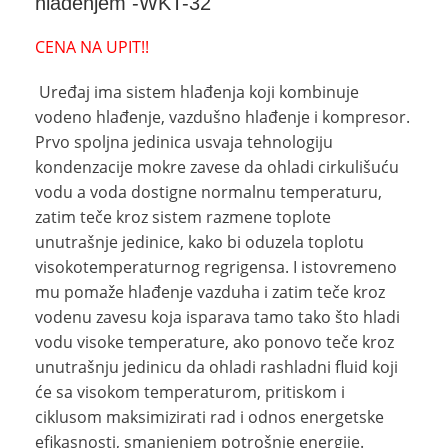
hlađenjem -WKT-32
CENA NA UPIT!!
Uređaj ima sistem hlađenja koji kombinuje
vodeno hlađenje, vazdušno hlađenje i kompresor.
Prvo spoljna jedinica usvaja tehnologiju
kondenzacije mokre zavese da ohladi cirkulišuću
vodu a voda dostigne normalnu temperaturu,
zatim teče kroz sistem razmene toplote
unutrašnje jedinice, kako bi oduzela toplotu
visokotemperaturnog regrigensa. I istovremeno
mu pomaže hlađenje vazduha i zatim teče kroz
vodenu zavesu koja isparava tamo tako što hladi
vodu visoke temperature, ako ponovo teče kroz
unutrašnju jedinicu da ohladi rashladni fluid koji
će sa visokom temperaturom, pritiskom i
ciklusom maksimizirati rad i odnos energetske
efikasnosti, smanjenjem potrošnje energije.