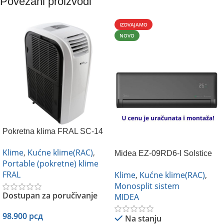
Povezani proizvodi
IZDVAJAMO
NOVO
Pokretna klima FRAL SC-14
Klime
,
Kućne klime(RAC)
,
Midea EZ-09RD6-I Solstice
Portable (pokretne) klime
crna
FRAL
Klime
,
Kućne klime(RAC)
,
Monosplit sistem
Dostupan za poručivanje
MIDEA
98.900
рсд
Na stanju