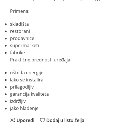
Primena:
skladišta
restorani
prodavnice
supermarketi
fabrike
Praktične prednosti uređaja:
ušteda energije
lako se instalira
prilagodljiv
garancija kvaliteta
izdržljiv
jako hlađenje
Uporedi
Dodaj u listu želja