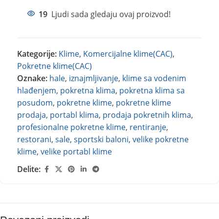
19
Ljudi sada gledaju ovaj proizvod!
Kategorije:
Klime
,
Komercijalne klime(CAC)
,
Pokretne klime(CAC)
Oznake:
hale
,
iznajmljivanje
,
klime sa vodenim
hlađenjem
,
pokretna klima
,
pokretna klima sa
posudom
,
pokretne klime
,
pokretne klime
prodaja
,
portabl klima
,
prodaja pokretnih klima
,
profesionalne pokretne klime
,
rentiranje
,
restorani
,
sale
,
sportski baloni
,
velike pokretne
klime
,
velike portabl klime
Delite: