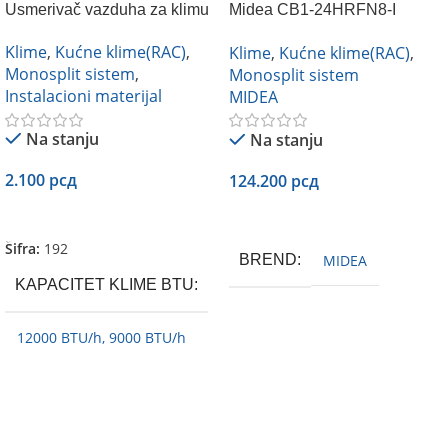
Usmerivač vazduha za klimu
Midea CB1-24HRFN8-I
inverter
Klime
,
Kućne klime(RAC)
,
Klime
,
Kućne klime(RAC)
,
Monosplit sistem
,
Monosplit sistem
Instalacioni materijal
MIDEA
Na stanju
Na stanju
2.100
рсд
124.200
рсд
Dodaj U Korpu
Dodaj U Korpu
Šifra:
192
BREND
MIDEA
KAPACITET KLIME BTU
12000 BTU/h
,
9000 BTU/h
KAPACITET [BTU/H]
KUĆNIH KLIMA