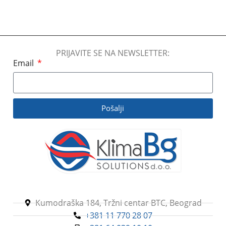
12000 BTU/h
,
9000 BTU/h
PRIJAVITE SE NA NEWSLETTER:
Email
Pošalji
Kumodraška 184, Tržni centar BTC, Beograd
+381 11 770 28 07