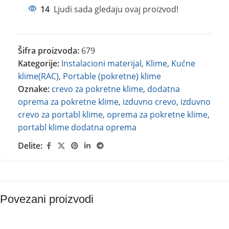
14
Ljudi sada gledaju ovaj proizvod!
Šifra proizvoda:
679
Kategorije:
Instalacioni materijal
,
Klime
,
Kućne
klime(RAC)
,
Portable (pokretne) klime
Oznake:
crevo za pokretne klime
,
dodatna
oprema za pokretne klime
,
izduvno crevo
,
izduvno
crevo za portabl klime
,
oprema za pokretne klime
,
portabl klime dodatna oprema
Delite:
Povezani proizvodi