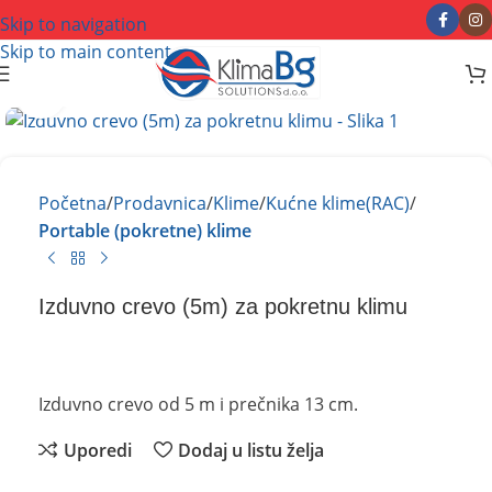
Skip to navigation
Skip to main content
Kliknite za uvećanje
Početna
Prodavnica
Klime
Kućne klime(RAC)
Portable (pokretne) klime
Izduvno crevo (5m) za pokretnu klimu
Izduvno crevo od 5 m i prečnika 13 cm.
Uporedi
Dodaj u listu želja