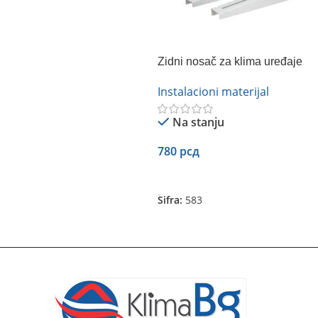
Zidni nosač za klima uređaje
Instalacioni materijal
Na stanju
780
рсд
Dodaj U Korpu
Šifra:
583