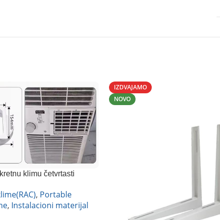
IZDVAJAMO
NOVO
retnu klimu četvrtasti
lime(RAC)
,
Portable
me
,
Instalacioni materijal