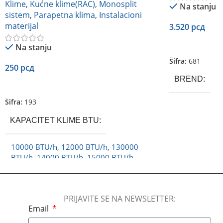
Klime
,
Kućne klime(RAC)
,
Monosplit
Na stanju
sistem
,
Parapetna klima
,
Instalacioni
materijal
3.520
рсд
Dodaj U Korpu
Na stanju
Šifra:
681
250
рсд
BREND
Dodaj U Korpu
Šifra:
193
KAPACITET KLIME BTU
10000 BTU/h
,
12000 BTU/h
,
130000
BTU/h
,
14000 BTU/h
,
15000 BTU/h
,
150000 BTU/h
,
16000 BTU/h
,
18000
BTU/h
,
21000 BTU/h
,
23000 BTU/h
,
24000 BTU/h
,
30000 BTU/h
,
32000
PRIJAVITE SE NA NEWSLETTER:
BTU/h
,
38000 BTU/h
,
42000 Btu/h
,
Email
45000 BTU/h
,
65000 BTU/h
,
7000
BTU/h
,
75000 BTU/h
,
9000 BTU/h