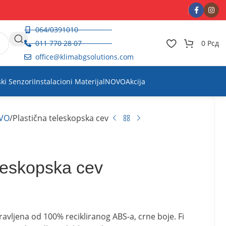
064/0391010
011 770 28 07
0
Рсд
office@klimabgsolutions.com
ski Senzori
Instalacioni Materijal
NOVO
Akcija
VO
Plastična teleskopska cev
eleskopska cev
vljena od 100% recikliranog ABS-a, crne boje. Fi