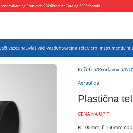
Brendovi
Katalog Proizvoda 2026
Product Catalog 2026
Kontakt
vači Vazduha
Ovlaživači Vazduha
Grejna Tela
Merni Instrumenti
Linij
Početna
Prodavnica
NO
Aerauliqa
Plastična t
CENA NA UPIT!
Fi 100mm, fi 150mm napra