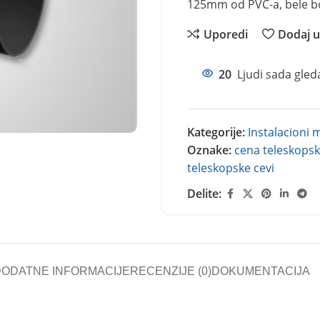
125mm od PVC-a, bele boje
Uporedi
Dodaj u 
20
Ljudi sada gled
Kategorije:
Instalacioni m
Oznake:
cena teleskopsk
teleskopske cevi
Delite:
DODATNE INFORMACIJE
RECENZIJE (0)
DOKUMENTACIJA