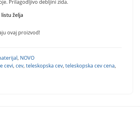
. Prilagodljivo debljini zida.
listu želja
aju ovaj proizvod!
aterijal
,
NOVO
e cevi
,
cev
,
teleskopska cev
,
teleskopska cev cena
,