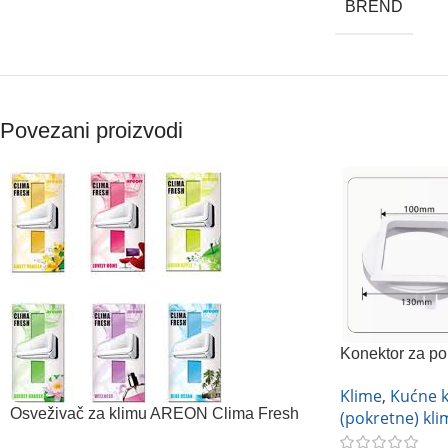
BREND
Povezani proizvodi
Konektor za pok
130mm
Klime
,
Kućne k
Osveživač za klimu AREON Clima Fresh
(pokretne) kli
(više vrsta)