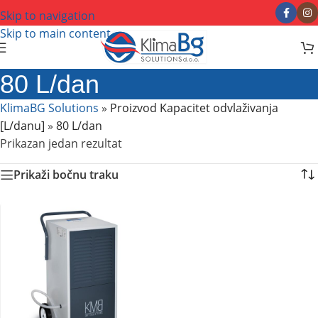
Skip to navigation
Skip to main content
80 L/dan
KlimaBG Solutions
»
Proizvod Kapacitet odvlaživanja
[L/danu]
»
80 L/dan
Prikazan jedan rezultat
Prikaži bočnu traku