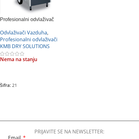
Profesionalni odvlaživač
vazduha KMB FDH-280BS
Odvlaživači Vazduha
,
Profesionalni odvlaživači
KMB DRY SOLUTIONS
Nema na stanju
Pročitajte Još
Šifra:
21
PRIJAVITE SE NA NEWSLETTER:
Email