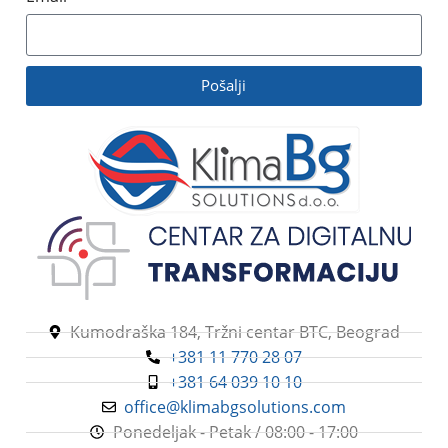
Pošalji
Kumodraška 184, Tržni centar BTC, Beograd
+381 11 770 28 07
+381 64 039 10 10
office@klimabgsolutions.com
Ponedeljak - Petak / 08:00 - 17:00