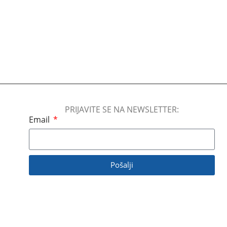
KLIME:NIVO
160 m3/h
PROTOK VAZDUHA
PROTOK VA
TIP ODVLAŽ
Freonski odvl
PRIJAVITE SE NA NEWSLETTER:
Email
Pošalji