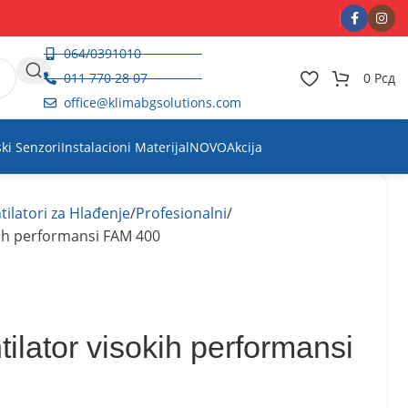
064/0391010
011 770 28 07
0
Рсд
office@klimabgsolutions.com
ski Senzori
Instalacioni Materijal
NOVO
Akcija
tilatori za Hlađenje
Profesionalni
kih performansi FAM 400
tilator visokih performansi