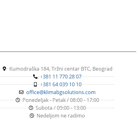
m3/h
450 m3/h
PROTOK VAZDUHA
A
TIP ODVLAŽIVAČA VAZDUHA
Freonski odvlaživači vazduha
Kumodraška 184, Tržni centar BTC, Beograd
+381 11 770 28 07
+381 64 039 10 10
office@klimabgsolutions.com
Ponedeljak - Petak / 08:00 - 17:00
Subota / 09:00 - 13:00
Nedeljom ne radimo