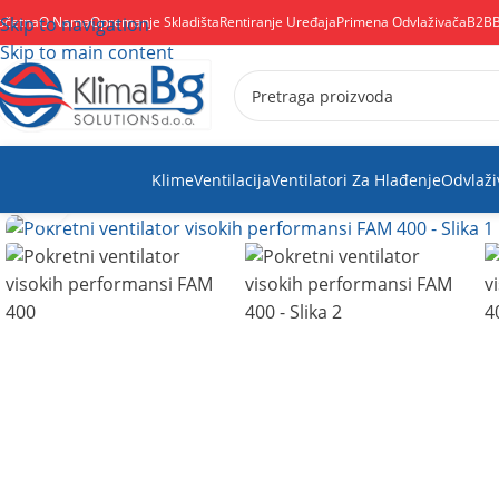
očetna
Skip to navigation
O Nama
Opremanje Skladišta
Rentiranje Uređaja
Primena Odvlaživača
B2B
Skip to main content
Klime
Ventilacija
Ventilatori Za Hlađenje
Odvlaži
Kliknite za uvećanje