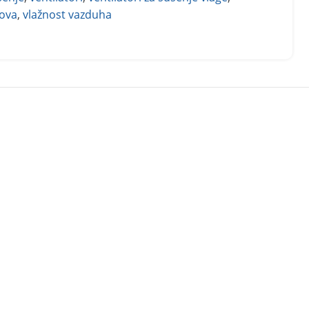
dova
,
vlažnost vazduha