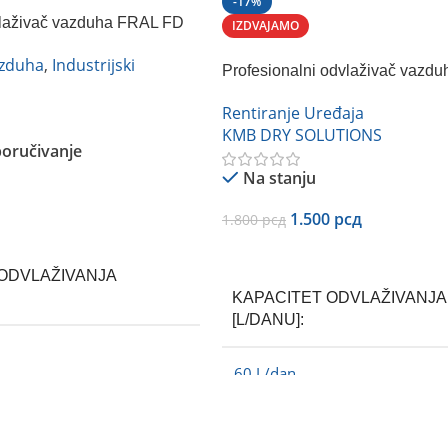
-17%
dvlaživač vazduha FRAL FD
IZDVAJAMO
azduha
,
Industrijski
Profesionalni odvlaživač vazd
FDH-260BS-RENTIRANJE
Rentiranje Uređaja
KMB DRY SOLUTIONS
oručivanje
Na stanju
1.500
рсд
1.800
рсд
Dodaj U Korpu
ODVLAŽIVANJA
KAPACITET ODVLAŽIVANJA
[L/DANU]
60 L/dan
RAL
KMB DRY SOLUTI
BREND