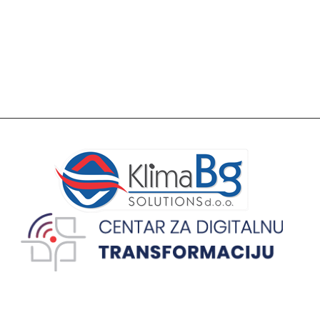
50-60 dB
 BUKE
450 
PROTOK VAZDUHA
2000 m3/h
ZDUHA
TIP ODVLAŽIVAČA VAZDUH
IVAČA VAZDUHA
Freonski odvlaživači vazduha
aživači vazduha