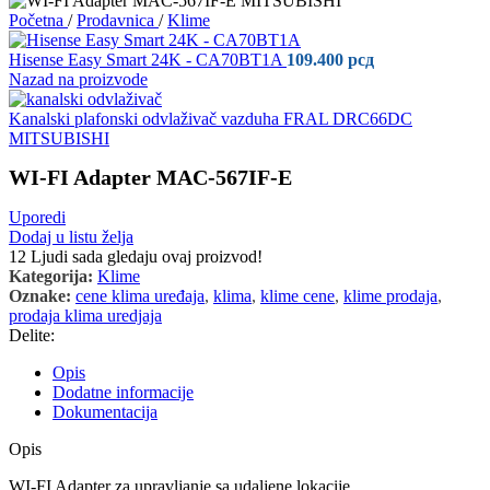
Početna
/
Prodavnica
/
Klime
Hisense Easy Smart 24K - CA70BT1A
109.400
рсд
Nazad na proizvode
Kanalski plafonski odvlaživač vazduha FRAL DRC66DC
MITSUBISHI
WI-FI Adapter MAC-567IF-E
Uporedi
Dodaj u listu želja
12
Ljudi sada gledaju ovaj proizvod!
Kategorija:
Klime
Oznake:
cene klima uređaja
,
klima
,
klime cene
,
klime prodaja
,
prodaja klima uredjaja
Delite:
Opis
Dodatne informacije
Dokumentacija
Opis
WI-FI Adapter za upravljanje sa udaljene lokacije.