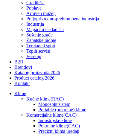
Gradilišta
Poplave
Arhive i muzeji
Poljoprivredno-prehrambena industrija
Industrija
Magacini i skladišta
Sušenje građe
Zanatske radnje
Teretane i sport
Tepih servisi
Vešeraji
B2B
Brendovi
Katalog proizvoda 2026
Product catalog 2026
Kontakt
Klime
Kućne klime(RAC)
Monosplit sistem
Portable (pokretne) klime
Komercijalne klime(CAC)
Industrijske klime
Pokretne klime(CAC)
Precizni klima uređaji