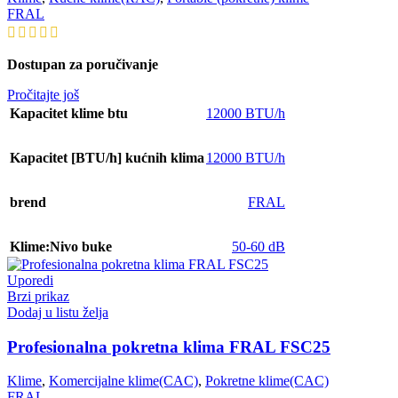
FRAL
Dostupan za poručivanje
Pročitajte još
Kapacitet klime btu
12000 BTU/h
Kapacitet [BTU/h] kućnih klima
12000 BTU/h
brend
FRAL
Klime:Nivo buke
50-60 dB
Uporedi
Brzi prikaz
Dodaj u listu želja
Profesionalna pokretna klima FRAL FSC25
Klime
,
Komercijalne klime(CAC)
,
Pokretne klime(CAC)
FRAL