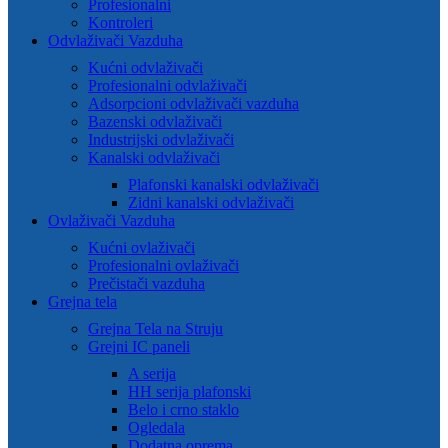
Profesionalni
Kontroleri
Odvlaživači Vazduha
Kućni odvlaživači
Profesionalni odvlaživači
Adsorpcioni odvlaživači vazduha
Bazenski odvlaživači
Industrijski odvlaživači
Kanalski odvlaživači
Plafonski kanalski odvlaživači
Zidni kanalski odvlaživači
Ovlaživači Vazduha
Kućni ovlaživači
Profesionalni ovlaživači
Prečistači vazduha
Grejna tela
Grejna Tela na Struju
Grejni IC paneli
A serija
HH serija plafonski
Belo i crno staklo
Ogledala
Dodatna oprema