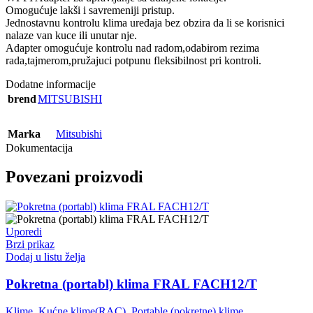
Omogućuje lakši i savremeniji pristup.
Jednostavnu kontrolu klima uređaja bez obzira da li se korisnici
nalaze van kuce ili unutar nje.
Adapter omogućuje kontrolu nad radom,odabirom rezima
rada,tajmerom,pružajuci potpunu fleksibilnost pri kontroli.
Dodatne informacije
brend
MITSUBISHI
Marka
Mitsubishi
Dokumentacija
Povezani proizvodi
Uporedi
Brzi prikaz
Dodaj u listu želja
Pokretna (portabl) klima FRAL FACH12/T
Klime
,
Kućne klime(RAC)
,
Portable (pokretne) klime