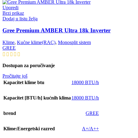
Uporedi
Brzi prikaz
Dodaj u listu želja
Gree Premium AMBER Ultra 18k Inverter
Klime
,
Kućne klime(RAC)
,
Monosplit sistem
GREE
Dostupan za poručivanje
Pročitajte još
Kapacitet klime btu
18000 BTU/h
Kapacitet [BTU/h] kućnih klima
18000 BTU/h
brend
GREE
Klime:Energetski razred
A+/A++