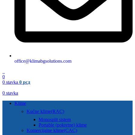
office@klimabgsolutions.com
0
0
0
stavka
0
рсд
0
stavka
Klime
Kućne klime(RAC)
Monosplit sistem
Portable (pokretne) klime
Komercijalne klime(CAC)