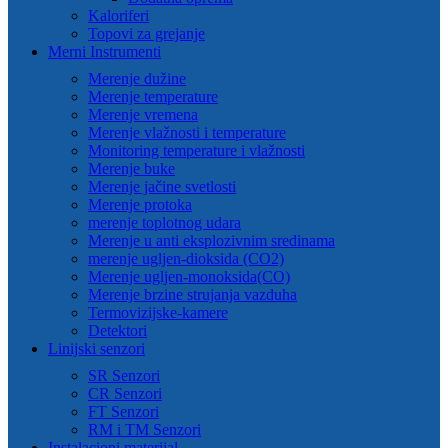
Kaloriferi
Topovi za grejanje
Merni Instrumenti
Merenje dužine
Merenje temperature
Merenje vremena
Merenje vlažnosti i temperature
Monitoring temperature i vlažnosti
Merenje buke
Merenje jačine svetlosti
Merenje protoka
merenje toplotnog udara
Merenje u anti eksplozivnim sredinama
merenje ugljen-dioksida (CO2)
Merenje ugljen-monoksida(CO)
Merenje brzine strujanja vazduha
Termovizijske-kamere
Detektori
Linijski senzori
SR Senzori
CR Senzori
FT Senzori
RM i TM Senzori
Instalacioni materijal