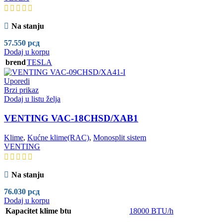
Na stanju
57.550
рсд
Dodaj u korpu
brend
TESLA
Uporedi
Brzi prikaz
Dodaj u listu želja
VENTING VAC-18CHSD/XAB1
Klime
,
Kućne klime(RAC)
,
Monosplit sistem
VENTING
Na stanju
76.030
рсд
Dodaj u korpu
Kapacitet klime btu
18000 BTU/h