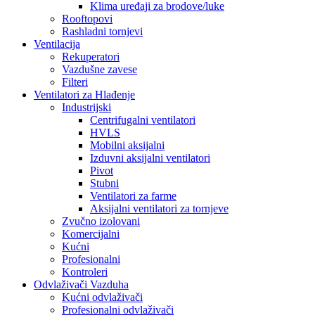
Klima uređaji za brodove/luke
Rooftopovi
Rashladni tornjevi
Ventilacija
Rekuperatori
Vazdušne zavese
Filteri
Ventilatori za Hlađenje
Industrijski
Centrifugalni ventilatori
HVLS
Mobilni aksijalni
Izduvni aksijalni ventilatori
Pivot
Stubni
Ventilatori za farme
Aksijalni ventilatori za tornjeve
Zvučno izolovani
Komercijalni
Kućni
Profesionalni
Kontroleri
Odvlaživači Vazduha
Kućni odvlaživači
Profesionalni odvlaživači