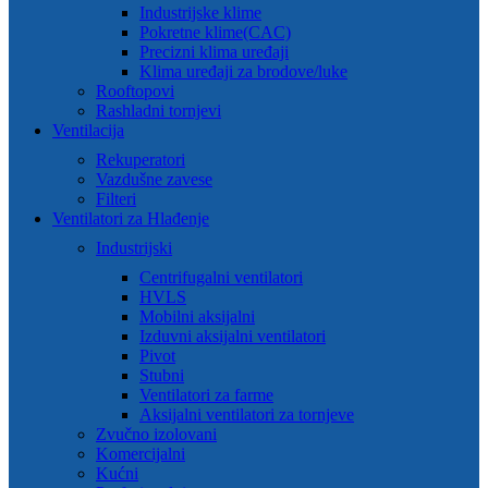
Industrijske klime
Pokretne klime(CAC)
Precizni klima uređaji
Klima uređaji za brodove/luke
Rooftopovi
Rashladni tornjevi
Ventilacija
Rekuperatori
Vazdušne zavese
Filteri
Ventilatori za Hlađenje
Industrijski
Centrifugalni ventilatori
HVLS
Mobilni aksijalni
Izduvni aksijalni ventilatori
Pivot
Stubni
Ventilatori za farme
Aksijalni ventilatori za tornjeve
Zvučno izolovani
Komercijalni
Kućni