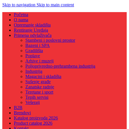
Skip to navigation
Skip to main content
Početna
O nama
Opremanje skladišta
Rentiranje Uređaja
Primena odvlaživača
Stambeni i poslovni prostor
Bazeni i SPA
Gradilišta
Poplave
Arhive i muzeji
Poljoprivredno-prehrambena industrija
Industrija
Magacini i skladišta
Sušenje građe
Zanatske radnje
Teretane i sport
Tepih servisi
Vešeraji
B2B
Brendovi
Katalog proizvoda 2026
Product catalog 2026
Kontakt