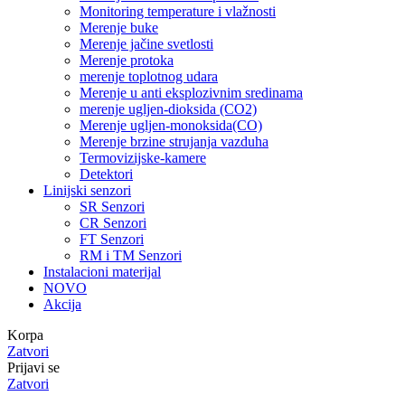
Monitoring temperature i vlažnosti
Merenje buke
Merenje jačine svetlosti
Merenje protoka
merenje toplotnog udara
Merenje u anti eksplozivnim sredinama
merenje ugljen-dioksida (CO2)
Merenje ugljen-monoksida(CO)
Merenje brzine strujanja vazduha
Termovizijske-kamere
Detektori
Linijski senzori
SR Senzori
CR Senzori
FT Senzori
RM i TM Senzori
Instalacioni materijal
NOVO
Akcija
Korpa
Zatvori
Prijavi se
Zatvori