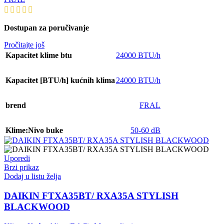
Dostupan za poručivanje
Pročitajte još
Kapacitet klime btu
24000 BTU/h
Kapacitet [BTU/h] kućnih klima
24000 BTU/h
brend
FRAL
Klime:Nivo buke
50-60 dB
Uporedi
Brzi prikaz
Dodaj u listu želja
DAIKIN FTXA35BT/ RXA35A STYLISH
BLACKWOOD