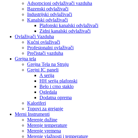
Adsorpcioni odvlaživači vazduha
Bazenski odvlaživači
Industrijski odvlaživači
Kanalski odvlaživači
Plafonski kanalski odvlaživači
Zidni kanalski odvlaživači
Ovlaživači Vazduha
Kućni ovlaživači
Profesionalni ovlaživači
Prečistači vazduha
Grejna tela
Grejna Tela na Struju
Grejni IC paneli
A serija
HH serija plafonski
Belo i crno staklo
Ogledala
Dodatna oprema
Kaloriferi
Topovi za grejanje
Merni Instrumenti
Merenje dužine
Merenje temperature
Merenje vremena
Merenje vlažnosti i temperature