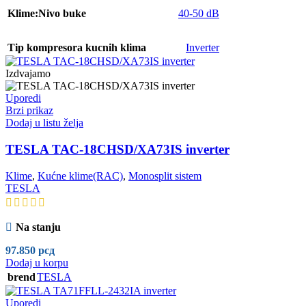
Klime:Nivo buke
40-50 dB
Tip kompresora kucnih klima
Inverter
Izdvajamo
Uporedi
Brzi prikaz
Dodaj u listu želja
TESLA TAC-18CHSD/XA73IS inverter
Klime
,
Kućne klime(RAC)
,
Monosplit sistem
TESLA
Na stanju
97.850
рсд
Dodaj u korpu
brend
TESLA
Uporedi