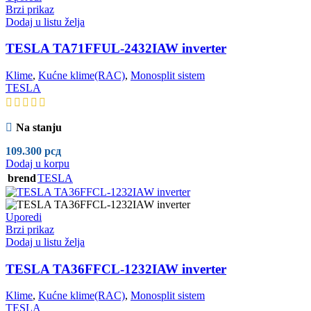
Brzi prikaz
Dodaj u listu želja
TESLA TA71FFUL-2432IAW inverter
Klime
,
Kućne klime(RAC)
,
Monosplit sistem
TESLA
Na stanju
109.300
рсд
Dodaj u korpu
brend
TESLA
Uporedi
Brzi prikaz
Dodaj u listu želja
TESLA TA36FFCL-1232IAW inverter
Klime
,
Kućne klime(RAC)
,
Monosplit sistem
TESLA