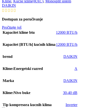
Klime
,
Kućne klime(RAC)
,
Monosplit sistem
DAIKIN
Dostupan za poručivanje
Pročitajte još
Kapacitet klime btu
12000 BTU/h
Kapacitet [BTU/h] kućnih klima
12000 BTU/h
brend
DAIKIN
Klime:Energetski razred
A
Marka
DAIKIN
Klime:Nivo buke
30-40 dB
Tip kompresora kucnih klima
Inverter