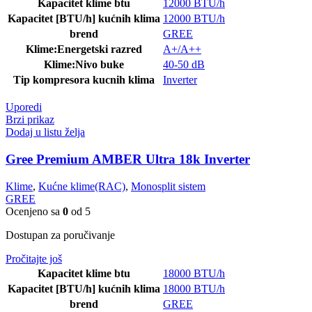
Kapacitet klime btu
12000 BTU/h
Kapacitet [BTU/h] kućnih klima
12000 BTU/h
brend
GREE
Klime:Energetski razred
A+/A++
Klime:Nivo buke
40-50 dB
Tip kompresora kucnih klima
Inverter
Uporedi
Brzi prikaz
Dodaj u listu želja
Gree Premium AMBER Ultra 18k Inverter
Klime
,
Kućne klime(RAC)
,
Monosplit sistem
GREE
Ocenjeno sa
0
od 5
Dostupan za poručivanje
Pročitajte još
Kapacitet klime btu
18000 BTU/h
Kapacitet [BTU/h] kućnih klima
18000 BTU/h
brend
GREE