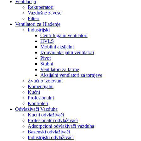
Ventilacija
Rekuperatori
Vazdušne zavese
Filteri
Ventilatori za Hlađenje
Industrijski
Centrifugalni ventilatori
HVLS
Mobilni aksijalni
Izduvni aksijalni ventilatori
Pivot
Stubni
Ventilatori za farme
Aksijalni ventilatori za tornjeve
Zvučno izolovani
Komercijalni
Kućni
Profesionalni
Kontroleri
Odvlaživači Vazduha
Kućni odvlaživači
Profesionalni odvlaživači
Adsorpcioni odvlaživači vazduha
Bazenski odvlaživači
Industrijski odvlaživači