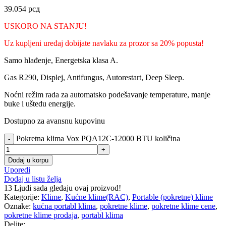
39.054
рсд
USKORO NA STANJU!
Uz kupljeni uređaj dobijate navlaku za prozor sa 20% popusta!
Samo hlađenje, Energetska klasa A.
Gas R290, Displej, Antifungus, Autorestart, Deep Sleep.
Noćni režim rada za automatsko podešavanje temperature, manje
buke i uštedu energije.
Dostupno za avansnu kupovinu
Pokretna klima Vox PQA12C-12000 BTU količina
Dodaj u korpu
Uporedi
Dodaj u listu želja
13
Ljudi sada gledaju ovaj proizvod!
Kategorije:
Klime
,
Kućne klime(RAC)
,
Portable (pokretne) klime
Oznake:
kućna portabl klima
,
pokretne klime
,
pokretne klime cene
,
pokretne klime prodaja
,
portabl klima
Delite: