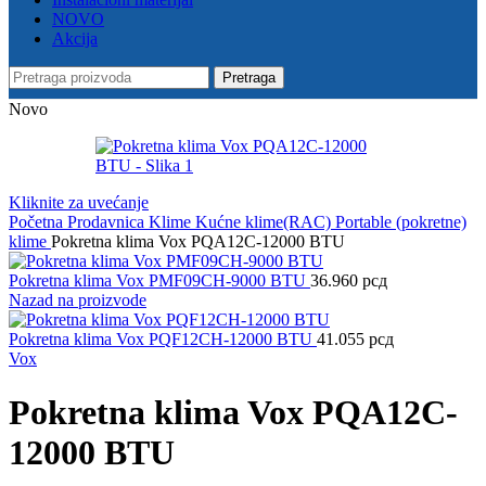
NOVO
Akcija
Pretraga
Novo
Kliknite za uvećanje
Početna
Prodavnica
Klime
Kućne klime(RAC)
Portable (pokretne)
klime
Pokretna klima Vox PQA12C-12000 BTU
Pokretna klima Vox PMF09CH-9000 BTU
36.960
рсд
Nazad na proizvode
Pokretna klima Vox PQF12CH-12000 BTU
41.055
рсд
Vox
Pokretna klima Vox PQA12C-
12000 BTU