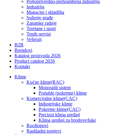
Poljoprivredno-prehrambena industrija
Industrija
Magacini i skladišta
Sušenje građe
Zanatske radnje
Teretane i sport
Tepih servisi
Vešeraji
B2B
Brendovi
Katalog proizvoda 2026
Product catalog 2026
Kontakt
Klime
Kućne klime(RAC)
Monosplit sistem
Portable (pokretne) klime
Komercijalne klime(CAC)
Industrijske klime
Pokretne klime(CAC)
Precizni klima uređaji
Klima uređaji za brodove/luke
Rooftopovi
Rashladni tornjevi