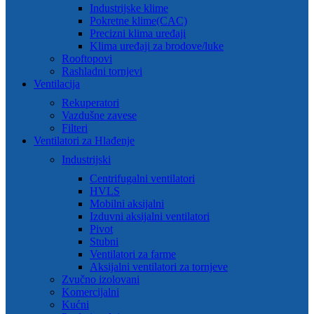
Industrijske klime
Pokretne klime(CAC)
Precizni klima uređaji
Klima uređaji za brodove/luke
Rooftopovi
Rashladni tornjevi
Ventilacija
Rekuperatori
Vazdušne zavese
Filteri
Ventilatori za Hlađenje
Industrijski
Centrifugalni ventilatori
HVLS
Mobilni aksijalni
Izduvni aksijalni ventilatori
Pivot
Stubni
Ventilatori za farme
Aksijalni ventilatori za tornjeve
Zvučno izolovani
Komercijalni
Kućni