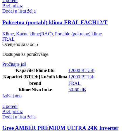
Uporedi
Brzi prikaz
Dodaj u listu želja
Pokretna (portabl) klima FRAL FACH12/T
Klime
,
Kućne klime(RAC)
,
Portable (pokretne) klime
FRAL
Ocenjeno sa
0
od 5
Dostupan za poručivanje
Pročitajte još
Kapacitet klime btu
12000 BTU/h
Kapacitet [BTU/h] kućnih klima
12000 BTU/h
brend
FRAL
Klime:Nivo buke
50-60 dB
Izdvajamo
Uporedi
Brzi prikaz
Dodaj u listu želja
Gree AMBER PREMIUM ULTRA 24K Inverter