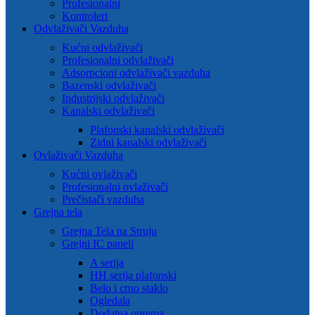
Profesionalni
Kontroleri
Odvlaživači Vazduha
Kućni odvlaživači
Profesionalni odvlaživači
Adsorpcioni odvlaživači vazduha
Bazenski odvlaživači
Industrijski odvlaživači
Kanalski odvlaživači
Plafonski kanalski odvlaživači
Zidni kanalski odvlaživači
Ovlaživači Vazduha
Kućni ovlaživači
Profesionalni ovlaživači
Prečistači vazduha
Grejna tela
Grejna Tela na Struju
Grejni IC paneli
A serija
HH serija plafonski
Belo i crno staklo
Ogledala
Dodatna oprema