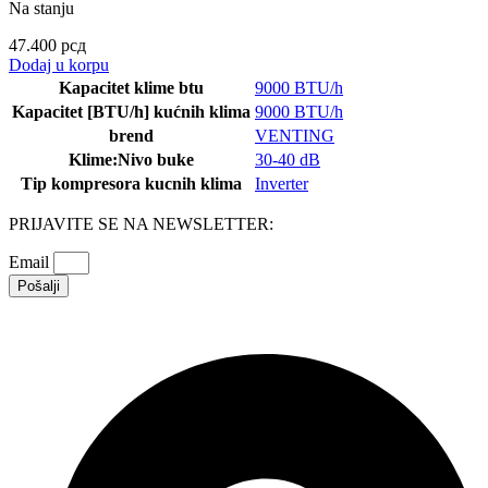
Na stanju
47.400
рсд
Dodaj u korpu
Kapacitet klime btu
9000 BTU/h
Kapacitet [BTU/h] kućnih klima
9000 BTU/h
brend
VENTING
Klime:Nivo buke
30-40 dB
Tip kompresora kucnih klima
Inverter
PRIJAVITE SE NA NEWSLETTER:
Email
Pošalji