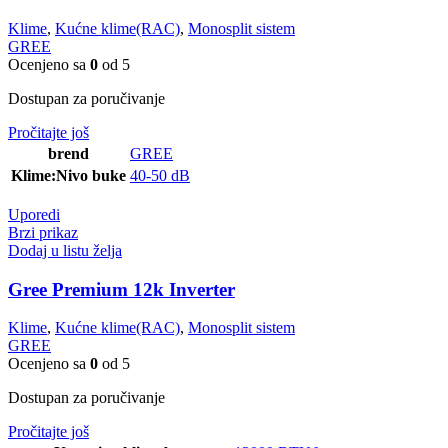
Klime
,
Kućne klime(RAC)
,
Monosplit sistem
GREE
Ocenjeno sa
0
od 5
Dostupan za poručivanje
Pročitajte još
brend
GREE
Klime:Nivo buke
40-50 dB
Uporedi
Brzi prikaz
Dodaj u listu želja
Gree Premium 12k Inverter
Klime
,
Kućne klime(RAC)
,
Monosplit sistem
GREE
Ocenjeno sa
0
od 5
Dostupan za poručivanje
Pročitajte još