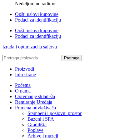
Nedeljom ne radimo
Opšti uslovi kupovine
Podaci za identifikaciju
Opšti uslovi kupovine
Podaci za identifikaciju
izrada i optimizacija sajtova
Pretraga
Proizvodi
Info strane
Početna
O nama
Opremanje skladišta
Rentiranje Uređaja
Primena odvlaživača
Stambeni i poslovni prostor
Bazeni i SPA
Gradilišta
Poplave
Arhive i muzeji