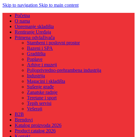
Skip to navigation
Skip to main content
Početna
O nama
Opremanje skladišta
Rentiranje Uređaja
Primena odvlaživača
Stambeni i poslovni prostor
Bazeni i SPA
Gradilišta
Poplave
Arhive i muzeji
Poljoprivredno-prehrambena industrija
Industrija
Magacini i skladišta
Sušenje građe
Zanatske radnje
Teretane i sport
Tepih servisi
Vešeraji
B2B
Brendovi
Katalog proizvoda 2026
Product catalog 2026
Kontakt