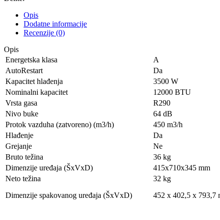
Opis
Dodatne informacije
Recenzije (0)
Opis
Energetska klasa
A
AutoRestart
Da
Kapacitet hlađenja
3500 W
Nominalni kapacitet
12000 BTU
Vrsta gasa
R290
Nivo buke
64 dB
Protok vazduha (zatvoreno) (m3/h)
450 m3/h
Hlađenje
Da
Grejanje
Ne
Bruto težina
36 kg
Dimenzije uređaja (ŠxVxD)
415x710x345 mm
Neto težina
32 kg
Dimenzije spakovanog uređaja (ŠxVxD)
452 x 402,5 x 793,7