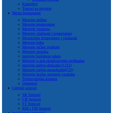
Kaloriferi
Topovi za grejanje
Merni Instrumenti
Merenje dužine
Merenje temperature
Merenje vremena
Merenje vlažnosti i temperature
Monitoring temperature i vlažnosti
Merenje buke
Merenje jačine svetlosti
Merenje protoka
merenje toplotnog udara
Merenje u anti eksplozivnim sredinama
merenje ugljen-dioksida (CO2)
Merenje ugljen-monoksida(CO)
Merenje brzine strujanja vazduha
Termovizijske-kamere
Detektori
Linijski senzori
SR Senzori
CR Senzori
FT Senzori
RM i TM Senzori
Instalacioni materijal