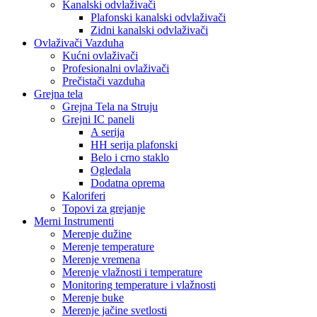
Kanalski odvlaživači
Plafonski kanalski odvlaživači
Zidni kanalski odvlaživači
Ovlaživači Vazduha
Kućni ovlaživači
Profesionalni ovlaživači
Prečistači vazduha
Grejna tela
Grejna Tela na Struju
Grejni IC paneli
A serija
HH serija plafonski
Belo i crno staklo
Ogledala
Dodatna oprema
Kaloriferi
Topovi za grejanje
Merni Instrumenti
Merenje dužine
Merenje temperature
Merenje vremena
Merenje vlažnosti i temperature
Monitoring temperature i vlažnosti
Merenje buke
Merenje jačine svetlosti