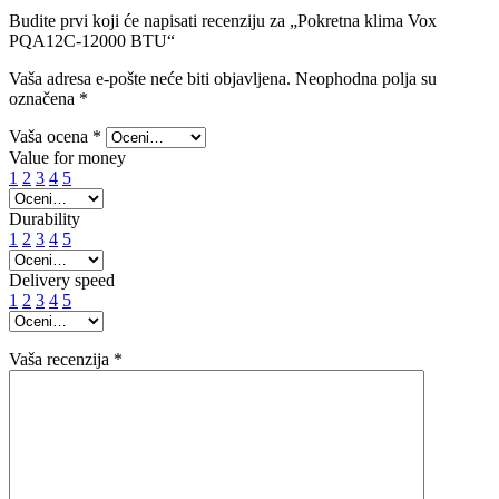
Budite prvi koji će napisati recenziju za „Pokretna klima Vox
PQA12C-12000 BTU“
Vaša adresa e-pošte neće biti objavljena.
Neophodna polja su
označena
*
Vaša ocena
*
Value for money
1
2
3
4
5
Durability
1
2
3
4
5
Delivery speed
1
2
3
4
5
Vaša recenzija
*