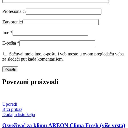
Profesionalci
Zatvorenici
Ime
*
E-pošta
*
Sačuvaj moje ime, e-poštu i veb mesto u ovom pregledaču veba
za sledeći put kada komentarišem.
Povezani proizvodi
Uporedi
Brzi prikaz
Dodaj u listu želja
Osveživač za klimu AREON Clima Fresh (više vrsta)