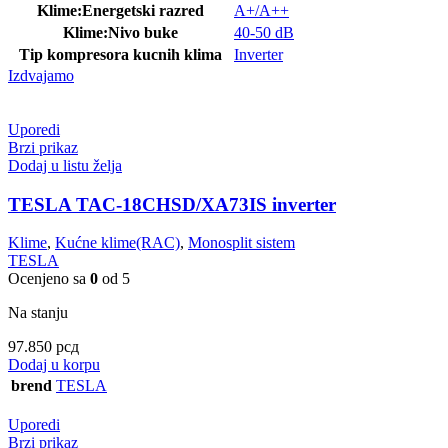
Klime:Energetski razred
A+/A++
Klime:Nivo buke
40-50 dB
Tip kompresora kucnih klima
Inverter
Izdvajamo
Uporedi
Brzi prikaz
Dodaj u listu želja
TESLA TAC-18CHSD/XA73IS inverter
Klime
,
Kućne klime(RAC)
,
Monosplit sistem
TESLA
Ocenjeno sa
0
od 5
Na stanju
97.850
рсд
Dodaj u korpu
brend
TESLA
Uporedi
Brzi prikaz