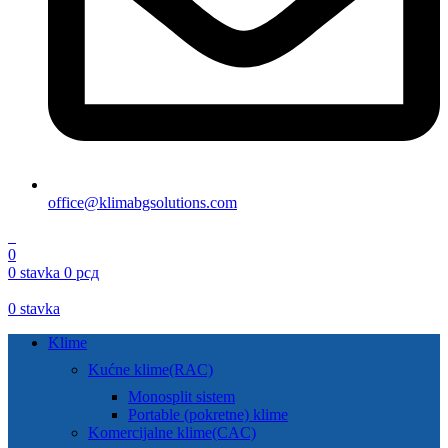
office@klimabgsolutions.com
0
0
0
stavka
0
рсд
0
stavka
Klime
Kućne klime(RAC)
Monosplit sistem
Portable (pokretne) klime
Komercijalne klime(CAC)