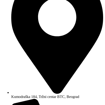
Kumodraška 184, Tržni centar BTC, Beograd