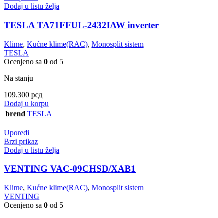
Dodaj u listu želja
TESLA TA71FFUL-2432IAW inverter
Klime
,
Kućne klime(RAC)
,
Monosplit sistem
TESLA
Ocenjeno sa
0
od 5
Na stanju
109.300
рсд
Dodaj u korpu
brend
TESLA
Uporedi
Brzi prikaz
Dodaj u listu želja
VENTING VAC-09CHSD/XAB1
Klime
,
Kućne klime(RAC)
,
Monosplit sistem
VENTING
Ocenjeno sa
0
od 5