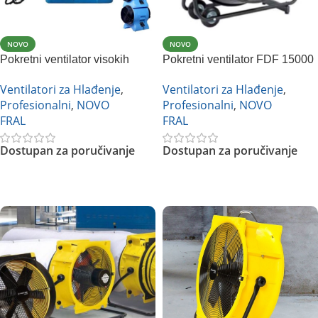
NOVO
NOVO
Pokretni ventilator visokih
Pokretni ventilator FDF 15000
performansi FTB 7000
Ventilatori za Hlađenje
,
Ventilatori za Hlađenje
,
Profesionalni
,
NOVO
Profesionalni
,
NOVO
FRAL
FRAL
Dostupan za poručivanje
Dostupan za poručivanje
Pročitajte Još
Pročitajte Još