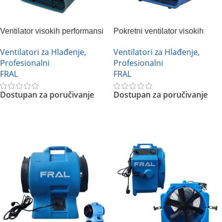
Ventilator visokih performansi
Pokretni ventilator visokih
FAM 200
performansi FAM 400
Ventilatori za Hlađenje
,
Ventilatori za Hlađenje
,
Profesionalni
Profesionalni
FRAL
FRAL
Dostupan za poručivanje
Dostupan za poručivanje
Pročitajte Još
Pročitajte Još