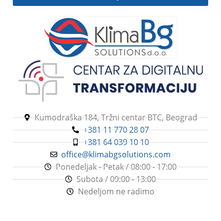
Kumodraška 184, Tržni centar BTC, Beograd
+381 11 770 28 07
+381 64 039 10 10
office@klimabgsolutions.com
Ponedeljak - Petak / 08:00 - 17:00
Subota / 09:00 - 13:00
Nedeljom ne radimo