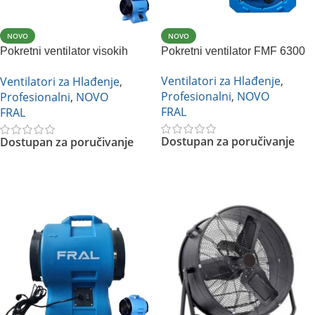
NOVO
NOVO
Pokretni ventilator visokih
Pokretni ventilator FMF 6300
performansi FTB 4000
Ventilatori za Hlađenje
,
Ventilatori za Hlađenje
,
Profesionalni
,
NOVO
Profesionalni
,
NOVO
FRAL
FRAL
Dostupan za poručivanje
Dostupan za poručivanje
Pročitajte Još
Pročitajte Još