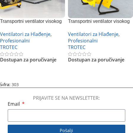
Transportni ventilator visokog
Transportni ventilator visokog
pritiska TTV 4500
pritiska TTV 7000
Ventilatori za Hlađenje
,
Ventilatori za Hlađenje
,
Profesionalni
Profesionalni
TROTEC
TROTEC
Dostupan za poručivanje
Dostupan za poručivanje
Pročitajte Još
Pročitajte Još
Šifra:
303
PRIJAVITE SE NA NEWSLETTER:
Email
Pošalji