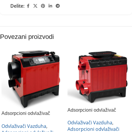
Delite:
Povezani proizvodi
Adsorpcioni odvlaživač
Adsorpcioni odvlaživač
vazduha sa grejačem
vazduha Corroventa A2 ES
Odvlaživači Vazduha
,
Corroventa A4 ES X
Odvlaživači Vazduha
,
Adsorpcioni odvlaživači