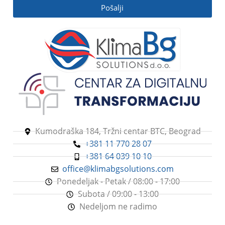
Pošalji
PROTOK VAZDUHA
40-50 dB
220 m3/h
PROTOK VAZDUHA
TIP ODVLAŽIVAČA
350 m3/h
VAZDUHA
TIP ODVLAŽIVAČA
Adsorpcioni odvlaživači
vazduha
VAZDUHA
Kumodraška 184, Tržni centar BTC, Beograd
Adsorpcioni odvlaživači
+381 11 770 28 07
vazduha
+381 64 039 10 10
office@klimabgsolutions.com
Ponedeljak - Petak / 08:00 - 17:00
Subota / 09:00 - 13:00
Nedeljom ne radimo