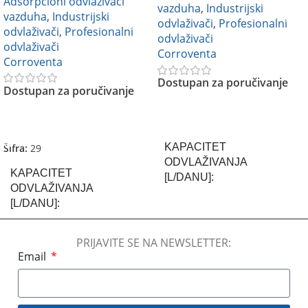
Adsorpcioni odvlaživači
vazduha
,
Industrijski
vazduha
,
Industrijski
odvlaživači
,
Profesionalni
odvlaživači
,
Profesionalni
odvlaživači
odvlaživači
Corroventa
Corroventa
Dostupan za poručivanje
Dostupan za poručivanje
Pročitajte Još
Pročitajte Još
KAPACITET
Šifra:
29
ODVLAŽIVANJA
KAPACITET
[L/DANU]
ODVLAŽIVANJA
[L/DANU]
17 L/dan
,
27 l/dan
17 L/dan
PRIJAVITE SE NA NEWSLETTER:
BREND
Corroventa
Email
BREND
Corroventa
KLIME:NIVO BUKE