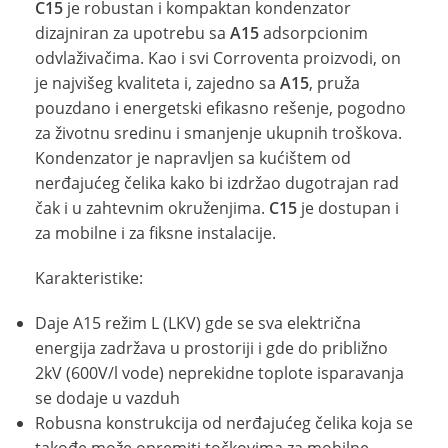
C15
je robustan i kompaktan kondenzator
dizajniran za upotrebu sa
A15
adsorpcionim
odvlaživačima. Kao i svi Corroventa proizvodi, on
je najvišeg kvaliteta i, zajedno sa
A15
, pruža
pouzdano i energetski efikasno rešenje, pogodno
za životnu sredinu i smanjenje ukupnih troškova.
Kondenzator je napravljen sa kućištem od
nerđajućeg čelika kako bi izdržao dugotrajan rad
čak i u zahtevnim okruženjima.
C15
je dostupan i
za mobilne i za fiksne instalacije.
Karakteristike:
Daje A15 režim L (LKV) gde se sva električna
energija zadržava u prostoriji i gde do približno
2kV (600V/l vode) neprekidne toplote isparavanja
se dodaje u vazduh
Robusna konstrukcija od nerđajućeg čelika koja se