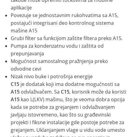
takođe može opremiti točkovima za mobilne
aplikacije
Povezuje se jednostavnim rukohvatima sa A15,
postajući integrisani deo kontrolnog sistema
mašine A15
Grubi filter sa funkcijom zaštite filtera preko A15.
Pumpa za kondenzatnu vodu i zaštita od
prepunjavanja
Mogućnost samostalnog pražnjenja preko
odvodne cevi
Nizak nivo buke i potrošnja energije
C15
je dodatak koji ima dodatne mogućnosti sa
A15
odvlaživačem. Sa
C15
, korisnik može da koristi
A15
kao L(LKV) mašinu, što je veoma dobra opcija
kada se potrebe za grejanjem i odvlaživanjem
javljaju istovremeno, kao što su građevinski
projekti i fiksne instalacije gde postoje potrebe za
grejanjem. Uklanjanjem vlage u vidu vode umesto