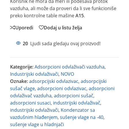
Korisnik ne mora da meri ili podešava protok
vazduha, ali može da proveri da li sve funkcioniše
preko kontrolne table mašine
A15
.
Uporedi
Dodaj u listu želja
20
Ljudi sada gledaju ovaj proizvod!
Kategorije:
Adsorpcioni odvlaživači vazduha
,
Industrijski odvlaživači
,
NOVO
Oznake:
adsorpcijski odvlazivac
,
adsorpcijski
sušač vlage
,
adsorpcioni odvlazivac
,
adsorpcioni
odvlaživač vazduha
,
adsorpcioni sušač
,
adsorpcioni susaci
,
industrijski odvlaživač
,
industrijski odvlaživači
,
Kondenzator sa
vazdušnim hlađenjem
,
sušenje vlage na -40
,
sušenje vlage u hladnjači