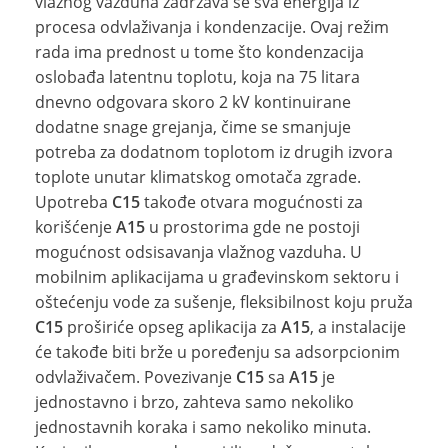
vlažnog vazduha zadržava se sva energija iz
procesa odvlaživanja i kondenzacije. Ovaj režim
rada ima prednost u tome što kondenzacija
oslobađa latentnu toplotu, koja na 75 litara
dnevno odgovara skoro 2 kV kontinuirane
dodatne snage grejanja, čime se smanjuje
potreba za dodatnom toplotom iz drugih izvora
toplote unutar klimatskog omotača zgrade.
Upotreba
C15
takođe otvara mogućnosti za
korišćenje
A15
u prostorima gde ne postoji
mogućnost odsisavanja vlažnog vazduha. U
mobilnim aplikacijama u građevinskom sektoru i
oštećenju vode za sušenje, fleksibilnost koju pruža
C15
proširiće opseg aplikacija za
A15
, a instalacije
će takođe biti brže u poređenju sa adsorpcionim
odvlaživačem. Povezivanje
C15
sa
A15
je
jednostavno i brzo, zahteva samo nekoliko
jednostavnih koraka i samo nekoliko minuta.