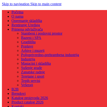
Skip to navigation
Skip to main content
Početna
O nama
Opremanje skladišta
Rentiranje Uređaja
Primena odvlaživača
Stambeni i poslovni prostor
Bazeni i SPA
Gradilišta
Poplave
Arhive i muzeji
Poljoprivredno-prehrambena industrija
Industrija
Magacini i skladišta
Sušenje građe
Zanatske radnje
Teretane i sport
Tepih servisi
Vešeraji
B2B
Brendovi
Katalog proizvoda 2026
Product catalog 2026
Kontakt