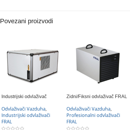
Povezani proizvodi
Industrijski odvlaživač
Zidni/Fiksni odvlaživač FRAL
vazduha FRAL FD 520
FDK 44S
Odvlaživači Vazduha
,
Odvlaživači Vazduha
,
Industrijski odvlaživači
Profesionalni odvlaživači
FRAL
FRAL