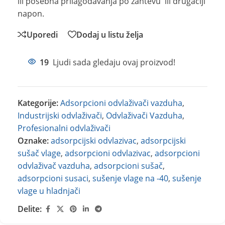
ili posebna prilagođavanja po zahtevu ili drugačiji
napon.
Uporedi
Dodaj u listu želja
19
Ljudi sada gledaju ovaj proizvod!
Kategorije:
Adsorpcioni odvlaživači vazduha
,
Industrijski odvlaživači
,
Odvlaživači Vazduha
,
Profesionalni odvlaživači
Oznake:
adsorpcijski odvlazivac
,
adsorpcijski
sušač vlage
,
adsorpcioni odvlazivac
,
adsorpcioni
odvlaživač vazduha
,
adsorpcioni sušač
,
adsorpcioni susaci
,
sušenje vlage na -40
,
sušenje
vlage u hladnjači
Delite: