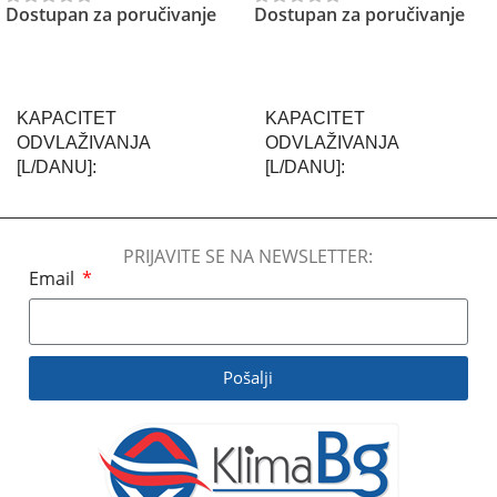
Dostupan za poručivanje
Dostupan za poručivanje
Pročitajte Još
Pročitajte Još
KAPACITET
KAPACITET
ODVLAŽIVANJA
ODVLAŽIVANJA
[L/DANU]
[L/DANU]
520 L/dan
44 L/dan
PRIJAVITE SE NA NEWSLETTER:
Email
BREND
FRAL
BREND
FRAL
KLIME:NIVO BUKE
KLIME:NIVO BUKE
Pošalji
60-70 dB
50-60 dB
PROTOK VAZDUHA
PROTOK VAZDUHA