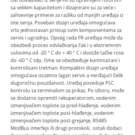
Ovi odvlaživači iz serije FR su opremljeni rotorom
sa velikim kapacitetom i dizajnirani su za veće i
zahtevnije primene za razliku od manjih uređaja iz
iste serija. Poseban dizajn uređaja omogućava
vrlo jednostavan pristup svim komponentama za
servis i ugradnju. Opseg rada FR uređaja može da
obezbedi proces odvlaživanja čak i u ekstremnim
uslovima od -20 ° C do + 40 ° C i dostiže tačke rose
do -60 ° C tdp, čime se obezbeđuje kontinuirani i
kontrolisani tretman. Kompaktni dizajn uređaja
omogućava izuzetno lagan servis a nerđajući čelik
dugoročnu pouzdanost. Uređaj poseduje PLC
kontrolu sa terminalom za prikaz. Po izboru, može
se dodatno opremiti rekuperatorom, vodenim
izmenjivačem toplote za pred-hlađenje, vodenim
izmenjivačem toplote post-hlađenje, vodenim
izmenjivačem toplote post-grejanje, RS485
ModBus interfejs ili drugi protokoli, ostali dodaci