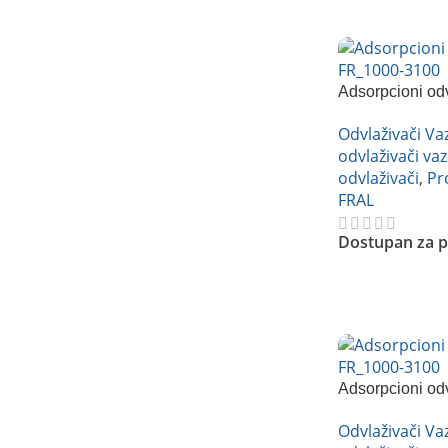
Adsorpcioni od
FR1000
Odvlaživači V
odvlaživači va
odvlaživači
,
Pr
FRAL
Dostupan za p
Pročitajte Još
Adsorpcioni od
FR2500
Odvlaživači V