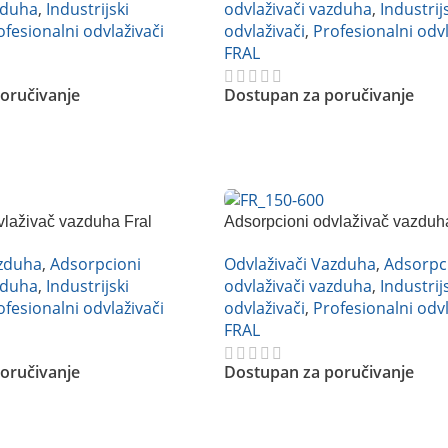
zduha
,
Industrijski
odvlaživači vazduha
,
Industrij
ofesionalni odvlaživači
odvlaživači
,
Profesionalni odvl
FRAL
oručivanje
Dostupan za poručivanje
Pročitajte Još
vlaživač vazduha Fral
Adsorpcioni odvlaživač vazduh
FR600
azduha
,
Adsorpcioni
Odvlaživači Vazduha
,
Adsorpc
zduha
,
Industrijski
odvlaživači vazduha
,
Industrij
ofesionalni odvlaživači
odvlaživači
,
Profesionalni odvl
FRAL
oručivanje
Dostupan za poručivanje
Pročitajte Još