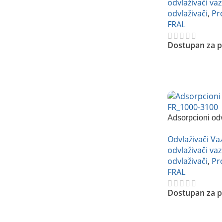
odvlaživači va
odvlaživači
,
Pr
FRAL
Dostupan za p
Pročitajte Još
Adsorpcioni od
FR3500
Odvlaživači V
odvlaživači va
odvlaživači
,
Pr
FRAL
Dostupan za p
Pročitajte Još