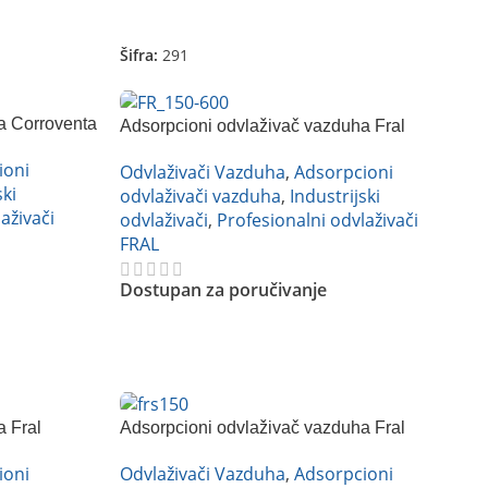
Pročitajte Još
Šifra:
291
a Corroventa
Adsorpcioni odvlaživač vazduha Fral
FR120
ioni
Odvlaživači Vazduha
,
Adsorpcioni
ski
odvlaživači vazduha
,
Industrijski
aživači
odvlaživači
,
Profesionalni odvlaživači
FRAL
Dostupan za poručivanje
Pročitajte Još
a Fral
Adsorpcioni odvlaživač vazduha Fral
FRS300
ioni
Odvlaživači Vazduha
,
Adsorpcioni