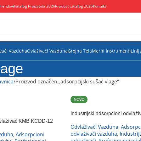
Brendovi
Katalog Proizvoda 2026
Product Catalog 2026
Kontakt
vači Vazduha
Ovlaživači Vazduha
Grejna Tela
Merni Instrumenti
Linij
lage
vnica
Proizvod označen „adsorpcijski sušač vlage“
NOVO
Industrijski adsorpcioni odvlaž
Corroventa A15 ES
dvlaživač KMB KCDD-12
Odvlaživači Vazduha
,
Adsorpc
odvlaživači vazduha
,
Industrij
azduha
,
Adsorpcioni
odvlaživači
,
Profesionalni odvl