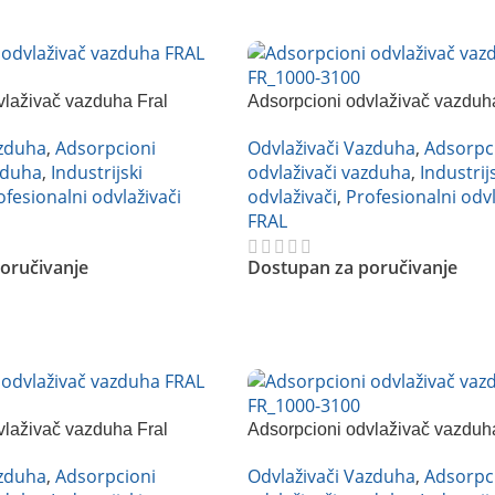
vlaživač vazduha Fral
Adsorpcioni odvlaživač vazduh
FR1500
azduha
,
Adsorpcioni
Odvlaživači Vazduha
,
Adsorpc
zduha
,
Industrijski
odvlaživači vazduha
,
Industrij
ofesionalni odvlaživači
odvlaživači
,
Profesionalni odvl
FRAL
oručivanje
Dostupan za poručivanje
Pročitajte Još
vlaživač vazduha Fral
Adsorpcioni odvlaživač vazduh
FR3000
azduha
,
Adsorpcioni
Odvlaživači Vazduha
,
Adsorpc