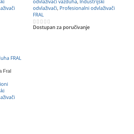
ski
odvlaživači vazduha
,
Industrijski
aživači
odvlaživači
,
Profesionalni odvlaživači
FRAL
Dostupan za poručivanje
Pročitajte Još
a Fral
ioni
ski
aživači