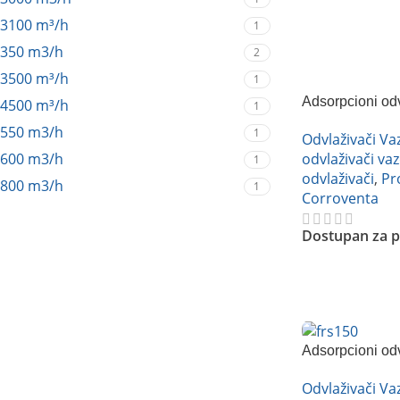
Pročitajte Još
3100 m³/h
1
350 m3/h
2
3500 m³/h
1
Adsorpcioni od
4500 m³/h
1
grejačem Corro
550 m3/h
1
Odvlaživači V
600 m3/h
odvlaživači va
1
odvlaživači
,
Pr
800 m3/h
1
Corroventa
Dostupan za p
Pročitajte Još
Adsorpcioni od
FRS150
Odvlaživači V