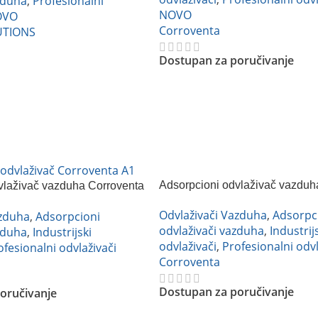
zduha
,
Profesionalni
NOVO
OVO
Corroventa
UTIONS
Dostupan za poručivanje
Pročitajte Još
Adsorpcioni odvlaživač vazduh
vlaživač vazduha Corroventa
A2 ES
Odvlaživači Vazduha
,
Adsorpc
azduha
,
Adsorpcioni
odvlaživači vazduha
,
Industrij
zduha
,
Industrijski
odvlaživači
,
Profesionalni odvl
ofesionalni odvlaživači
Corroventa
Dostupan za poručivanje
oručivanje