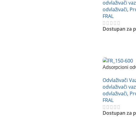
odvlaživači va
odvlaživači
,
Pr
FRAL
Dostupan za p
Pročitajte Još
Adsorpcioni od
FR450
Odvlaživači V
odvlaživači va
odvlaživači
,
Pr
FRAL
Dostupan za p
Pročitajte Još