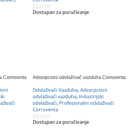
Dostupan za poručivanje
Pročitajte Još
a Corroventa
Adsorpcioni odvlaživač vazduha Corroventa
A4 ES
ioni
Odvlaživači Vazduha
,
Adsorpcioni
ski
odvlaživači vazduha
,
Industrijski
aživači
odvlaživači
,
Profesionalni odvlaživači
Corroventa
Dostupan za poručivanje