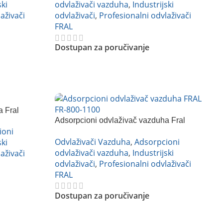
ski
odvlaživači vazduha
,
Industrijski
aživači
odvlaživači
,
Profesionalni odvlaživači
FRAL
Dostupan za poručivanje
Pročitajte Još
a Fral
Adsorpcioni odvlaživač vazduha Fral
ioni
FR800
Odvlaživači Vazduha
,
Adsorpcioni
ski
odvlaživači vazduha
,
Industrijski
aživači
odvlaživači
,
Profesionalni odvlaživači
FRAL
Dostupan za poručivanje
Pročitajte Još