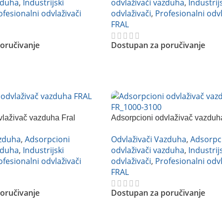
zduha
,
Industrijski
odvlaživači vazduha
,
Industrij
ofesionalni odvlaživači
odvlaživači
,
Profesionalni odvl
FRAL
oručivanje
Dostupan za poručivanje
Pročitajte Još
vlaživač vazduha Fral
Adsorpcioni odvlaživač vazduh
FR4500T
azduha
,
Adsorpcioni
Odvlaživači Vazduha
,
Adsorpc
zduha
,
Industrijski
odvlaživači vazduha
,
Industrij
ofesionalni odvlaživači
odvlaživači
,
Profesionalni odvl
FRAL
oručivanje
Dostupan za poručivanje
Pročitajte Još