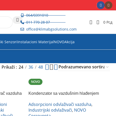
064/0391010
011 770 28 07
0
Рсд
office@klimabgsolutions.com
ski Senzori
Instalacioni Materijal
NOVO
Akcija
Prikaži
24
36
48
NOVO
ivač vazduha
Kondenzator sa vazdušnim hlađenjem
Corroventa C15-dodatak za A15
ioni
Adsorpcioni odvlaživači vazduha
,
ski
Industrijski odvlaživači
,
NOVO
aživači
,
Corroventa