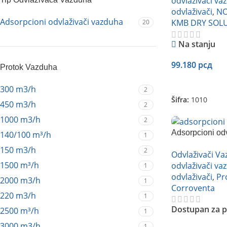
odvlaživači va
odvlaživači
,
N
Adsorpcioni odvlaživači vazduha
KMB DRY SOL
20
Na stanju
99.180
рсд
Protok Vazduha
Dodaj U Korpu
300 m3/h
2
Šifra:
1010
450 m3/h
2
1000 m3/h
2
Adsorpcioni od
140/100 m³/h
1
A1
150 m3/h
2
Odvlaživači V
1500 m³/h
odvlaživači va
1
odvlaživači
,
Pr
2000 m3/h
1
Corroventa
220 m3/h
1
Dostupan za p
2500 m³/h
1
3000 m3/h
1