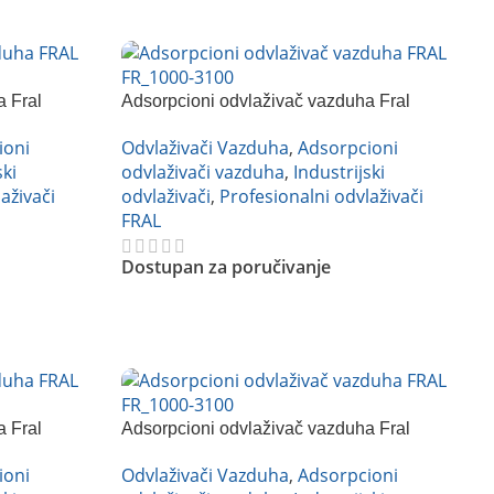
a Fral
Adsorpcioni odvlaživač vazduha Fral
FR2000
ioni
Odvlaživači Vazduha
,
Adsorpcioni
ski
odvlaživači vazduha
,
Industrijski
aživači
odvlaživači
,
Profesionalni odvlaživači
FRAL
Dostupan za poručivanje
Pročitajte Još
a Fral
Adsorpcioni odvlaživač vazduha Fral
FR3100T
ioni
Odvlaživači Vazduha
,
Adsorpcioni