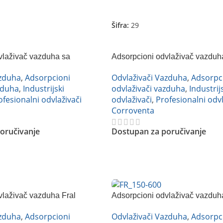
Pročitajte Još
Šifra:
29
vlaživač vazduha sa
Adsorpcioni odvlaživač vazduh
venta A4 ES X
CTR LKV 1000XT
azduha
,
Adsorpcioni
Odvlaživači Vazduha
,
Adsorpc
zduha
,
Industrijski
odvlaživači vazduha
,
Industrij
ofesionalni odvlaživači
odvlaživači
,
Profesionalni odvl
Corroventa
oručivanje
Dostupan za poručivanje
Pročitajte Još
vlaživač vazduha Fral
Adsorpcioni odvlaživač vazduh
FR300
azduha
,
Adsorpcioni
Odvlaživači Vazduha
,
Adsorpc